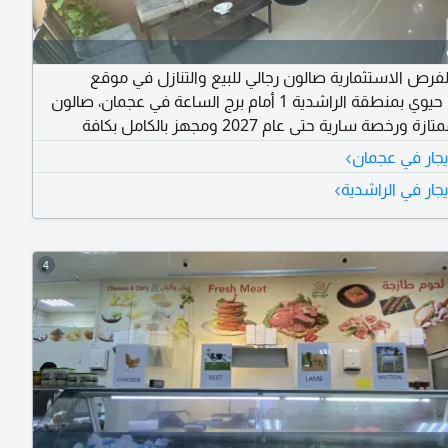
لفرص الاستثمارية صالون رجالي للبيع والتنازل في موقع
استراتيجي حيوي بمنطقة الراشدية 1 أمام برج الساعة في عجمان، صالون
بمساحة ممتازة ورخصة سارية حتى عام 2027 ومجهز بالكامل بكافة
المعدات والخدمات، يضم 6 كراسي شعر وحماما مغربيا وقسم بديكير
›
يجار في عجمان
تظار مريحة، جاهز تماما للتشغيل الفوري دون أي مصاريف
›
جار في الراشدية
اضافية مع إيجار سنوي ممتازة ب 50 ألف درهم ومبلغ تنازل 130 ألف
واصل والاستعلام اتصل بنا
4