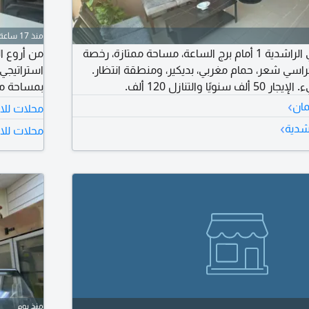
منذ 17 ساعة
صالون رجالي للبيع في الراشدية 1 أمام برج الساعة، مساحة ممتازة، رخصة
من أروع ا
ية حتى 2027، 6 كراسي شعر، حمام مغربي، بديكير، ومنطقة انتظار.
ا والتنازل 120 ألف.
›
مان
محلات للا
ومنطقة ان
›
اشدية
محلات للاي
درهم، للت
منذ يوم