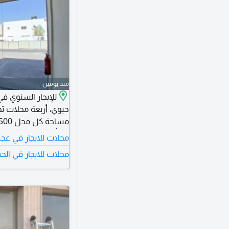
منذ يومين
للإيجار السنوي ف
حيوي، أربعة محلات تج
والتأمين شيك ضمان 
محلات للايجار في عج
في موقع استراتيجي 
محلات للايجار في الح