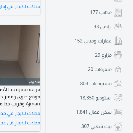
محلات للايجار في إما
مظهرا احترافيا وتجذ
مكاتب
177
سيارات
اراضي
33
عمارات ومباني
152
مزارع
29
متفرقات
20
منذ يوم
مستودعات
803
فرصة مميزة جدا لأصح
استوديو
18,350
Ajman وقريب جد
ممتاز وحركة تجارية 
سكن عمال
1,841
محلات للايجار في مدين
محلات للايجار في عج
فقط 35000 درهم فرصة لا تتكرر في موقع استراتيجي وسعر مميز جدا
بيت شعبي
307