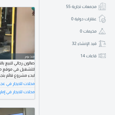
مجمعات تجارية
55
عقارات دولية
0
مخيمات
0
قيد الإنشاء
32
قاعات
14
منذ يوم
لبدء مشروع قائم بتجه
س
محلات للايجار في عج
محلات للايجار في إما
السنوي: 50000 درهم قيمة التنازل: 120000 درهم للتواصل