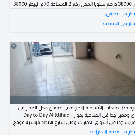
70م الإيجار 38000 درهم سنويا المحل رقم 2 المساحة 70م الإيجار 38000
درهم سنويا المحل رقم 3 المساحة 50م الإيجار 33000 درهم سنويا المحل
›
يجار في عجمان
›
جار في الحميدية
5
ة جدا لأصحاب الأنشطة التجارية في عجمان محل للإيجار في
موقع حيوي ومميز جدا في الصناعية بجوار Day to Day Al Ittihad -
Aj وقريب جدا من أسواق الامارات وعلى شارع الاتحاد مباشرة موقع
كة تجارية نشطة مناسب لمختلف الأنشطة التجارية مساحة
›
جار في مدينة الامارات