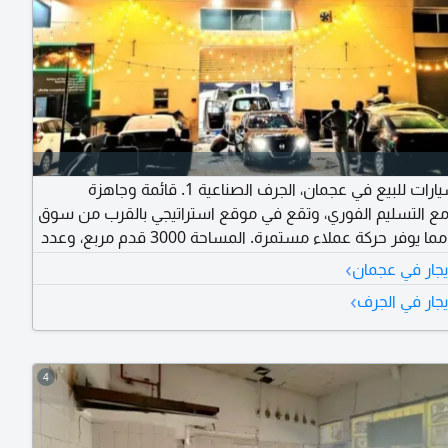
مغسلة سيارات للبيع في عجمان، الجرف الصناعية 1. قائمة وجاهزة
ع التسليم الفوري، وتقع في موقع استراتيجي بالقرب من سوق
السيارات، مما يوفر حركة عملاء مستمرة. المساحة 3000 قدم مربع، وعدد
الكوتا 6، والإيجار السنوي 120000 درهم يُدفع على 4 دفعات. فرصة
›
يجار في عجمان
 مناسبة لمن يرغب في الدخول إلى مشروع قائم وجاهز للعمل.
›
يجار في الجرف
.
4