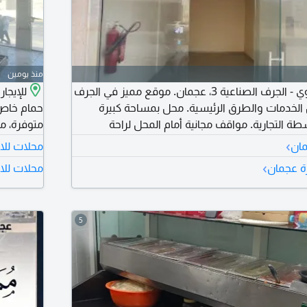
منذ يومين
محل للإيجار السنوي - الجرف الصناعية 3، عجمان. موقع مميز في الجرف
قريب من الخدمات والطرق الرئيسية. محل بمساحة كبيرة
 التجارية. مواقف مجانية أمام المحل لراحة
هم.
سنويًا، والدفع على 4 دفعات. للمعا
›
مان
محلات للا
›
رة عجمان
محلات للا
5