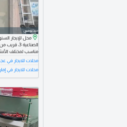
منذ يومين
الصناعية 3، 
مناسب لمختلف الأنشطة
العملاء. الإيجار السنوي 16000 در
محلات للايجار في عج
محلات للايجار في إما