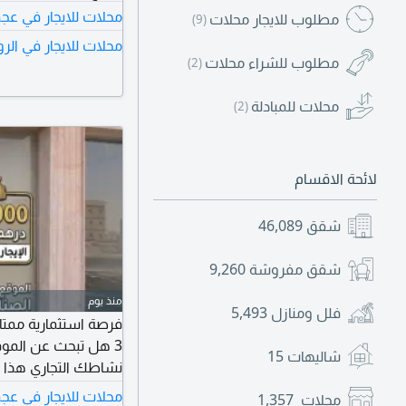
محلات للايجار في عج
مطلوب للايجار محلات
(9)
محلات للايجار في الر
مطلوب للشراء محلات
(2)
محلات للمبادلة
(2)
لائحة الاقسام
شقق
46,089
شقق مفروشة
9,260
منذ يوم
فلل ومنازل
5,493
فرصة استثمارية ممتاز
3 هل تبحث عن الموق
شاليهات
15
نشاطك التجاري هذا ا
واسعة تناسب مختلف ا
محلات للايجار في عج
محلات
1,357