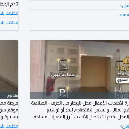
›
مان
محلات للا
›
وضة
رقم 4 المساحة 50م الإيجار 33000 درهم
محلات للاي
منذ يوم
ة لأصحاب الأعمال محل للإيجار في الجرف - الصناعية
فرصة مميز
ع المثالي والسعر الاقتصادي لبدء أو توسيع
لمحل يقدم لك الخيار الأنسب أبرز المميزات مساحة
man
لأنشطة التجارية والصناعية. موقع متميز يقع في
ممتاز وحر
›
مان
محلات للاي