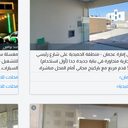
منذ يومين
ي إمارة عجمان - منطقة الحميدية على شارع رئيسي
ارية متجاورة في بناية جديدة جدا (أول استخدام)
للتشغيل م
مساحة كل محل 500 قدم مربع مع باركينج مجاني أمام المحل مباشرة،
غير مصروف، فرصة مميزة لمختلف الأنشطة التجارية
›
مان
محلات للا
وحيوي
استثمارية
›
ميدية
محلات للا
سعر البيع 180000 درهم
3