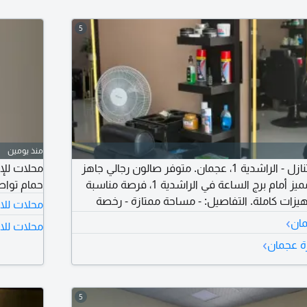
5
منذ يومين
صالون رجالي للبيع بالتنازل - الراشدية 1، عجمان. متوفر صالون رجالي جاهز
محلات للإ
للتشغيل في موقع مميز أمام برج الساعة في الراشدية 1، فرصة مناسبة
حمام تواص
يزات كاملة. التفاصيل: - مساحة ممتازة - رخصة
محلات للاي
ارية حتى 2027 - 6 كراسي شعر - حمام مغربي - قسم باديكير - منطقة
›
مان
محلات للا
انتظار - تجهيز كامل للمحل الموقع: الراشدية 1 - أمام برج الساعة الإيجار
›
رة عجمان
5