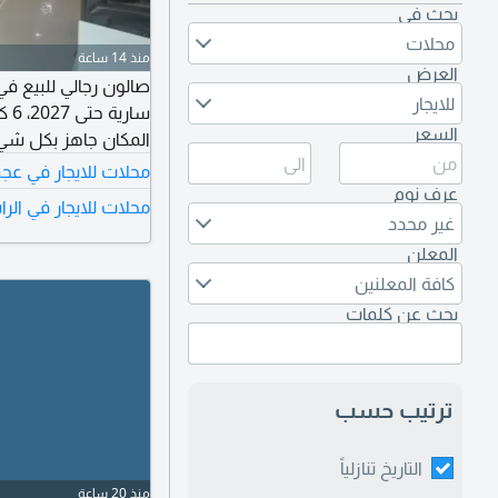
بحث في
محلات
منذ 14 ساعة
العرض
للايجار
سار
السعر
المكان جاهز بكل شيء. الإيجار 50 ألف سنويً
محلات للايجار في عج
عرف نوم
محلات للايجار في الر
غير محدد
المعلن
كافة المعلنين
بحث عن كلمات
ترتيب حسب
التاريخ تنازلياً
منذ 20 ساعة