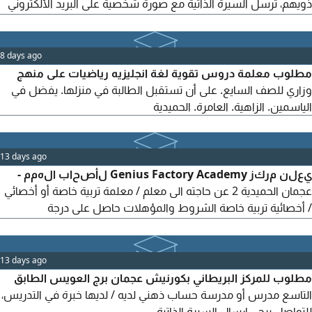
ذويهم، ترسل السيرة الذاتية مع صورة شخصية على البريد الألكتروني
عجمان النعيمية 1 / البريد الألكتروني
8 days ago
مطلوب معلمة دروس تقوية لغة انجليزيه رياضيات على منهج
وزاري للصف السايع. على أن تستقبل الطالبة في منزلها. يفضل في
الياسمين. الزاهية. العامرة. الحميدية
13 days ago
يعلن مركز Genius Factory Academy لأصحاب الهمم -
عجمان الحميدية 2 عن حاجته الى معلم / معلمة تربية خاصة أو أخصائي
/ أخصائية تربية خاصة الشروط والمؤهلات حاصل على درجة
البكالوريوس في التربية الخاصة أو علوم الاعاقة أو أي مؤهل ذي صلة
يفضل الحاصلون على شهادة ABAT سارية المفعول أو اتمام دورة
تحليل السلوك التطبيقي (ABA) بحد أدنى 40 ساعة تدريبية. يفضل
13 days ago
وجود خبرة في التعامل مع الاطفال وأصحاب الهمم وتطبيق برامج
مطلوب للمركز البريطاني بكورنيش عجمان برج العويس الطابق
التاسع مدرس أو مدرسة حساب ذهني لديه / لديها خبرة في التدريس،
للتواصل يرجى إرسال السيرة الذاتية