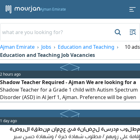
Ajman Emirate
Ajman Emirate
Jobs
Education and Teaching
10 ads
Education and Teaching Job Vacancies
2 hours ago
Shadow Teacher Required - Ajman We are looking for a
Shadow Teacher for a Grade 1 child with Autism Spectrum
Disorder (ASD) in Al Jerf 1, Ajman. Preference will be given
to candidates who live in Al Jerf 1 or nearby areas.
Interested candidates are kindly requested to send their
CV via WhatsApp to Please contact us only if you are
1 day ago
genuinely interested in the position
مطلوب مدرسة لحضانة في عجمان منطقة الروضة
إقامة على زويهم / مطلوب شهادة خبرة / وشهادة حسن سير