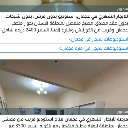
منذ يوم
للإيجار الشهري في عجمان، استوديو بدون فرش، بدون شيكات،
بدون عقد مصدق، مطبخ منفصل بمنطقة البستان بجوار متحف
عجمان وقريب من الكورنيش وشارع المينا. السعر 2400 درهم شامل
جميع الفواتير مع تأمين 500 درهم مسترد عند الخروج. التواصل
›
استوديوهات للايجار في عجمان
والاستفسار اتصال أو واتساب. اشترك في قناتي ليصلك كل جديد
›
استوديوهات للايجار في إمارة عجمان
5
منذ يوم
فرصه للإيجار الشهري في عجمان متاح استوديو قريب من ممشى
عجمان بمنطقة ليوارة مطبخ منفصل مع بلكونه السعر 3300 مع