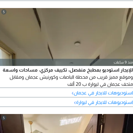
5
منذ 9 ساعات
للإيجار استوديو بمطبخ منفصل، تكييف مركزي، مساحات واسعة
وموقع مميز قريب من محطة الباصات وكورنيش عجمان ومقابل
متحف عجمان في ليوارة ب 20 ألف
›
استوديوهات للايجار في عجمان
›
استوديوهات للايجار في ليوارة
5