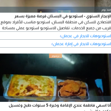
منذ يوم
للإيجار السنوي - استوديو في البستان فرصة مميزة بسعر
اقتصادي للسكن في منطقة البستان، استوديو مناسب للأفراد بموقع
قريب من جميع الخدمات. تفاصيل الاستوديو استوديو عملي بمساحة
مناسبة موقع هادئ وقريب من الخدمات مناسب لسكن الأفراد
›
استوديوهات للايجار في عجمان
السعر 15000 درهم سنويا الدفعات 4 أو 6 دفعات التأمين شيك
›
استوديوهات للايجار في إمارة عجمان
للتواصل والمعاينة
أنا اسمي فاطمة عندي الإقامة وخبرة 5 سنوات طبخ وغسيل