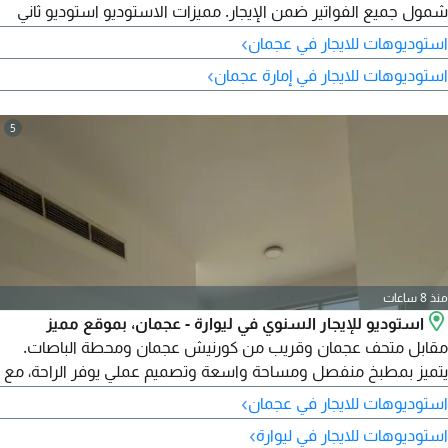
شمول جميع الفواتير ضمن الإيجار. مميزات الاستوديو استوديو ثاني
ساكن موقع مميز مقابل موقف الباص شامل جميع الفواتير
›
استوديوهات للايجار في عجمان
التفاصيل المالية الإيجار الشهري 3000 درهم شامل الفواتير التأمين
›
استوديوهات للايجار في إمارة عجمان
500 درهم كاش للتواصل
5
منذ 8 ساعات
استوديو للإيجار السنوي في ليوارة - عجمان، بموقع مميز
مقابل متحف عجمان وقريب من كورنيش عجمان ومحطة الباصات.
يتميز بمطبخ منفصل ومساحة واسعة وتصميم عملي يوفر الراحة، مع
نظام تكييف مركزي. يقع في منطقة حيوية قريبة من جميع الخدمات
›
استوديوهات للايجار في عجمان
والمرافق اليومية. الإيجار السنوي 20000 درهم فقط. للتواصل
›
استوديوهات للايجار في ليوارة
والاستفسار