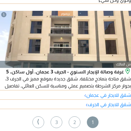
وكوي وكل شيء
5
من المالك
غرفة وصالة للإيجار السنوي - الجرف 3 عجمان. أول ساكن. 5
شقق متاحة بنماذج مختلفة. شقق جديدة بموقع مميز في الجرف 3،
بجوار مركز الشرطة بتصميم عملي ومناسبة للسكن العائلي. تفاصيل
العقار غرفة وصالة، غرفة ماستر حمام، بلكونه. أول ساكن. 5 شقق
›
شقق للايجار في عجمان
متاحة بنماذج ومساحات مختلفة. الإيجار السنوي 32000 درهم. الدفع 4
›
شقق للايجار في الجرف
أو 6 دفعات التأمين بشيك. كود العقار 1580. للتواصل والمعاينة
محمد إبراهيم - شركة الديار سيتي
⟩
3
2
1