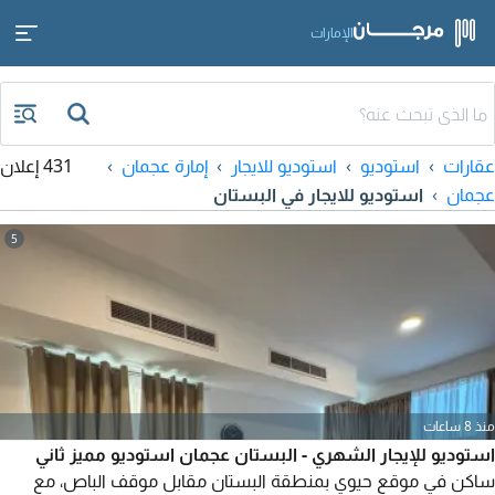
الإمارات
عقارات
استوديو
استوديو للايجار
إمارة عجمان
431 إعلان
عجمان
استوديو للايجار في البستان
5
منذ 8 ساعات
استوديو للإيجار الشهري - البستان عجمان استوديو مميز ثاني
ساكن في موقع حيوي بمنطقة البستان مقابل موقف الباص، مع