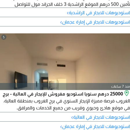
تأمين 500 درهم الموقع الراشدية 3 خلف الجراند مول للتواصل
›
استوديوهات للايجار في الراشدية
›
استوديوهات للايجار في إمارة عجمان
5
منذ 7 ساعات
25000 درهم سنويا استوديو مفروش للإيجار في العالية - برج
الغروب فرصة مميزة للإيجار السنوي في برج الغروب بمنطقة العالية،
في موقع هادئ وحيوي وقريب من جميع الخدمات والمرافق.
الاستوديو مفروش بالكامل وجاهز للسكن، مناسب للأفراد أو لمن
›
استوديوهات للايجار في العالية
يبحث عن سكن مريح وعملي بسعر مناسب. الموقع قريب من شارع
›
استوديوهات للايجار في إمارة عجمان
الشيخ محمد بن زايد، مع سهولة الوصول الى دبي والشارقة. الإيجار