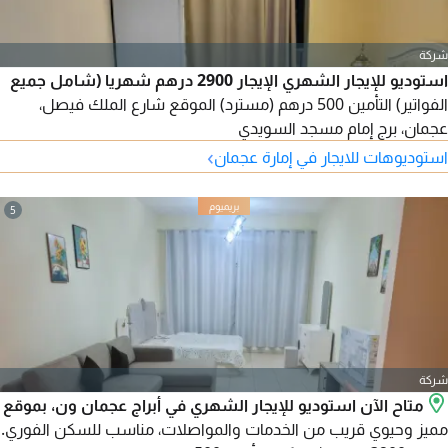
شركة
استوديو للإيجار الشهري الإيجار 2900 درهم شهريا (شامل جميع
الفواتير) التأمين 500 درهم (مسترد) الموقع شارع الملك فيصل،
عجمان، برج إمام مسجد السويدي
›
استوديوهات للايجار في إمارة عجمان
5
شركة
متاح الآن استوديو للإيجار الشهري في أبراج عجمان ون، بموقع
مميز وحيوي قريب من الخدمات والمواصلات، مناسب للسكن الفوري.