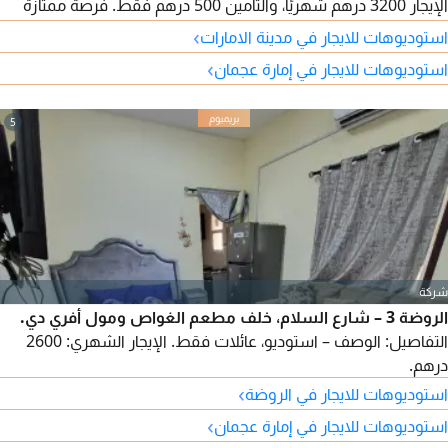
الإيجار 3200 درهم شهريًا، والتأمين 500 درهم فقط. فرصة ممتازة
لمن يبحث عن سكن مريح بموقع مميز وسعر مناسب.
›
استوديوهات للايجار في مدينة الامارات
›
استوديوهات للايجار في إمارة عجمان
5
شركة
الروضة 3 – شارع السلام، خلف مطعم الغواص ومول أفري دي.
التفاصيل: الوصف – استوديو، عائلات فقط. الإيجار الشهري: 2600
درهم.
›
استوديوهات للايجار في الروضة
›
استوديوهات للايجار في إمارة عجمان