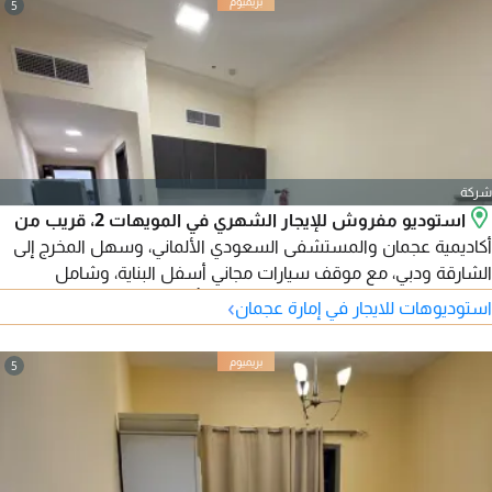
5
شركة
استوديو مفروش للإيجار الشهري في المويهات 2، قريب من
أكاديمية عجمان والمستشفى السعودي الألماني، وسهل المخرج إلى
الشارقة ودبي، مع موقف سيارات مجاني أسفل البناية، وشامل
للفواتير والإنترنت. الإيجار 2700 درهم، والتأمين 500 درهم مسترد.
›
استوديوهات للايجار في إمارة عجمان
متاح اليوم.
5