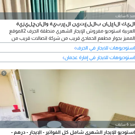
منذ 6 ساعات
اليك الاعلان باللغتين العربية والانجليزية
العربية استوديو مفروش للإيجار الشهري منطقة الجرف 2الموقع
المميز بجوار مطعم الحمادي قريب من شركة اتصالات قريب من
محكمة عجمان التأمين مسترد 500 درهم شامل الكهرباء المياه
›
استوديوهات للايجار في الجرف
الصرف الصحي الانترنت للتواصل English Furnished Studio for
›
استوديوهات للايجار في إمارة عجمان
monthly rent Al Jerf 2Prime Location Next to Al Hammadi
Restaurant
5
منذ 6 ساعات
استوديو للإيجار الشهري شامل كل الفواتير - الإيجار - درهم -