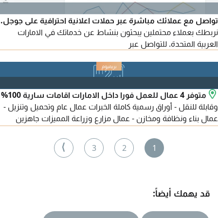
تواصل مع عملائك مباشرة عبر حملات اعلانية احترافية على جوجل.
نربطك بعملاء محتملين يبحثون بنشاط عن خدماتك في الامارات
العربية المتحدة. للتواصل عبر
متوفر 4 عمال للعمل فورا داخل الامارات اقامات سارية 100%
وقابلة للنقل - أوراق رسمية كاملة الخبرات عمال عام وتحميل وتنزيل -
عمال بناء ونظافة ومخازن - عمال مزارع وزراعة المميزات جاهزين
للعمل من بكرة - ملتزمين، جادين، وسريعين في الشغل - نقبل يومية،
أسبوعي، شهري، ومشاريع - أسعار مناسبة والتزام بالمواعيد متاحين
⟩
3
2
1
في دبي، أبوظبي، الشارقة، عجمان وجميع الامارات للتواصل الجاد
واتساب واتصال
قد يهمك أيضاً: