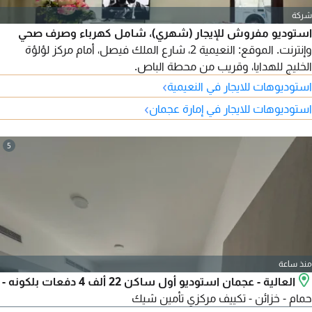
شركة
استوديو مفروش للإيجار (شهري)، شامل كهرباء وصرف صحي
وإنترنت. الموقع: النعيمية 2، شارع الملك فيصل، أمام مركز لؤلؤة
الخليج للهدايا، وقريب من محطة الباص.
›
استوديوهات للايجار في النعيمية
›
استوديوهات للايجار في إمارة عجمان
5
منذ ساعة
العالية - عجمان استوديو أول ساكن 22 ألف 4 دفعات بلكونه -
حمام - خزائن - تكييف مركزي تأمين شيك