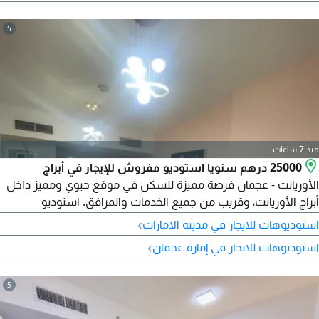
السنوي 25000 درهم الاستوديو مفروش بالكامل جاهز للسكن
5
منذ 7 ساعات
25000 درهم سنويا استوديو مفروش للإيجار في أبراج
الأوريانت - عجمان فرصة مميزة للسكن في موقع حيوي ومميز داخل
أبراج الأوريانت، وقريب من جميع الخدمات والمرافق. استوديو
مفروش بالكامل موقف سيارة خاص جاهز للسكن فورا موقع مميز
›
استوديوهات للايجار في مدينة الامارات
وقريب من جميع الخدمات الإيجار السنوي 25000 درهم الدفع على 4
›
استوديوهات للايجار في إمارة عجمان
دفعات للتواصل وحجز موعد للمعاينة
5