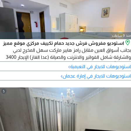
منذ 9 ساعات
استوديو مفروش فرش جديد حمام تكييف مركزي موقع مميز
بجانب أسواق العين مقابل رامز هايبر ماركت سهل المخرج لدبي
والشارقة شامل الفواتير والانترنت والصيانة (عدا الغاز) الإيجار 3400
درهم التأمين 500 درهم مسترد عند الخروج للتواصل
›
استوديوهات للايجار في النعيمية
›
استوديوهات للايجار في إمارة عجمان
5