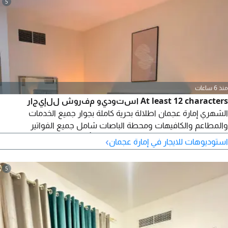
5
منذ 6 ساعات
At least 12 characters استوديو مفروش للإيجار
الشهري إمارة عجمان اطلالة بحرية كاملة بجوار جميع الخدمات
والمطاعم والكافيهات ومحطة الباصات شامل جميع الفواتير
والانترنت والباركينج ترابي واسع الإيجار - التأمين مسترد عند الخروج
›
استوديوهات للايجار في إمارة عجمان
500 للتواصل
5