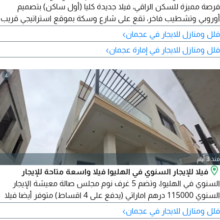
فرصة مميزة للسكن الراقي، فيلا جديدة كليا (أول ساكن) بتصميم
أوروبي وتشطيب فاخر، تقع على شارع وسكة بموقع استراتيجي قريب
من أهم الطرق والخدمات. تفاصيل الفيلا 4 غرف نوم ماستر كبيرة مع
›
فلل ومنازل للايجار في عجمان
خزائن ملابس مجلس واسع مع مغاسل (ماستر) صالة كبيرة (ماستر)
›
فلل ومنازل للايجار في إمارة عجمان
مطبخ مودرن بتصميم مميز تراس واسع مناسب لجلسة عائلية
مساحات واسعة وتشطيبات راقية الموقع الحليو 2 - شارع وسكة
4
منذ 3 أيام
فيلا للإيجار السنوي في الهليوا فيلا واسعة متاحة للإيجار
السنوي في الهليوا، وتضم 5 غرف نوم مجلس صالة معيشة الإيجار
السنوي 115000 درهم اماراتي (يدفع على 4 اقساط) متوفر أيضا فيلا
مماثلة في الياسمين
›
فلل ومنازل للايجار في عجمان