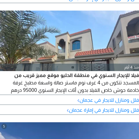
5
منذ 4 أيام
فيلا للإيجار السنوي في منطقة الحليو موقع مميز قريب من
المسجد تتكون من 4 غرف نوم ماستر صالة واسعة مطبخ غرفة
خادمة حوش خاص الفيلا بدون أثاث الإيجار السنوي 95000 درهم
تسهيلات في الدفعات تأمين مسترد عند الخروج للتواصل
›
فلل ومنازل للايجار في عجمان
والاستفسار يرجى الاتصال
›
فلل ومنازل للايجار في إمارة عجمان
5