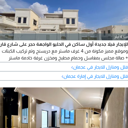
منذ 4 أيام
للإيجار فيلا جديدة أول ساكن في الحليو الواجهة حجر على شارع قار
وموقع مميز مكونة من 4 غرف ماستر مع دريسنج وتم تركيب الكبتات
+ صالة مجلس بمغاسل وحمام مطبخ ومخزن غرفة خادمة ماستر
جلسة فوق الطابق الأول مع بر قوله + حوش أمامي واسع مع مضلة
›
فلل ومنازل للايجار في عجمان
للسيارة (كل شيء جاهز من كهرباء ومياه وتكييف)
›
فلل ومنازل للايجار في إمارة عجمان
5