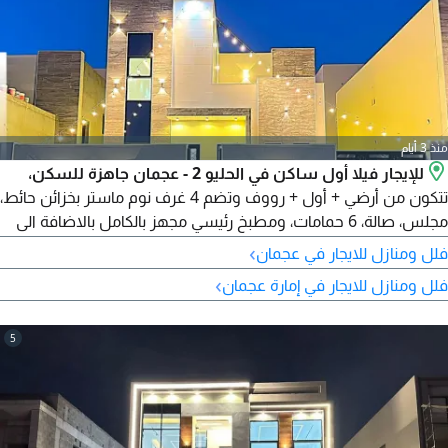
منذ 3 أيام
للإيجار فيلا أول ساكن في الحليو 2 - عجمان جاهزة للسكن،
تتكون من أرضي + أول + رووف وتضم 4 غرف نوم ماستر بخزائن حائط،
مجلس، صالة، 6 حمامات، ومطبخ رئيسي مجهز بالكامل بالاضافة الى
حوش واسع مع مظلة وارتداد أمامي لمواقف السيارات الإيجار
›
فلل ومنازل للايجار في عجمان
السنوي 110000 درهم الدفع 4 دفعات
›
فلل ومنازل للايجار في إمارة عجمان
5