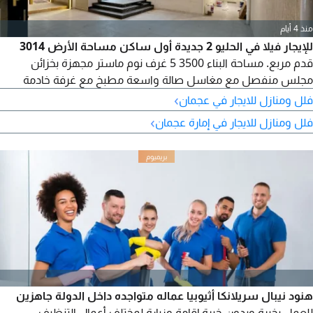
منذ 4 أيام
للإيجار فيلا في الحليو 2 جديدة أول ساكن مساحة الأرض 3014
قدم مربع. مساحة البناء 3500 5 غرف نوم ماستر مجهزة بخزائن
مجلس منفصل مع مغاسل صالة واسعة مطبخ مع غرفة خادمة
›
فلل ومنازل للايجار في عجمان
›
فلل ومنازل للايجار في إمارة عجمان
هنود نيبال سريلانكا أثيوبيا عماله متواجده داخل الدولة جاهزين
للعمل بخبرة وبدون خبرة إقامة وزيارة لمختلف أعمال التنظيف