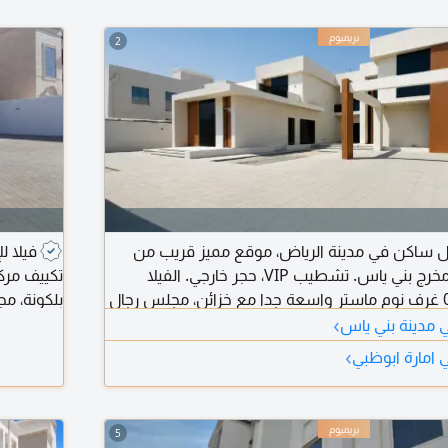
2
 أول ساكن في مدينة الرياض، موقع مميز قريب من
فيلا ل
الخدمات وقريب من مخرج بني ياس. تشطيب VIP، حجر خارجي. الفيلا
سمارت تتكون من 06 غرف نوم ماستر واسعة جدا مع خزائن، مجلس رجال
بلكونة، 
›
واسع بمدخل مستقل مع مغاسل، غرفة طعام، 04 صالات واسعة،
ي مدينة بني ياس
يسي خارجي مع ستور، غرفة خادمة وغرفة غسيل
خادمة، غر
›
ي امارة ابوظبي
زي وسبليت، بوابة الكترونية. الفيلا فيها توثيق
(ليفت).
5