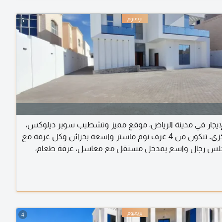
5
لإيجار في مدينة الرياض، موقع مميز وتشطيب سوبر ديلوكس،
تكييف مركزي. تتكون من 4 غرف نوم ماستر واسعة بخزائن وكل غرفة مع
مجلس رجال واسع بمدخل مستقل مع مغاسل، غرفة طعام،
مجلس حريم مع مغاسل، 2 صالة عائلية واسعة، مطبخ رئيسي داخلي، غرفة
فة غسيل، حوش واسع، بوابة إلكترونية. الفيلا تحتوي على مصعد
4