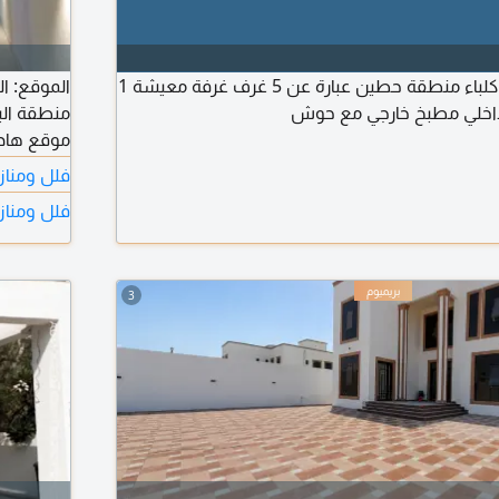
للإيجار بيت في مدينة كلباء منطقة حطين عبارة عن 5 غرف غرفة معيشة 1
الموقع: ال
اخلي مطبخ خارجي مع حوش
منطقة الب
طابقان + 
فلل ومناز
الأوروبي 
فلل ومنازل
دفعات. ال
3