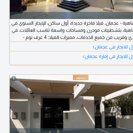
باهية - عجمان. فيلا فاخرة جديدة، أول ساكن، للإيجار السنوي في
اهية، بتشطيبات مودرن ومساحات واسعة تناسب العائلات، في
موقع هادئ وقريب من جميع الخدمات. مميزات الفيلا: 4 غرف نوم -
رووف - صالة واسعة - مجلس - غرفة خادمة - مطبخ على الطراز
›
ل للايجار في عجمان
- تشطيبات مودرن - أول ساكن - منطقة هادئة - قريبة من جميع
›
 للايجار في إمارة عجمان
الخدمات والطرق الرئيسية. الإيجار السنوي: 120,002 درهم. الدفع: 4
تأمين: شيك.
5