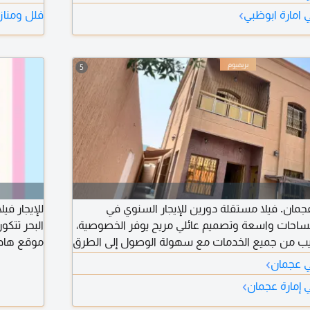
الطابق الثاني غرفة ماستر + دريسنج و2 غرفة ماستر وصالة ماستر
›
ي امارة ابوظبي
فلل ومنازل
5
جمان. فيلا مستقلة دورين للإيجار السنوي في
للإيجار في
ساحات واسعة وتصميم عائلي مريح يوفر الخصوصية،
ب من جميع الخدمات مع سهولة الوصول إلى الطرق
موقع هادئ
الرئيسية. مميزات الفيلا: 4 غرف نوم - 5 حمامات - مجلس واسع - صالة
وتشطيب جي
›
في عجمان
 تكييف سبليت بالكامل - فيلا مستقلة - منطقة
›
ي إمارة عجمان
هادئة - قريبة من جميع الخدمات. الطابق العلوي: 3 غرف نوم - 3 حمامات.