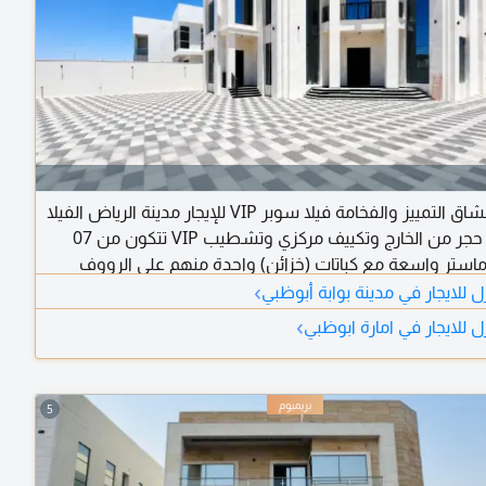
لعشاق التمييز والفخامة فيلا سوبر VIP للإيجار مدينة الرياض الفيلا
على زاوية حجر من الخارج وتكييف مركزي وتشطيب VIP تتكون من 07
استر واسعة مع كباتات (خزائن) واحدة منهم على الرووف
›
مجلس رجال واسع بمدخل مستقل مع مغاسل غرفة طعام 02 صالة
 للايجار في مدينة بوابة أبوظبي
أرضية واسعة جدا غرفة خادمة غرفة غسيل وكوي مطبخ رئيسي
›
 للايجار في امارة ابوظبي
سع بتشطيب وتصميم عصري مع ستور واسع الفيلا تحتوي على
رات وفيها ساوند سيستم الفيلا
5