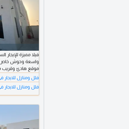
فيلا مميزة للإيجار ا
واسعة وحوش خاص، مع
واسع، صالة كبيرة،
فلل ومنازل للايجار 
خارجي. متوفرة مفرو
فلل ومنازل للايجار ف
جميع الخدمات والطرق الرئ