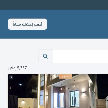
أضف إعلانك مجاناً
5,357 إعلان
5