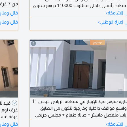
من 7
يسي داخلي مطلوب 110000 درهم سنوي
›
ي الشامخة
فلل ومنازل
›
ي امارة ابوظبي
فلل ومنازل
وغرفة خاد
4
لدى شركة جموح العقاريه متوفر فيلا للإيجار في منطقة الرياض حوض 11
ع مواقف داخلية وخارجية تتكون من الطابق
غرف نوم م
باب منفصل ماستر + صالة طعام + مجلس حريمي
غرفة غسي
 واسعه ويوجد لفت وغرفة خادمة ماستر ومطبخ
›
ي الشامخة
فلل ومنازل