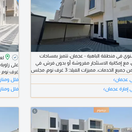
لسنوي في منطقة الباهية - عجمان، تتميز بمساحات
 إمكانية الاستئجار مفروشة أو بدون فرش، في
موقع هادئ وقريب من جميع الخدمات. مميزات الفيلا: 3 غرف نوم، مجلس
غرف نوم م
 غرفة خادمة، حوش واسع، موقف مغطى، موقف
›
في عجمان
فلل ومنازل
شة أو بدون فرش. منطقة سكنية هادئة، قريبة من
عائلية ال
›
ي إمارة عجمان
فلل ومنازل
يسية. الإيجار السنوي مفروش: 105,002 درهم
خارجي وا
نظام كامي
5