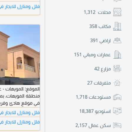
فلل ومنازل للايجار ف
وواسعه
محلات
1,312
مكاتب
358
اراضي
391
عمارات ومباني
151
مزارع
42
متفرقات
27
الموقع: المويهات - ع
منطقة المويهات، بم
مستودعات
1,718
في موقع هادئ وقري
استوديو
18,387
فلل ومنازل للايجار 
كبيرة - مطبخ واسع -
فلل ومنازل للايجار ف
سكن عمال
2,157
الطابق الأرضي: غرفة.