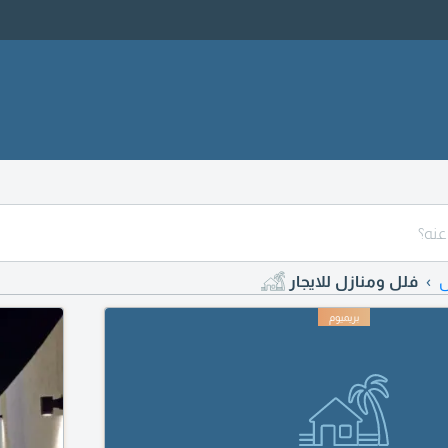
ل
فلل ومنازل للايجار