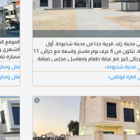
الموقع الي
لإيجار في مدينة زايد، قريبة جدا من مدينة شخبوط، أول
الشهري و
ساكن على أرض كاملة. تتكون من 6 غرف نوم ماستر واسعة مع خزائن، 11
جالي كبير مع غرفة طعام ومغاسل، مجلس ضيافة
كبيرة، غرف
›
حريمي مع المغاسل، 2 صالة عائلية واسعة، ديكورات وواجهة مميزة، تكييف
في مدينة شخبوط
فلل ومناز
جميع الخد
داخلي، مطبخ رئيسي خارجي، مطبخ تحضيري، ملحق
›
ي امارة ابوظبي
فلل ومنازل
شامل الفواتير 12002 درهم. الإيجار السنو
خدمات خارجي، غرفة خادمة، غرفة غسيل، 2 مخزن، حوش واسع جدا،
5