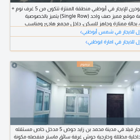
فيلا مودرن للإيجار في أبوظبي منطقة المنتزة تتكون من 5 غرف نوم +
غرفة خادمة موقع مميز صف واحد (Single Row) يتميز بالخصوصية
 بحالة ممتازة وجاهز للسكن، داخل مجمع هادئ ومناسب
›
للعائلات مواصفات العقار 5 غرف نوم (جميعها ماستر) غرفة خادمة صالة
ل للايجار في شمس أبوظبي
عة + حمام للضيوف تراس حديقة خاصة مع تنسيق زراعي (لاند
›
 للايجار في امارة ابوظبي
الة مباشرة على حديقة المجمع نظام تبريد مائي نظام السلامة
هيز
4
متوفر للإيجار فيلا في مدينة محمد بن زايد حوض 5 مدخل خاص مستقله
خلية مظللة وخارجية حوش غرفة سائق ماستر منفصله مكونة