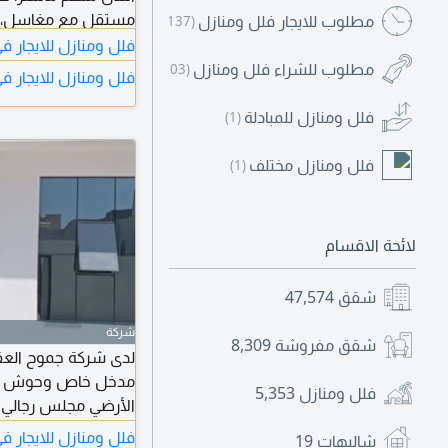
مستقل مع مغاسل، مطبخ رئ
مطلوب للايجار فلل ومنازل
(137)
فلل ومنازل للايجار ف
مطلوب للشراء فلل ومنازل
(103)
فلل ومنازل للايجار ف
فلل ومنازل للمبادلة
(1)
فلل ومنازل مختلف
(1)
لائحة الاقسام
شقق
47,574
شركة
شقق مفروشة
8,309
مدخل خاص وحوش واس
فلل ومنازل
5,353
الأرضي مجلس رجالي 
ماستر + صالة ماستر
فلل ومنازل للايجار ف
شاليهات
19