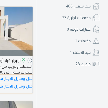
بيت شعبي
408
مجمعات تجارية
77
عقارات دولية
0
مخيمات
1
قيد الإنشاء
1
للإيجار فيلا
قاعات
28
فلل ومنازل للايجار ف
مجلس حريم، مطبخ رئ
فلل ومنازل للايجار ف
على السطح. تكييف مرك