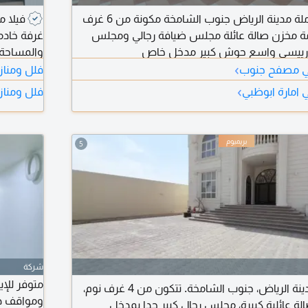
فيلا على أرض كاملة مدينة الرياض جنوب الشامخة مكونة من 6 غرف
مة مخزن صالة عائلة مجلس ضيافة رجالي ومجلس
رييسي واسع حوش كبير مدخل خاص
والمساحة،
›
 في مصفح جنوب
فلل ومناز
معيشة واس
›
ي امارة ابوظبي
فلل ومنازل
سكيب) اطل
Hasantuk نظام انتركوم تج
5
شركة
فيلا للإيجار في مدينة الرياض، جنوب الشامخة. تتكون من 4 غرف نوم،
ومواقف دا
الة عائلية كبيرة، مجلس رجال كبير جدا بمدخل