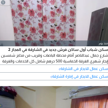
5
منذ يوم
سكن شباب أول ساكن فرش جديد في الشارقة في المجاز 2
شارع جمال عبدالناصر أمام محطة الباصات وقريب من مخابز شمسين
إيجار شهري الغرفة الخماسية 500 درهم شامل كل الخدمات والغرفة
الرباعيه مع بلكونه 650 درهم شامل كل الخدمات ونظافة يوميه عامل
›
سكن عمال للايجار في الشارقة
منزليه تنظف البيت كل يوم وتلاجه وبلكونه داخل الغرفة سكن نظيف
›
سكن عمال للايجار في إمارة الشارقة
جدا وهادي عرب فقط للتواصل اتصال هاتفي وواتساب جاهز فورا
5