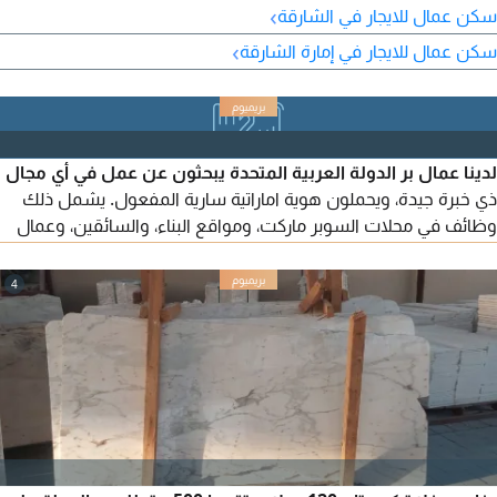
والأسواق والمطاعم والخدمات اليومية. موقع مميز قريب من جميع
›
سكن عمال للايجار في الشارقة
الخدمات نظافة وراحة وهدوء انترنت ومرافق متوفرة مناسب
›
سكن عمال للايجار في إمارة الشارقة
للموظفين والشباب أسعار مناسبة للحجز والاستفسار يرجى التواصل
على الخاص أو الاتصال مباشر
لدينا عمال بر الدولة العربية المتحدة يبحثون عن عمل في أي مجال
ذي خبرة جيدة، ويحملون هوية اماراتية سارية المفعول. يشمل ذلك
وظائف في محلات السوبر ماركت، ومواقع البناء، والسائقين، وعمال
النظافة، ومزارعي الابل والأغنام. جميعهم على استعداد للانضمام الى
شركتكم. يرجى التواصل معي
4