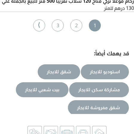
رخام موغلا تركي متاح 120 سلاب تقريبا 500 متر للبيع بالجملة علي
130 درهم للمتر
⟩
3
2
1
قد يهمك أيضاً:
استوديو للايجار
شقق للايجار
مشاركة سكن للايجار
بيت شعبي للايجار
شقق مفروشة للايجار