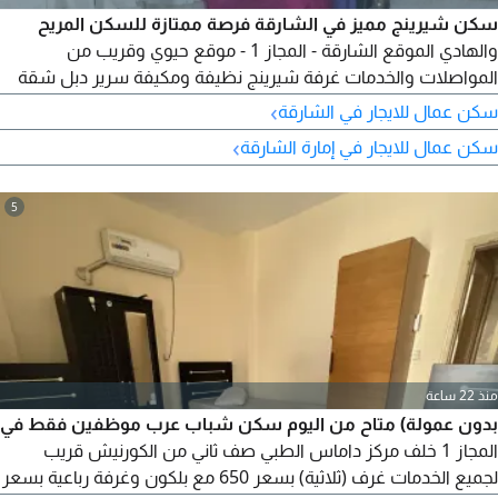
سكن شيرينج مميز في الشارقة فرصة ممتازة للسكن المريح
والهادي الموقع الشارقة - المجاز 1 - موقع حيوي وقريب من
المواصلات والخدمات غرفة شيرينج نظيفة ومكيفة سرير دبل شقة
مرتبة، هادئة، ومناسبة للموظفين حمام نظيف انترنت متوفر مطبخ
›
سكن عمال للايجار في الشارقة
مجهز نظافة دورية المميزات جو هادئ ومريح خصوصية واحترام قريبة
›
سكن عمال للايجار في إمارة الشارقة
من البقالات والمطاعم الإيجار سعر مناسب (يشمل الخدمات)
الاستفسار
5
منذ 22 ساعة
بدون عمولة) متاح من اليوم سكن شباب عرب موظفين فقط في
المجاز 1 خلف مركز داماس الطبي صف ثاني من الكورنيش قريب
لجميع الخدمات غرف (ثلاثية) بسعر 650 مع بلكون وغرفة رباعية بسعر