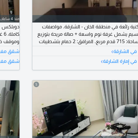
منذ 4 ساعات
ية رائعة في منطقة الخان - الشارقة. مواصفات
تقسيم يشمل غرفة نوم واسعة + صالة مريحة بتوزيع
ممتاز للمساحات. المساحة: 715 قدم مربع. المرافق: 2 حمام بتشطيبات
وموقف خاص
يزات: إطلالة مفتوحة تضمن إضاءة طبيعية. تفاصيل
دبي وجميع 
›
في الشارقة
شقق مفروش
›
ي إمارة الشارقة
شقق مفرو
5