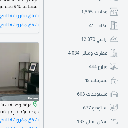
محلات
1,395
النهائ
شقق مفروشة للبيع 
سكن فاخر، موقع استر
شقق مفروشة للبيع ف
مكاتب
41
أبراج اللؤلؤة
اراضي
12,870
عمارات ومباني
4,034
مزارع
444
متفرقات
48
مستودعات
603
منذ يوم
استوديو
677
درهم مؤجرة إيجار قديم 21 ألف درهم 340
شقق مفروشة للبيع ف
سكن عمال
132