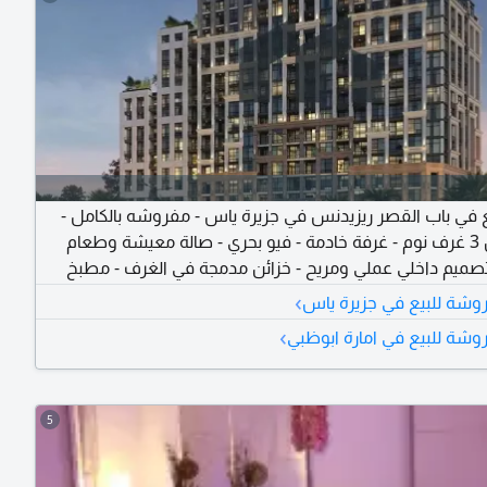
 في باب القصر ريزيدنس في جزيرة ياس - مفروشه بالكامل -
مكونة من 3 غرف نوم - غرفة خادمة - فيو بحري - صالة معيشة وطعام
صميم داخلي عملي ومريح - خزائن مدمجة في الغرف - مطبخ
روشه بالكامل المرافق والخدمات مراكز لياقة بدنية - مسابح -
›
شة للبيع في جزيرة ياس
مناطق لعب للاطفال - مطلوب 2199999 درهم - يمتنع الوسطاء - الرقم
›
ة للبيع في امارة ابوظبي
5