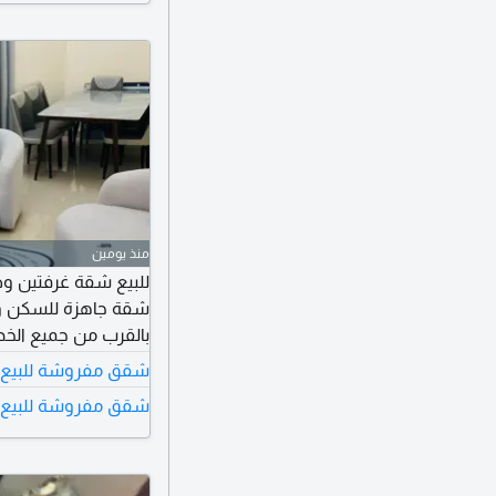
منذ يومين
شقة جاهزة للسكن ومؤ
شقق مفروشة للبيع 
شقق مفروشة للبيع ف
كود العقار