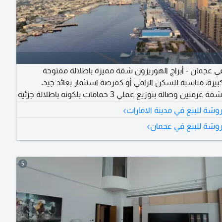
في عجمان - أبراج الهوريزون شقة مميزة باطلالة مفتوحة
يرة، مناسبة للسكن الراقي أو كفرصة استثمار بعائد جيد.
تفاصيل الشقة غرفتين وصالة بتوزيع عملي 3 حمامات بلكونه باطلالة جزئية
على الخور والمدينة مساحة واسعة 1583 قدم مربع الطابق السابع بدون
›
ة للبيع في مدينة الامارات
رات الموقع قريب من جميع الخدمات والمواصلات وسهل
›
شة للبيع في عجمان
الوصول للطرق الرئيسية السعر 535000 درهم خيار مناسب لمن يبحث عن
رة واطلالة بسعر منافس
5