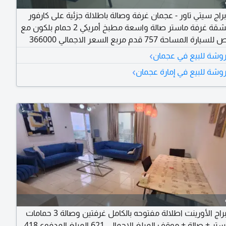
براج سيتي تاور - عجمان غرفة وصالة باطلالة جزئية على كارفور
تفاصيل الشقة غرفة ماستر صالة واسعة مطبخ أمريكي 2 حمام بلكون مع
موقف خاص للسيارة المساحة 757 قدم مربع السعر الاجمالي 366000
درهم الدفعة الأولى 190000 درهم المتبقي 176000 درهم القسط
›
شة للبيع في عجمان
الشهري 3118 درهم الرسوم رسوم التسجيل 2% عدم ممانعة 1575 درهم
›
ة للبيع في إمارة عجمان
5
للبيع أبراج الأورينت اطلالة مفتوحه بالكامل غرفتين وصالة 3 حمامات
غرفتين ماستر + صالة + موقف المبلغ الاجمالي 621 المبلغ المدفوع 418