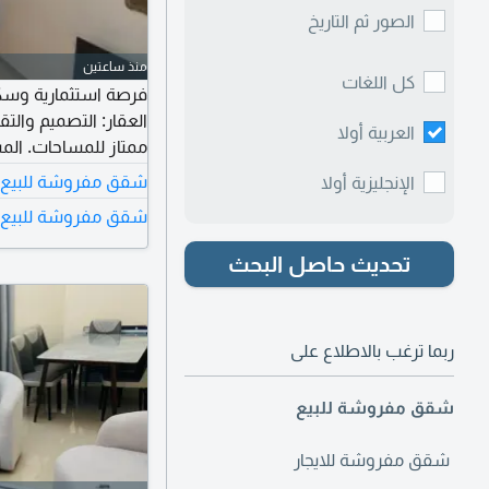
الصور ثم التاريخ
منذ ساعتين
كل اللغات
فرصة استثمارية وسكن
العقار: التصميم وال
العربية أولا
عصرية وممتازة. المم
شقق مفروشة للبيع 
الإنجليزية أولا
السعر: المطلوب 0000
شقق مفروشة للبيع ف
تحديث حاصل البحث
ربما ترغب بالاطلاع على
شقق مفروشة للبيع
شقق مفروشة للايجار