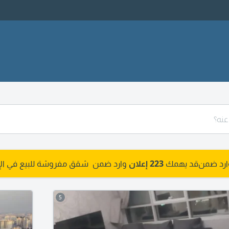
وارد ضمن
قد يهمك
223 إعلان
وارد ضمن شقق مفروشة للبيع في الإ
5