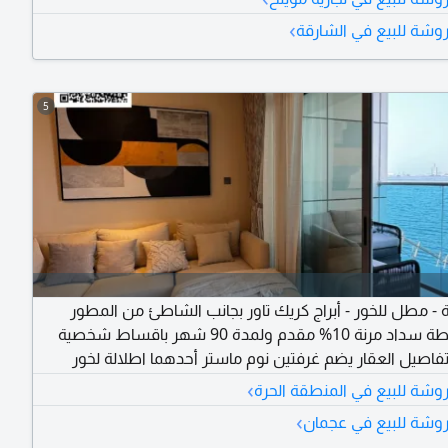
تواصل الآن
›
شة للبيع في الشارقة
5
ة - مطل للخور - أبراج كريك تاور بجانب الشاطئ من المطور
مباشرة خطة سداد مرنة 10% مقدم ولمدة 90 شهر باقساط شخصية
فاصيل العقار يضم غرفتين نوم ماستر أحدهما اطلالة لخور
عجمان والأخرى للمدينة - صالة وبلكونه مع جلسة اطلالة للخور - 3 حمام -
›
ة للبيع في المنطقة الحرة
يم عصري - غرفة تخزين - خزائن مطبخ - خزائن الغرف - خزائن
›
شة للبيع في عجمان
 الراحة كأمريات مراقبة - أمن علي مدار الساعة وطوال أيام