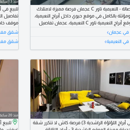
منذ 13 ساعة
للبيع شقة غرفتين وصالة - النعيمية تاور C عجمان فرصة مميزة لامتلاك
للبيع في أ
ثثة بالكامل في موقع حيوي داخل أبراج النعيمية،
مع الأثاث مجاني. الموقع أبراج النعيمية تاور C النعيمية، عجمان تفاصيل
الشقة غرفتان نوم صالة واسعة 3 حمامات مطبخ المساحة 1431 قدم
›
في عجمان
شقق مفرو
مؤثثة بالكامل (الأثاث مجاني) جاهزة للسكن فورا السعر الاجمالي 634000
›
ي النعيمية
شقق مفروش
210 درهم المتبقي 424000
للتواصل
منذ 20 ساعة
امتلك شقتك الآن في أبراج اللؤلؤة الراشدية 3) فرصة كاش لا تتكرر شقة
غرفة وصالة باطلالة حديقة مميزة الموقع الراشدية 3 - أبراج اللؤلؤة.