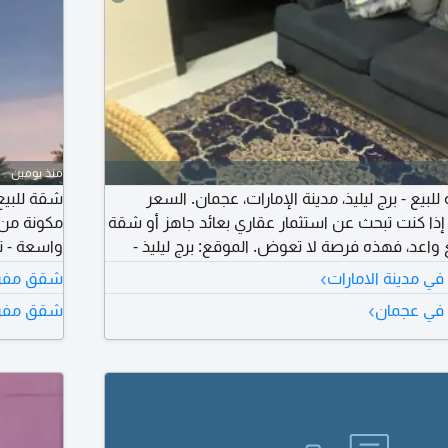
منذ يومين
بيع - برج ليليذ، مدينة الإمارات، عجمان. السعر
شقة للبيع
اش. إذا كنت تبحث عن استثمار عقاري بعائد جاهز أو شقة
اعد، فهذه فرصة لا تعوض. الموقع: برج ليليذ -
واسعة - ت
ان. مواصفات الشقة: غرفة نوم واسعة، صالة مريحة،
مودرن - مف
›
ي مدينة الامارات
شقق مفرو
حمامان، بلكونة واسعة، الطابق 23، موقف سيارة خاص، مفروشة بالكامل،
›
في عجمان
شقق مفروش
شيخ زايد. صافي المساحة 665.75 قدم مربع.
المرجعي AP 27182