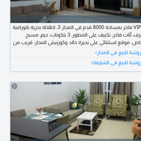
دوبلكس VIP فاخر بمساحة 8000 قدم في المجاز 3، اطلالة بحرية بانورامية
كاملة، 6 غرف، أثاث فاخر، تكييف على المطور، 3 بلكونات، جيم، مسبح
. موقع استثنائي على بحيرة خالد وكورنيش المجاز، قريب من
الخدمات. عقار نادر للنخبة
›
ة للبيع في المجاز
›
شة للبيع في الشارقة
5