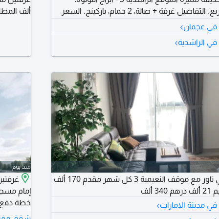
المساحة 940 قدم مربع. التفاصيل غرفة + صالة، 2 حمام، باركينج. السعر
ي 420000 درهم كاش فقط. الميزة اطلالة مباشرة على الحديقة.
البيع شام
›
في عجمان
اتيجي، واطلالة خلابة. كل هذا وأكثر ينتظرك في
›
ي الراشدية
منذ يوم
غرفة وصالة سيتي تاور مع موقف النعيمية 3 كل شهر مقدم 170 ألف
غرفتين
 ألف
إمام مسجد 
›
ي مدينة الامارات
الخدمات ت
شقق مفروش