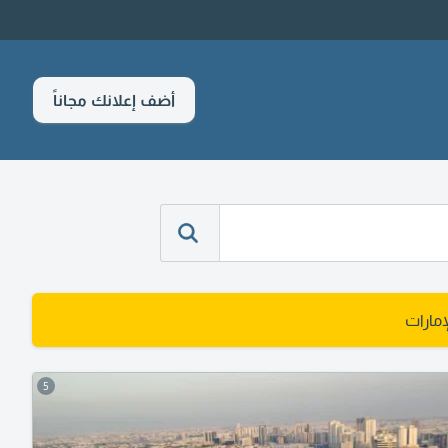
أضف إعلانك مجاناً
مارات
5