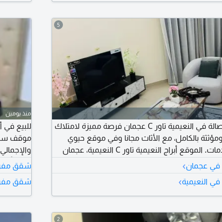
الأسبوع
5
منذ يومين
للبيع شقة غرفتين وصالة في النعيمية تاور C عجمان فرصة مميزة لامتلاك
ثثة بالكامل، مع الأثاث مجانا وفي موقع حيوي
بالقرب من جميع الخدمات. الموقع أبراج النعيمية تاور C النعيمية، عجمان
غرفتان نوم صالة واسعة 3 حمامات مطبخ بلكونه المساحة 1431 قدم
شهرياً.
›
في عجمان
شقق مفرو
السعر الاجمالي 634000 درهم الدفعة الأولى 210000 درهم المبلغ
›
ي النعيمية
شقق مفروش
المتبقي 424000 درهم القسط الشهري 6064 درهم الأثاث شامل مجانا
2