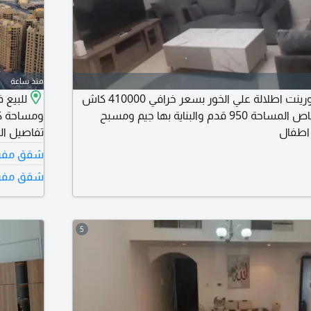
منذ ساعة
غرفة وصالة بأبراج الأورينت اطلالة علي الخور بسعر خرافي 410000 كاش
للبيع 
والشقة بها موقف خاص المساحة 950 قدم والبناية بها جيم ومسبح
ومساحة كب
اطفال
شقق مفروش
موقف سيا
شقق مفرو
مساحة كبي
5