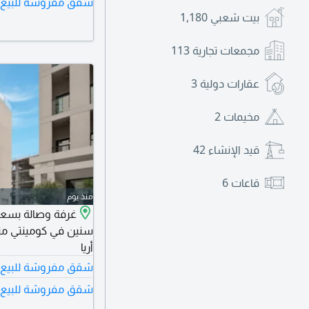
شقق مفروشة للبيع 
بيت شعبي
1,180
مجمعات تجارية
113
عقارات دولية
3
مخيمات
2
قيد الإنشاء
42
قاعات
6
منذ يوم
سنين في كومينتي مت
أريا
شقق مفروشة للبيع ف
شقق مفروشة للبيع 