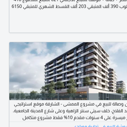
ألف المطلوب 390 ألف المتبقي 203 ألف القسط الشهري للمتبقي 6150
ل الأثاث والفرش
 وصالة للبيع في مشروع الممشى - الشارقة موقع استراتيجي
الفلاح، خلف سيتي سنتر الزاهية وعلى شارع المدينة الجامعية.
خطة دفع ميسرة على 4 سنوات مقدم 10% فقط مشروع متكامل
صميم عصري ومساحات واسعة خيار مثالي للسكن أو الاستثمار
›
ة للبيع في تجارية مويلح