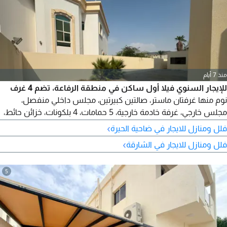
منذ 7 أيام
للإيجار السنوي فيلا أول ساكن في منطقة الرفاعة، تضم 4 غرف
نوم منها غرفتان ماستر، صالتين كبيرتين، مجلس داخلي منفصل،
مجلس خارجي، غرفة خادمة خارجية، 5 حمامات، 4 بلكونات، خزائن حائط،
تكييف مركزي، رووف كبير، حديقة أمامية وحديقة خلفية، و2 باركينج
›
فلل ومنازل للايجار في ضاحية الحيرة
مغطى مع مساحة خارجية تتسع لحوالي 10 سيارات. مناسبة للسكن
›
فلل ومنازل للايجار في الشارقة
أو النشاط التجاري، الإيجار السكني 130000 درهم، على 4 دفعات،
والتأمين 10000 درهم كاش. للتواصل
5