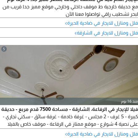
مع حديقة خارجية ط موقف داخلي وخارجي موقع مميز جدا قريب من
لبحر تشطيب راقي تواصلوا معنا الآن
›
فلل ومنازل للايجار في ضاحية الحيرة
›
فلل ومنازل للايجار في الشارقة
5
منذ 16 يوم
فيلا للإيجار في الرفاعة، الشارقة - مساحة 7500 قدم مربع - حديقة
كبيرة - 5 غرف - 2 مجلس - غرفة خادمة - غرفة سائق - سكني تجاري -
على نصية 4 شوارع - موقع ممتاز في الرفاعة - موقف خاص بالفيلا
(26 موقف) السعي 180000 ألف درهم تجاري - 140 ألف درهم سكني
›
فلل ومنازل للايجار في ضاحية الحيرة