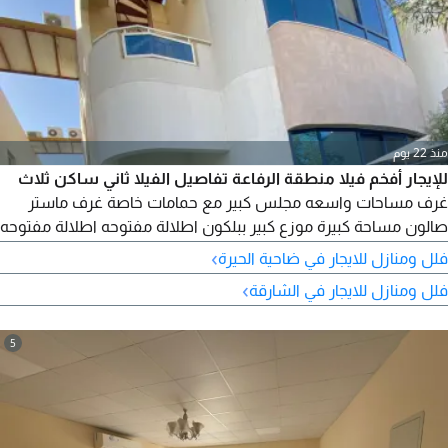
منذ 22 يوم
للإيجار أفخم فيلا منطقة الرفاعة تفاصيل الفيلا ثاني ساكن ثلاث
غرف مساحات واسعه مجلس كبير مع حمامات خاصة غرف ماستر
صالون مساحة كبيرة موزع كبير ببلكون اطلالة مفتوحه اطلالة مفتوحه
مطبخ تحضيري بالطابق العلوي 4 حمامات تشطيب حديث غرفة أ
›
فلل ومنازل للايجار في ضاحية الحيرة
ستور حوش مساحة واسعه موقف داخلي واسع موقف خارجي تكييف
›
فلل ومنازل للايجار في الشارقة
سبليت صيانة ونظافة مجانيه تشطيب حديث سوبر لوكس تسهيلات
بالسداد
5