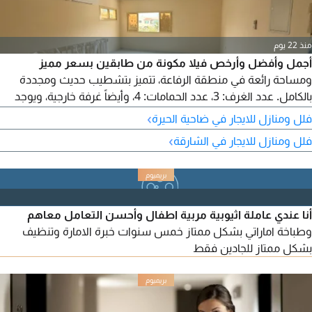
منذ 22 يوم
أجمل وأفضل وأرخص فيلا مكونة من طابقين بسعر مميز
ومساحة رائعة في منطقة الرفاعة، تتميز بتشطيب حديث ومجددة
بالكامل. عدد الغرف: 3، عدد الحمامات: 4، وأيضاً غرفة خارجية، ويوجد
بلكونة وخزائن حائط، ومتوفر باركينج رملي مجاني.
›
فلل ومنازل للايجار في ضاحية الحيرة
›
فلل ومنازل للايجار في الشارقة
أنا عندي عاملة اثيوبية مربية اطفال وأحسن التعامل معاهم
وطباخة اماراتي بشكل ممتاز خمس سنوات خبرة الامارة وتنظيف
بشكل ممتاز للجادين فقط