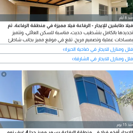
منذ 8 أيام
فيلا طابقين للإيجار - الرفاعة فيلا مميزة في منطقة الرفاعة، تم
تجديدها بالكامل بتشطيب حديث، مناسبة للسكن العائلي، وتتميز
بمساحات عملية وتصميم مريح. تقع في موقع مميز بجانب شاطئ
الحيرة مع سهولة الوصول إلى جميع الخدمات والمرافق. تفاصيل
›
فلل ومنازل للايجار في ضاحية الحيرة
العقار: - فيلا طابقين - 3 غرف نوم - 4 حمامات - غرفة خارجية مع
›
فلل ومنازل للايجار في الشارقة
الكونة - خزائن ملابس - تشطيب حديث - سكن عائلي تفاصيل الإيجار: -
دفعات سهلة - عقد رسمي وسهل التوثيق الموقع والمميزات
4
منذ 15 يوم
للإيجار أفخم فيلا في منطقة الرفاعة بسعر مميز جدا 4 غرف نوم