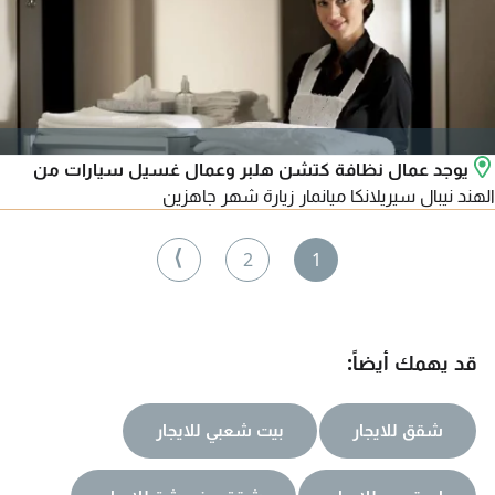
يوجد عمال نظافة كتشن هلبر وعمال غسيل سيارات من
الهند نيبال سيريلانكا ميانمار زيارة شهر جاهزين
⟩
2
1
قد يهمك أيضاً:
شقق للايجار
بيت شعبي للايجار