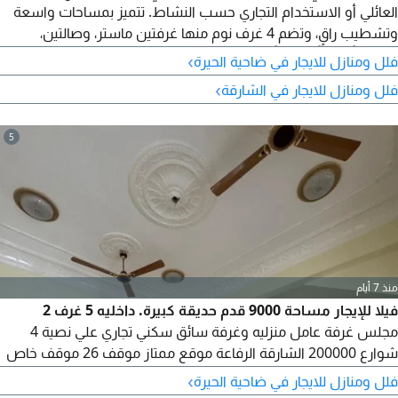
العائلي أو الاستخدام التجاري حسب النشاط. تتميز بمساحات واسعة
وتشطيب راقٍ، وتضم 4 غرف نوم منها غرفتين ماستر، وصالتين،
ومجلساً داخلياً وخارجياً، وغرفة خادمة، و5 حمامات، وخزائن حائط،
›
فلل ومنازل للايجار في ضاحية الحيرة
وتكييفاً مركزياً، و4 بلكونات، وحدائق أمامية وخلفية، وروفاً ضخماً،
›
فلل ومنازل للايجار في الشارقة
ومواقف مغطاة ومساحة خارجية لـ10 سيارات. الإيجار السنوي
150,000 درهم. للتواصل والمعاينة.
5
منذ 7 أيام
فيلا للإيجار مساحة 9000 قدم حديقة كبيرة. داخليه 5 غرف 2
مجلس غرفة عامل منزليه وغرفة سائق سكني تجاري علي نصية 4
شوارع 200000 الشارقة الرفاعة موقع ممتاز موقف 26 موقف خاص
بالفيلا
›
فلل ومنازل للايجار في ضاحية الحيرة