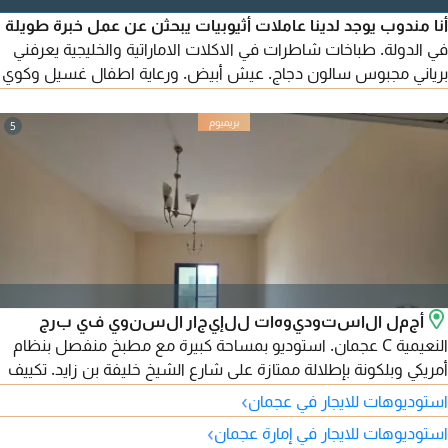
أنا مندوب يوجد لدينا عاملات أثيوبيات يبحثن عن عمل خبرة طويلة
في الدولة. طباخات شاطرات في الاكلات الاماراتية والخليجية يعرفني
برياني مجبوس سالون دجاج. عيش أبيض. ورعاية اطفال غسيل وكوي
ملابس. ورعاية كبار السن وأصحاب الهمم. أيضا يوجد عاملات فيزا
زيارة أول مرة في الدولة. أمينات وموثوق بهم
5
أجمل الاستوديوهات للإيجار السنوي في برج
النعيمية C عجمان. استوديو بمساحة كبيرة مع مطبخ منفصل بنظام
أمريكي وبلكونة بإطلالة ممتازة على شارع الشيخ خليفة بن زايد. تكييف
وتبريد مركزي وصيانة على المالك، مع موقف خاص للسيارة. موقع
›
استوديوهات للايجار في عجمان
مميز بجوار مدرسة الحكمة وقريب من محطة الباص وجميع الخدمات.
›
استوديوهات للايجار في إمارة عجمان
الإيجار السنوي 23000 درهم على 6 دفعات شامل الموقف.