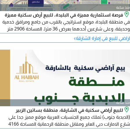
منذ ساعة
فرصة استثمارية مميزة في البليدة. للبيع أرض سكنية مميزة
في منطقة البليدة، موقع استراتيجي بالقرب من جامع ومرافق خدمية
وحديقة، وعلى شارعين أحدهما بعرض 36 مترا. المساحة 2906 متر
مربع الموقع قطعة رقم 1284 (موضحة بالخريطة المرفقة) مميزات
›
اراضي للبيع في إمارة الشارقة
الأرض قربها من المسجد والحديقة، سهولة الدخول والخروج عبر
شوارع واسعة، مناسبة للاستثمار أو السكن، مناسبة لمشروع
استثماري متكامل، منطقة حيوية وتشهد نموا عمرانيا. السعر 400000
منذ ساعة
للبيع أراضي سكنية في الشارقة، منطقة بساتين الزبير
(الدبدبة جنوب) تملك جميع الجنسيات العربية موقع مميز جدا على
شارع الامارات دبي العابر ومقابل منطقة الرحمانية المساحة 4166