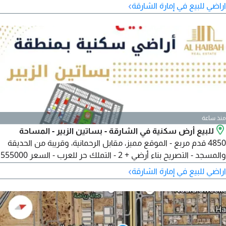
قدم. تصريح أرضي + 2. الأسعار تبدأ من 600000 درهم. الشراء بنظام
›
اراضي للبيع في إمارة الشارقة
الكاش أو تكملة الاقساط. متبقي 6 دفعات على كل أرض، كل 4
شهور دفعة. جميع الخدمات متوفرة. البدء في أعمال البناء مباشرة
بعد التملك. يتوفر أيضا أراضي تجارية. نخدمكم على مدار
منذ ساعة
للبيع أرض سكنية في الشارقة - بساتين الزبير - المساحة
4850 قدم مربع - الموقع مميز، مقابل الرحمانية، وقريبة من الحديقة
والمسجد - التصريح بناء أرضي + 2 - التملك حر للعرب - السعر 555000
درهم. فرصة رائعة للاستثمار أو السكن. للتواصل والاستفسار
›
اراضي للبيع في إمارة الشارقة