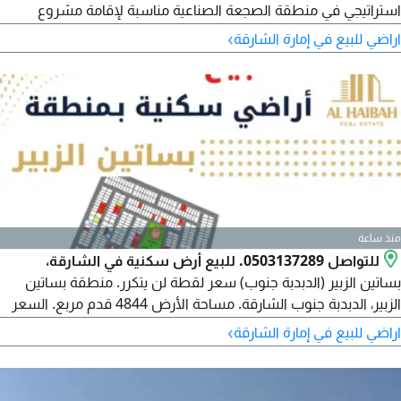
استراتيجي في منطقة الصجعة الصناعية مناسبة لإقامة مشروع
صناعي والاستفادة من موقعها على شارع رئيسي بعرض 24 متر.
›
اراضي للبيع في إمارة الشارقة
تفاصيل العقار الموقع الحنو الجليل - الصجعة الصناعية - الشارقة نوع
العقار أرض صناعية مساحة الأرض 13880 قدم مربع على شارع
بعرض 24 متر تصريح صناعي التملك تملك
منذ ساعة
للتواصل 0503137289. للبيع أرض سكنية في الشارقة،
بساتين الزبير (الدبدبة جنوب) سعر لقطة لن يتكرر. منطقة بساتين
الزبير، الدبدبة جنوب الشارقة. مساحة الأرض 4844 قدم مربع. السعر
555000 درهم. على شارع عرض 18 متر. موقع مميز جدا على شارع
›
اراضي للبيع في إمارة الشارقة
العابر ومقابل الرحمانية. قريبة من الحديقة والطرق الرئيسية. بنية تحتية
جاهزة. امكانية البناء المباشر. قريبة من جميع الخدمات. تصريح أرضي +
2. تملك