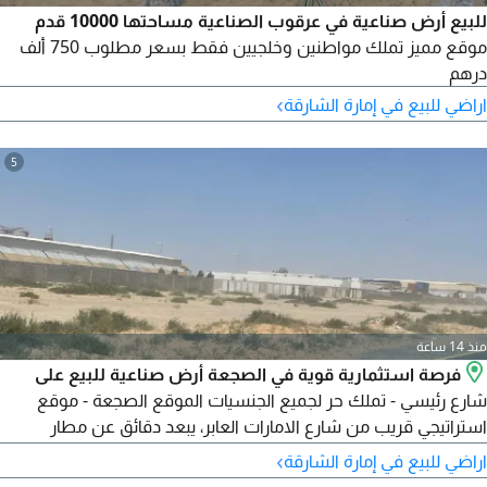
للبيع أرض صناعية في عرقوب الصناعية مساحتها 10000 قدم
موقع مميز تملك مواطنين وخلجيين فقط بسعر مطلوب 750 ألف
درهم
›
اراضي للبيع في إمارة الشارقة
5
منذ 14 ساعة
فرصة استثمارية قوية في الصجعة أرض صناعية للبيع على
شارع رئيسي - تملك حر لجميع الجنسيات الموقع الصجعة - موقع
استراتيجي قريب من شارع الامارات العابر، يبعد دقائق عن مطار
الشارقة الدولي وقريب من دبي وميناء الحمرية المساحة 16000 قدم
›
اراضي للبيع في إمارة الشارقة
مربع. التصريح تصريح صناعي (مستودعات + سكن عمال + حوط +