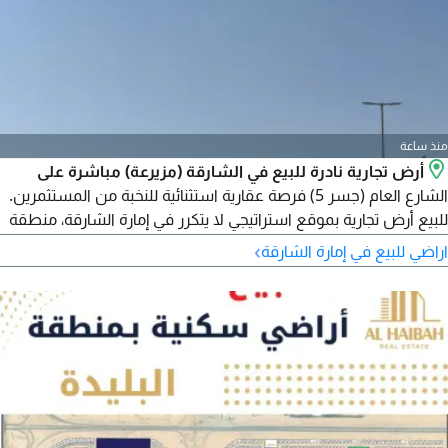
منذ ساعة
أرض تجارية نادرة للبيع في الشارقة (مزيرعة) مباشرة على
الشارع العام (جسر 5) فرصة عقارية استثنائية للنخبة من المستثمرين.
للبيع أرض تجارية بموقع استراتيجي لا يتكرر في إمارة الشارقة، منطقة
مزيرعة (امتداد شارع الرحمانية عند جسر 5) الأرض تتميز بواجهة
›
اراضي للبيع في إمارة الشارقة
مباشرة على الشارع العام النابض بالحركة، وفي منطقة مكتملة
الخدمات تماما وجاهزة للبناء الفوري. أبرز مزايا الموقع والأرض الموقع
الجغرافي