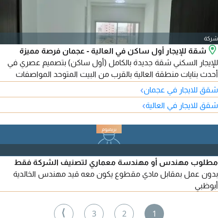
شركة
شقة للإيجار أول ساكن في العالية - عجمان فرصة مميزة
للإيجار السكني شقة جديدة بالكامل (أول ساكن) بتصميم عصري في
أحدث بنايات منطقة العالية بالقرب من البيت المتوحد المواصفات
غرفة نوم ماستر صالة منفصلة بباب خاص لخصوصية تامة 2 حمام
›
شقق للايجار في عجمان
بتشطيب راق مطبخ كبير جدا وتكييف مركزي المميزات اطلالة بانورامية
›
شقق للايجار في العالية
وتقسيمات ممتازة موقع حيوي قريب من جميع الخدمات والمرافق
مع مخرج سهل وسريع باتجاه الشارقة ودبي الإيجار
مطلوب مهندس أو مهندسة معماري لتصنيف الشركة فقط
بدون عمل بمقابل مادي مقطوع يكون معه قيد مهندس الخالدية
أبوظبي
⟩
3
2
1