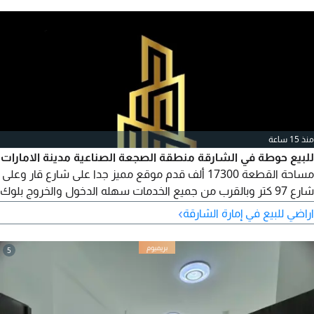
صناعي) المميزات أرض محوطة جاهزة على شارع رئيسي مباشر
مناسبة للاستثمار الصناعي والتخزين
منذ 15 ساعة
للبيع حوطة في الشارقة منطقة الصجعة الصناعية مدينة الامارات
مساحة القطعة 17300 ألف قدم موقع مميز جدا على شارع قار وعلى
شارع 97 كتر وبالقرب من جميع الخدمات سهله الدخول والخروج بلوك
7 حوطة مسواره في كهرباء ومكتب وحمام ومطبخ وغرفة مطلوب
›
اراضي للبيع في إمارة الشارقة
4600000 درهم مع امكانية التملك الأخوة العرب الوافدين وغير العرب
الأجانب 99 سنة استشاري عقارات
5