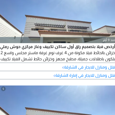
منذ 9 أيام
أرخص فيلا بتصميم راق أول ساكن تكييف وغاز مركزي حوش رملي
خزائن بالحائط فيلا مكونة من 4 غرف نوم غرفة ماستر مجلس واسع 2
بلكون باطلالات جميلة، مطبخ مجهز وخزائن حائط تشمل الفيلا تكييف
مركزي غرفة غسيل وموقف مغطى للسيارات موقع هادئ وراقي
›
فلل ومنازل للايجار في الشارقة
قريب من الطرق الرئيسية والمرافق الأساسية مثل المدارس
›
فلل ومنازل للايجار في إمارة الشارقة
والمستشفيات الصيانة مجانية طوال فترة الإيجار مع تشطيبات
البراشي
5