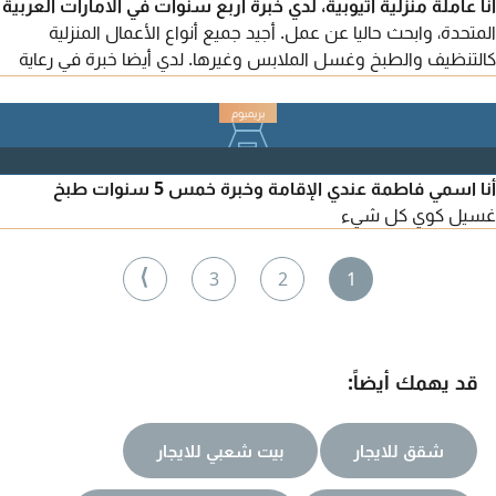
أنا عاملة منزلية أثيوبية، لدي خبرة أربع سنوات في الامارات العربية
المتحدة، وابحث حاليا عن عمل. أجيد جميع أنواع الأعمال المنزلية
كالتنظيف والطبخ وغسل الملابس وغيرها. لدي أيضا خبرة في رعاية
الاطفال والتعامل معهم، وأتحدث لغة أجنبية. اذا كنتم بحاجة الى عاملة
منزلية أو مربية، يرجى التواصل معي عبر المعلومات المذكورة ادناه
أنا اسمي فاطمة عندي الإقامة وخبرة خمس 5 سنوات طبخ
غسيل كوي كل شيء
⟩
3
2
1
قد يهمك أيضاً:
شقق للايجار
بيت شعبي للايجار