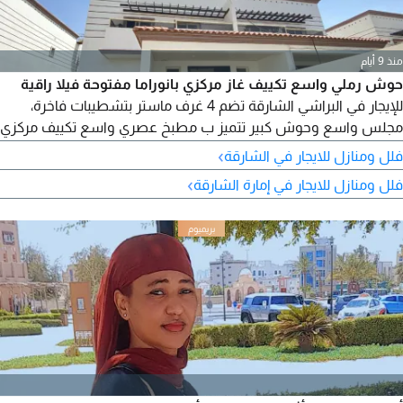
منذ 9 أيام
حوش رملي واسع تكييف غاز مركزي بانوراما مفتوحة فيلا راقية
للإيجار في البراشي الشارقة تضم 4 غرف ماستر بتشطيبات فاخرة،
مجلس واسع وحوش كبير تتميز ب مطبخ عصري واسع تكييف مركزي
وموقف مغطى الموقع استراتيجي بالقرب من الطرق الرئيسية،
›
فلل ومنازل للايجار في الشارقة
المدارس، والمرافق التجارية، مع صيانة مجانية طوال فترة الإيجار. اتصل
›
فلل ومنازل للايجار في إمارة الشارقة
الآن لحجز موعد والمعاينة فيلا راقي