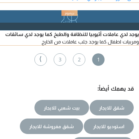
الانترنت جميع الفواتير الإيجار الشهري 2600 درهم التأمين 500 درهم
(مسترد عند الخروج) تواصل
يوجد لدي عاملات أثيوبيا للنظافة والطبخ كما يوجد لدي سائقات
ومربيات اطفال كما يوجد جلب عاملات من الخارج
⟩
3
2
1
قد يهمك أيضاً:
شقق للايجار
بيت شعبي للايجار
استوديو للايجار
شقق مفروشة للايجار