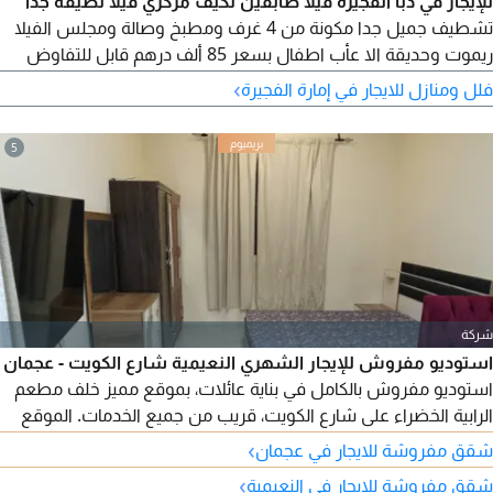
للإيجار في دبا الفجيرة فيلا طابقين تكيف مركزي فيلا نظيفة جدا
تشطيف جميل جدا مكونة من 4 غرف ومطبخ وصالة ومجلس الفيلا
ريموت وحديقة الا عأب اطفال بسعر 85 ألف درهم قابل للتفاوض
تمشي علي الجيش فيه ملكية
›
فلل ومنازل للايجار في إمارة الفجيرة
5
شركة
استوديو مفروش للإيجار الشهري النعيمية شارع الكويت - عجمان
استوديو مفروش بالكامل في بناية عائلات، بموقع مميز خلف مطعم
الرابية الخضراء على شارع الكويت، قريب من جميع الخدمات. الموقع
النعيمية شارع الكويت، خلف مطعم الرابية الخضراء، عجمان استوديو
›
شقق مفروشة للايجار في عجمان
مفروش بالكامل بناية مخصصة للعائلات يشمل الإيجار الكهرباء المياه
›
شقق مفروشة للايجار في النعيمية