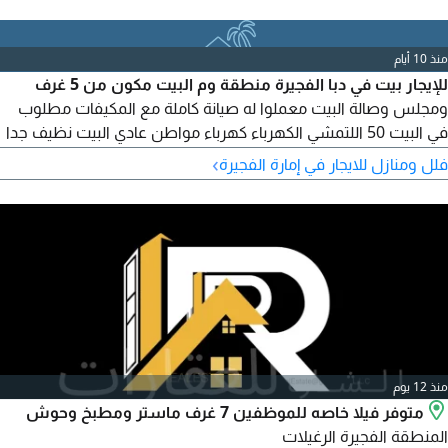
منذ 10 أيام
للإيجار بيت في دبا الفجيرة منطقة وم البيت مكون من 5 غرف
ومجلس وصالة البيت معملوا له صيانة كاملة مع المكيفات مطلوب
في البيت 50 اللتمشي الكهرباء كهرباء مواطن عادي البيت نظيف جدا
قابل لي التفاوض البسيط مساحة الأرض 30*25 متر مربع
›
فلل ومنازل للايجار في إمارة الفجيرة
منذ 12 يوم
متوفر فيلا خاصه للموظفين 7 غرف ماستر ومطبخ وحوش
المنطقة الفجيرة الرغيلات