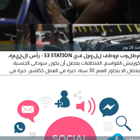
الحكومية (وليست شرطا) مكان العمل عجمان نظام العمل بالعمولة
(فرصة لتحقيق دخل مميز حسب الأداء)
منذ 28 يوم
مطلوب موظف للعمل في S3 STATION - رأس الخيمة،
كورنيش القواسم. المتطلبات يفضل أن يكون سوداني الجنسية.
يفضل الا يتجاوز العمر 30 سنة. خبرة في العمل ككاشير. خبرة في
غسيل السيارات وإدارة منطقة الغسيل. يحمل رخصة قيادة اماراتية
سارية. يتحلى بالمسؤولية والالتزام وحسن التعامل. للتواصل عبر
منذ 33 يوم