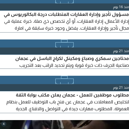
منذ 16 يوم
مسؤول تأجير وإدارة العقارات المتطلبات درجة البكالوريوس في
إدارة الأعمال، إدارة العقارات، أو أي تخصص ذي صلة. خبرة عملية في
مجال تأجير وإدارة العقارات. يفضل وجود خبرة سابقة في امارة
أبوظبي. اللغة العربية لغة الأم. اجادة اللغة الانجليزية تحدثا وكتابة.
معرفة جيدة بقوانين وأنظمة التأجير وإدارة العقارات في امارة أبوظبي.
مهارات ممتازة في التواصل، التفاوض، وخدمة العملاء. القدرة على
منذ 21 يوم
اعداد العقود ومتابعة اجراءات
محتاجين سمكري وصباغ ومكينكي لكراج الباسل في عجمان
صناعية الجرف ذات خبرة قوية ويتم تحديد الراتب بعد التجريب
منذ 21 يوم
مطلوب موظفين للعمل - عجمان يعلن مكتب بوابة الثقة
لتخليص المعاملات في عجمان عن فتح باب التوظيف للعمل بنظام
العمولة. المطلوب مهارات جيدة في التواصل والاقناع. الجدية
والالتزام في العمل. القدرة على استقطاب العملاء وبناء علاقات
جيدة. يفضل وجود خبرة في مجال تخليص المعاملات أو الخدمات
4