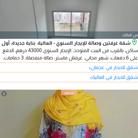
من المالك
شقة غرفتين وصالة للإيجار السنوي - العالية، بناية جديدة، أول
ساكن، بالقرب من البيت المتوحد. الإيجار السنوي 43000 درهم، الدفع
على 6 دفعات، شهر مجاني. غرفتان ماستر، صالة منفصلة، 3 حمامات،
مطبخ بمساحة كبيرة جداً، إطلالة بانورامية، تشطيبات حديثة
›
شقق للايجار في عجمان
وتقسيمات مميزة، تكييف وتبريد مركزي. موقع حيوي قريب من جميع
›
شقق للايجار في العالية
الخدمات، سهولة الوصول إلى الشارقة ودبي وطريق الشيخ محمد بن
زايد. التأمين شيك. للتواصل.
2