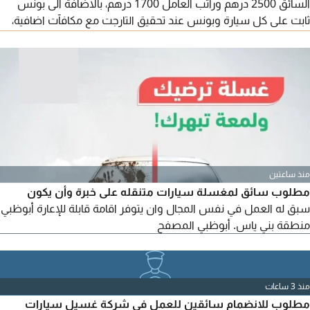
السائق 2500 درهم وراتب العامل 1700 درهم، بالاضافة الى بونس
ثابت على كل سيارة وبونس عند تحقيق التارجت مع مكافآت اضافية،
الأوراق المطلوبة صورة الجواز وصورة الهوية، السكن على الشركة،
للمعلومات الاضافية يرجى التواصل عبر واتساب على الرقم
منذ ساعتين
مطلوب سائق لمغسلة سيارات متنقله على خبرة وأن يكون
سبق له العمل في نفس المجال وان يتوفر اقامة قابلة للإعارة أبوظبي
منطقة بني ياس. أبوظبي المصفح
منذ 3 ساعات
مطلوب للانضمام سائقين للعمل في شركة غسيل سيارات