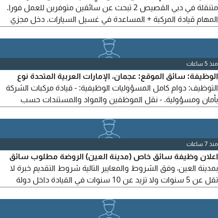
متنقلة في دبي القصيص 2 تبحث عن سائقين متوفرين للعمل فورا.
المهام قيادة المركبة + المساعدة في غسيل السيارات. دخل مجزي
يعتمد على عدد الطلبات. السكن متوفر عملاء متوفرين على مدار
اليوم. يشترط رخصة اماراتية + إقامة سارية للتقديم أرسل سيرتك
الذاتية
منذ 5 ساعات
الوظيفة: سائق الموقع: عجمان، الإمارات العربية المتحدة نوع
التوظيف: دوام كامل المسؤوليات الوظيفية: - قيادة مركبات الشركة
بأمان ومسؤولية. - نقل الموظفين والمواد والمستندات حسب
الحاجة. - استلام وتوصيل المواد من الموردين ومواقع المشاريع. -
الحفاظ على المركبة نظيفة وفي حالة جيدة. - فحص الحالة الأساسية
للمركبة والإبلاغ عن أي مشكلات. - الالتزام بقواعد المرور في الإمارات
منذ 7 ساعات
وإجراءات السلامة الخاصة بالشركة.
اعلان وظيفة سائق خاص (مدينة العين) الروضة مطلوب سائق
بمدينة العين، وفق الشروط والمعايير التالية شروط التقديم خبرة لا
تقل عن 5 سنوات ولا تزيد عن 10 سنوات في القيادة داخل دولة
الامارات العربية المتحدة. يجب أن يكون لديه إقامة سارية ورخصة قيادة
سارية وقابلة للنقل. الاستعداد للمباشرة في العمل فورا. دراية بطرق
مدينة العين والمناطق المجاورة. الراتب من 2000 الى 2500