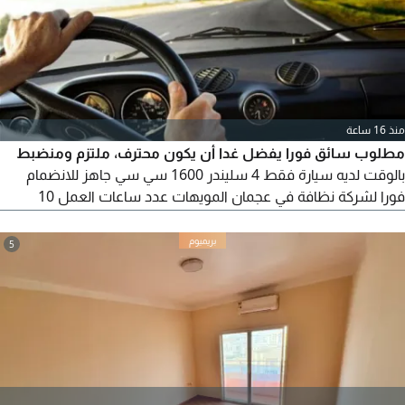
منذ 16 ساعة
مطلوب سائق فورا يفضل غدا أن يكون محترف، ملتزم ومنضبط
بالوقت لديه سيارة فقط 4 سليندر 1600 سي سي جاهز للانضمام
فورا لشركة نظافة في عجمان المويهات عدد ساعات العمل 10
ساعات. 6 أيام عمل بالأسبوع، الراتب 3300 شامل السيارة كما توفر
الشركة تغير زيت + بترول للجادين فقط المويهات التواصل
5