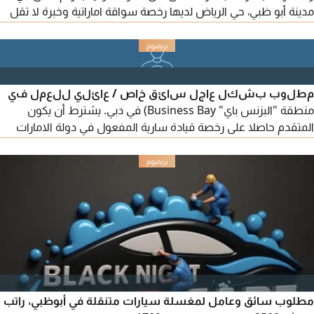
مدينة أبو ظبي، حي الرياض لديها رخصة سواقة اماراتية وخبرة لا تقل
عن 5 سنوات داخل الدولة. ترسل صورة هذا الاعلان والسيرة الذاتية
وصورة رخصة
مطلوب بشكل عاجل سائق خاص / عائلي للعمل في
منطقة "البزنس باي" Business Bay) في دبي. يشترط أن يكون
المتقدم حاصلا على رخصة قيادة سارية المفعول في دولة الامارات
وأن يكون متواجدا حاليا داخل الدولة. يتراوح الراتب بين 3500 و4500
درهم اماراتي، ويشمل ذلك توفير التأشيرة والتأمين الطبي والإجازة
السنوية من قبل الشركة. الوظيفة متاحة لجميع الجنسيات يرجى
إرسال السيرة الذاتية وصورة عن رخصة القيادة للتقديم. يفضل من
مطلوب سائق وعامل لمغسلة سيارات متنقلة في أبوظبي، راتب