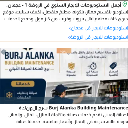
أجمل الاستوديوهات للإيجار السنوي في الروضة 1 - عجمان.
استوديو بتقسيم ممتاز، بلكونه، مطبخ منفصل، تكييف سبليت، موقع
حيوي خلف مطعم ليالي بيروت وقريب من كنز مول وجميع الخدمات،
وسهل الوصول لجميع المناطق. الإيجار 20000 درهم على 4 دفعات.
›
استوديوهات للايجار في عجمان
للاتصال
›
استوديوهات للايجار في الروضة
5
Burj Alanka Building Maintenance برج العنكة
لصيانة المباني نقدم خدمات صيانة متكاملة للمنازل، الفلل، والمباني
بجودة عالية، سرعة في الانجاز، وأسعار منافسة. خدماتنا صيانة