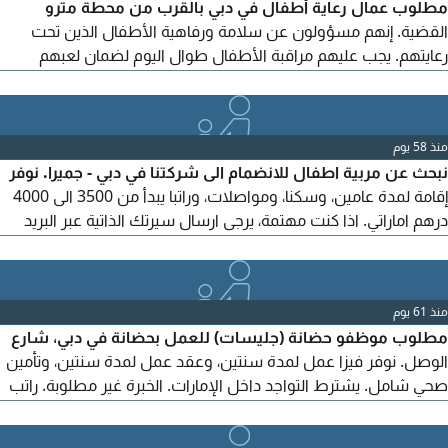
مطلوب عمال رعاية أطفال في دبي بالقرب من محطة مترو
القضية. إنهم مسؤولون عن سلامة ورفاهية الأطفال الذين تحت
رعايتهم. يجب عليهم مراقبة الأطفال طوال اليوم لضمان لعبهم
وتفاعلهم مع بعضهم البعض بطريقة آمنة ومناسبة. تشمل بعض
واجباتهم النموذجية: ضمان نظافة الأطفال، تغيير الحفاضات عند
الضرورة، وتنظيف مناطق اللعب التفاعلية طوال اليوم.
منذ 58 يوم
نبحث عن مربية اطفال للانضمام الى شركتنا في دبي - جميرا. نوفر
إقامة لمدة عامين، وسكنا، ومواصلات، وراتبا يبدأ من 3500 الى 4000
درهم اماراتي. اذا كنت مهتمة، يرجى ارسال سيرتك الذاتية عبر البريد
الألكتروني
منذ 61 يوم
مطلوب موظفو حضانة (جليسات) للعمل بحضانة في دبي، شارع
الوصل. نوفر فيزا عمل لمدة سنتين، وعقد عمل لمدة سنتين، وتأمين
صحي شامل. يشترط التواجد داخل الإمارات. الخبرة غير مطلوبة. راتب
تنافسي يبدأ من 4000 إلى 4500 درهم إماراتي. التقديم متاح لجميع
الجنسيات، ذكور وإناث. أرسل السيرة الذاتية وأي وثيقة مرفقة بها عبر