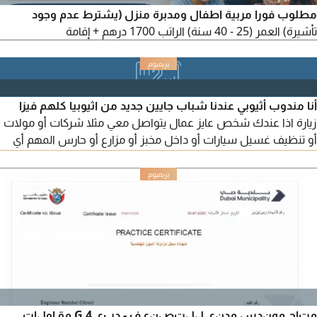
مطلوب فورا مربية اطفال ومدبرة منزل (يشترط عدم وجود
تأشيرة) العمر (25 - 40 سنة) الراتب 1700 درهم + إقامة
أنا مندوب أثيوبي عندنا شباب جايين جديد من اثيوبيا كلهم فيزا
زيارة اذا عندك شخص عايز عمال يتواصل معي مثلا شركات أو مولات
أو تنظيف غسيل سيارات أو داخل مخبز أو مزارع أو حارس المهم أي
وظيفة تناسبهم
متاح مهندس مدني للتصنيف - دبي G 4 مقاولات