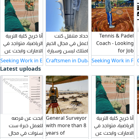
Tennis & Padel
حداد متنقل كنت
أنا خريج كلية التربية
Coach - Looking
اعمل في مجال الخيم
الرياضية، متواجد في
for Job
امتلك ليسن وسيارة
الامارات وابحث عن
Opportunity مدرب
على استعداد للعمل
فرصة عمل. اعمل
Seeking Work in Education and Teaching in Dubai Emirate
Craftsmen in Dubai Emirate
Seeking Work in Fit
تنس وبادل محترف
مع مهندسين أو
ك مدرس تربية بدنية
Latest uploads
ابحث عن فرصة
ورش داخلي أو
بالمدارس، وكذلك
عمل في نادي أو
خارجي جميع أنحاء
مدرب تنس محترف
أكاديمية رياضية داخل
الدولة
في النوادي أو
الامارات. خبرة في
الأكاديميات أو
تدريب وتطوير
التدريب الخاص. لدي
اللاعبين Tennis
خبرة عملية في
Coach Padel
التدريس والتدريب
أنا خريج كلية التربية
General Surveyor
ابحث عن فرصه
Coach تدريب أفراد
الرياضي. قدرة على
الرياضية، متواجد في
with more than 8
للعمل خبرة ست
ومجموعات تدريب
التعامل مع مختلف
الامارات وابحث عن
years of
سنوات في مجال