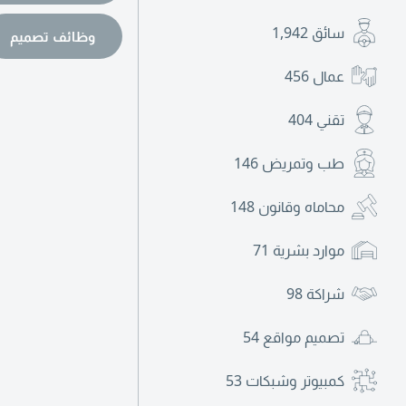
سائق
1,942
وظائف تصميم
عمال
456
تقني
404
طب وتمريض
146
محاماه وقانون
148
موارد بشرية
71
شراكة
98
تصميم مواقع
54
كمبيوتر وشبكات
53