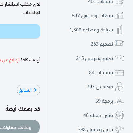
حسابات
461
لدى مكتب استشارات ه
الواتساب
مبيعات وتسويق
847
سياحة ومطاعم
1,308
تصميم
263
تعليم وتدريس
215
أي مشكلة؟
الإبلاغ عن ه
متفرقات
84
مهندس
793
السابق
برمجة
59
قد يهمك أيضاً:
فنون جميلة
48
وظائف مقاولات
تزيين وتجميل
388