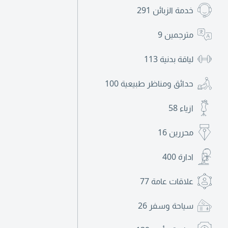
خدمة الزبائن
291
مترجمين
9
لياقة بدنية
113
حدائق ومناظر طبيعية
100
ازياء
58
محررين
16
ادارة
400
علاقات عامة
77
سياحة وسفر
26