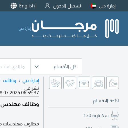
إمارة دبي
تسجيل الدخول
English
إمارة دبي
كل الأقسام
إمارة دبي
وظائف
نشر في
8.07.2026 06:59:37
لائحة الاقسام
وظائف مهندس في 
سكرتارية
130
مطلوب مهندسات معما