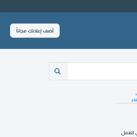
أضف إعلانك مجاناً
قاء
 للعمل