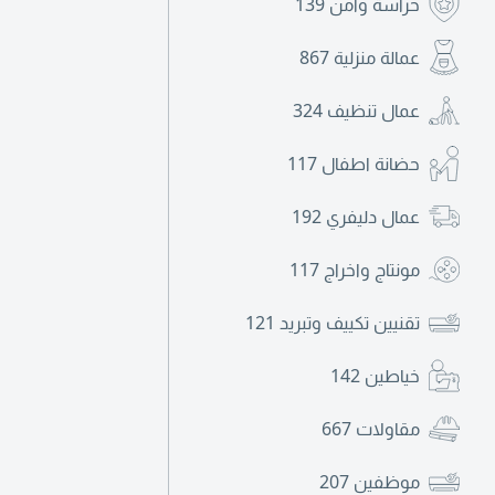
حراسة وأمن
139
عمالة منزلية
867
عمال تنظيف
324
حضانة اطفال
117
عمال دليفري
192
مونتاج واخراج
117
تقنيين تكييف وتبريد
121
خياطين
142
مقاولات
667
موظفين
207