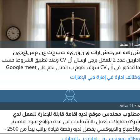
منذ 11 ساعة
شركة استشارات قانونية تبحث عن مساعدين
اداريين عدد 2 للعمل يرجى ارسال أل CV وعند تطبيق الشروط حسب
ما مذكور في أل CV سوف نقوم ب اتصال بكم على Google meet
لنجري مقابلة أولية. المهارات المطلوبة معرفة استعمال أدوات أل
وظائف ادارة في إمارة دبي الإمارات
word excel معرفة في نظام أل crm معرفة ترتيب امور اداريه تنفيذ
المهام المطلوبة منه. الخبرة لا تقل عن سنتين في المجال الاداري
منذ 11 ساعة
مطلوب مهندس موقع لديه اقامة قابلة للإعارة للعمل لدي
شركة مقاولات تعمل بالتشطيبات في عدة مواقع لبنود البلاستر
والأصباغ والايبوكسي يفضل لديه رخصة قيادة براتب يبدأ من 2500 -
3000 درهم مع توفير سكن
وظائف مهندس في إمارة دبي الإمارات