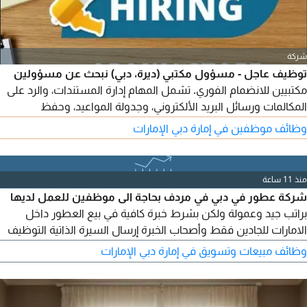
شركة
توظيف عاجل - مسؤول مكتبي (ديرة، دبي) نبحث عن مسؤولين
مكتبيين للانضمام الفوري. تشمل المهام إدارة المستندات، والرد على
المكالمات ورسائل البريد الألكتروني، وجدولة المواعيد، وحفظ
السجلات، ودعم العمليات المكتبية اليومية. الراتب 2000 - 2500 درهم
وظائف موظفين في إمارة دبي الإمارات
اماراتي، مع توفير التأشيرة والسكن والمواصلات. ساعات العمل 8
ساعات + ساعة راحة، مع يوم إجازة واحد في الأسبوع
منذ 11 ساعة
شركة عطور في دبي في مردف بحاجة الى موظفين للعمل لديها
براتب جيد وعمولة ولكن بشرط خبرة كافية في بيع العطور داخل
الامارات للجادين فقط وأصحاب الخبرة إرسال السيرة الذاتية التوظيف
فوري
وظائف مبيعات وتسويق في إمارة دبي الإمارات