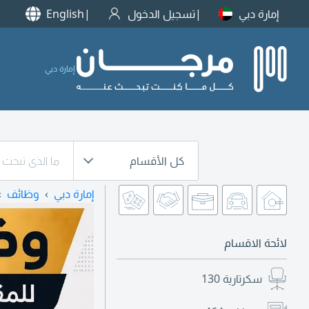
إمارة دبي
تسجيل الدخول
English
إمارة دبي
كل الأقسام
إمارة دبي
وظائف
لائحة الاقسام
سكرتارية
130