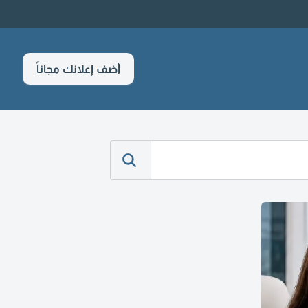
أضف إعلانك مجاناً