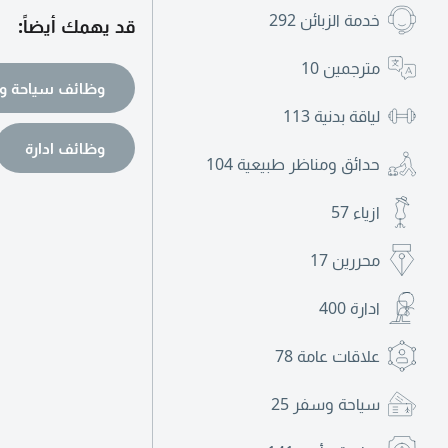
خدمة الزبائن
292
قد يهمك أيضاً:
مترجمين
10
وظائف سياحة و
لياقة بدنية
113
وظائف ادارة
حدائق ومناظر طبيعية
104
ازياء
57
محررين
17
ادارة
400
علاقات عامة
78
سياحة وسفر
25