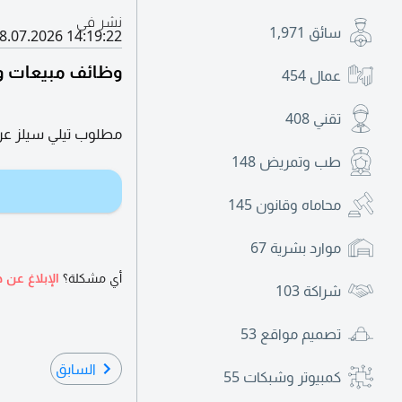
نشر في
سائق
1,971
8.07.2026 14:19:22
وظائف مبيعات وت
عمال
454
تقني
408
مطلوب تيلي سيلز عربي
طب وتمريض
148
محاماه وقانون
145
موارد بشرية
67
أي مشكلة؟
الإبلاغ عن ه
شراكة
103
تصميم مواقع
53
السابق
كمبيوتر وشبكات
55