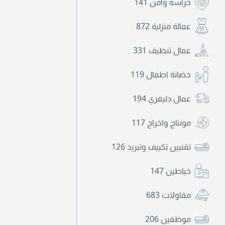
حراسة وأمن
141
عمالة منزلية
872
عمال تنظيف
331
حضانة اطفال
119
عمال دليفري
194
مونتاج واخراج
117
تقنيين تكييف وتبريد
126
خياطين
147
مقاولات
683
موظفين
206