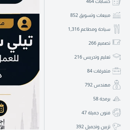
حسابات
464
مبيعات وتسويق
852
سياحة ومطاعم
1,316
تصميم
266
تعليم وتدريس
216
متفرقات
84
مهندس
792
برمجة
58
فنون جميلة
47
تزيين وتجميل
392