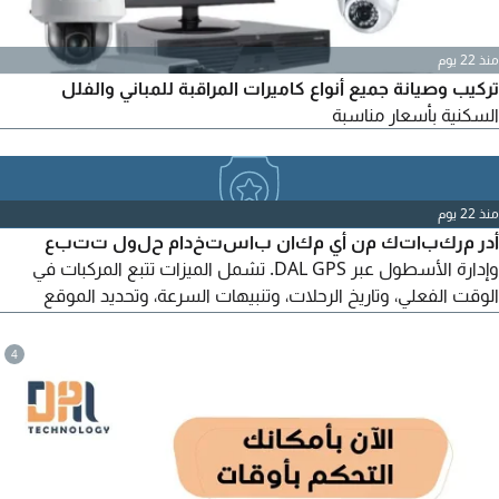
منذ 22 يوم
تركيب وصيانة جميع أنواع كاميرات المراقبة للمباني والفلل
السكنية بأسعار مناسبة
منذ 22 يوم
أدر مركباتك من أي مكان باستخدام حلول تتبع
وإدارة الأسطول عبر DAL GPS. تشمل الميزات تتبع المركبات في
الوقت الفعلي، وتاريخ الرحلات، وتنبيهات السرعة، وتحديد الموقع
الجغرافي، ومراقبة السائقين، وتقارير الأسطول، ومراقبة الصيانة،
والتحكم عن بعد في المحرك حيثما كان ذلك مناسبا. مناسب لمكاتب
4
تأجير السيارات، وشركات التوصيل، ومزودي الخدمات اللوجستية،
وشركات النقل، والأساطيل التجارية