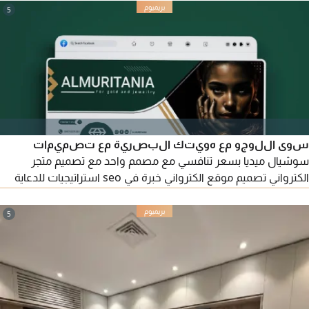
للطوارئ. يتميز بعمر بطارية طويل جداً، وتصميم متين، ولمسة نهائية
5
أنيقة، مثالي للمنازل والشقق والمكاتب. تشمل الميزات فتح القفل
الفوري ببصمة الإصبع ولوحة المفاتيح المضيئة.
سوى اللوجو مع هويتك البصرية مع تصميمات
سوشيال ميديا بسعر تنافسي مع مصمم واحد مع تصميم متجر
الكترواني تصميم موقع الكترواني خبرة في seo استراتيجيات للدعاية
والاعلان بسعر في متناول الجميع ابداء معنا وحقق نمو كامل
لمشاريعك
5