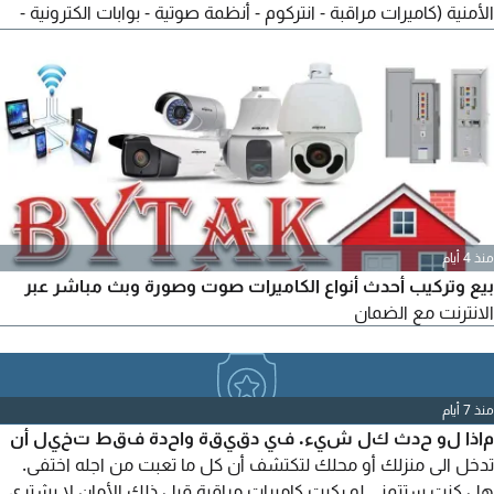
الأمنية (كاميرات مراقبة - انتركوم - أنظمة صوتية - بوابات الكترونية -
أنظمة حضور وانصراف - دش ستلايت - سنترالات داخلية) لتجهيز فيلا
ومكاتب ومطاعم وكوفي شوب وبنايات وجميع الهيئات الحكومية
نسعى لكسب وارضاء عملائنا الكرام اذا لديك أي استفسار لا تتردد
بالاتصال بنا علي مدار 24 ساعة
منذ 4 أيام
بيع وتركيب أحدث أنواع الكاميرات صوت وصورة وبث مباشر عبر
الانترنت مع الضمان
منذ 7 أيام
ماذا لو حدث كل شيء. في دقيقة واحدة فقط تخيل أن
تدخل الى منزلك أو محلك لتكتشف أن كل ما تعبت من اجله اختفى.
هل كنت ستتمني لو ركبت كاميرات مراقبة قبل ذلك الأمان لا يشتري