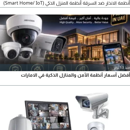
أنظمة الانذار ضد السرقة أنظمة المنزل الذكي (Smart Home/ IoT)
أنظمة SMATV وIPTV تمديد الشبكات (Cat6 / Cat7/ Fiber) تركيب
وصيانة بوابات المواقف (Gate Barrier) اعداد الشبكات ل NVR /
DVR تطوير الأنظمة وحلول الأعطال
منذ 13 يوم
أفضل أسعار أنظمة الأمن والمنازل الذكية في الامارات