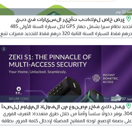
منذ 22 يوم
عرض خاص لمكاتب تأجير السيارات في دبي
تجديد نظام سيرا يشمل جهاز GPS لكل سيارة السنة الأولى 485
درهم فقط للسيارة السنة الثانية 320 درهم فقط للتجديد مميزات تتبع
مباشر على الخريطة - ايقاف المحرك عن بعد - تنبيه عند الخروج من
المنطقة المحددة اتصل الآن واحجز العرض المحدود
2
منذ 37 يوم
قفل ذكي فاخر مصنوع من الفولاذ المقاوم للصدأ
304، يوفر دخولاً سلساً وآمناً من خلال طرق متعددة: التعرف الفوري
على بصمة الإصبع، لوحة المفاتيح المضيئة لإدخال كلمة المرور، بطاقة
IC، تطبيق TT Lock للتحكم عبر الهاتف المحمول، والمفتاح الميكانيكي