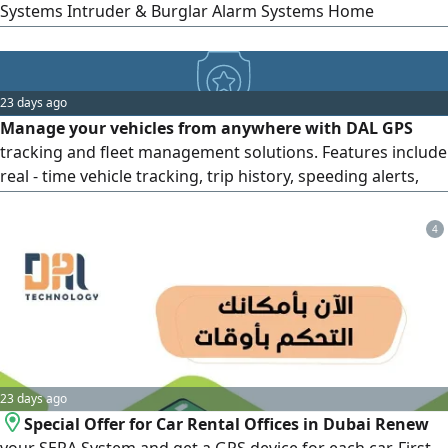
Systems Intruder & Burglar Alarm Systems Home
Automation (Smart Home/ IoT) SMATV & IPTV Systems
Structured Cabling (Cat6/ Cat7/ Fiber) Gate Barrier
Installation & Repair Network Setup for NVR/ DVR System
23 days ago
Upgrades & Troubleshooting
Manage your vehicles from anywhere with DAL GPS
tracking and fleet management solutions. Features include
real - time vehicle tracking, trip history, speeding alerts,
geofencing, driver monitoring, fleet reports, maintenance
monitoring, and remote engine control where applicable.
4
Suitable for car rental offices, delivery companies, logistics
providers, transportation businesses, and commercial
fleets
23 days ago
Special Offer for Car Rental Offices in Dubai Renew