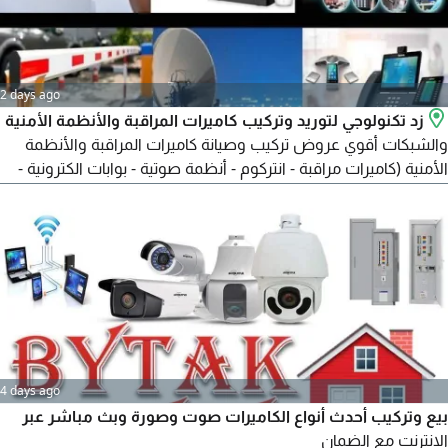
keypad.
2 days ago
زد تكنولوجي لتوريد وتركيب كاميرات المراقبة والأنظمة الأمنية
والشبكات أقوي عروض تركيب وصيانة كاميرات المراقبة والأنظمة
الأمنية (كاميرات مراقبة - انتركوم - أنظمة صوتية - بوابات الكترونية -
أنظمة حضور وانصراف - دش ستلايت - سنترالات داخلية) لتجهيز فيلا
ومكاتب ومطاعم وكوفي شوب وبنايات وجميع الهيئات الحكومية
نسعى لكسب وارضاء عملائنا الكرام اذا لديك أي استفسار لا تتردد
بالاتصال بنا علي مدار 24 ساعة
4 days ago
بيع وتركيب أحدث أنواع الكاميرات صوت وصورة وبث مباشر عبر
الانترنت مع الضمان