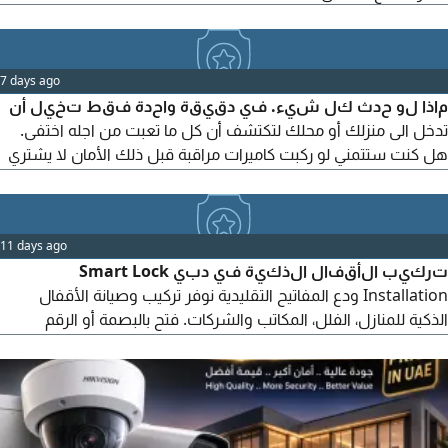
7 days ago
ماذا لو حدث كل شيء. في دقيقة واحدة فقط تخيل أن
تدخل الى منزلك أو محلك لتكتشف أن كل ما تعبت من اجله اختفى.
هل كنت ستتمني لو ركبت كاميرات مراقبة قبل ذلك الأمان لا يشتري
بعد وقوع المشكلة. بل قبلها. نحن لا نبيع كاميرات فقط. نحن نوفر
لك راحة البال، والحماية، والسيطرة الكاملة على ممتلكاتك أينما كنت.
كاميرات بدقة عالية جدا (4000 وFull HD) رؤية ليلية واضحة متابعة
11 days ago
مباشرة من هاتفك
تركيب الأقفال الذكية في دبي Smart Lock
Installation ودع المفاتيح التقليدية نوفر تركيب وصيانة الأقفال
الذكية للمنازل، الفلل، المكاتب والشركات. فتح بالبصمة أو الرقم
السري أو الهاتف أمان عالي وسهولة في الاستخدام تركيب احترافي
وخدمة سريعة نخدم جميع أنحاء دبي + 050 393 491 Akram Al Kam
Technical Service L C