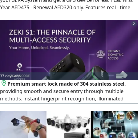
your SERA System and get a GPS device for each car. First
Year AED475 - Renewal AED320 only. Features real - time
tracking, remote engine shutdown, geofence alerts. call
now and grab this limited - time offer
2
37 days ago
Premium smart lock made of 304 stainless steel,
providing smooth and secure entry through multiple
methods: instant fingerprint recognition, illuminated
keypad for password entry, IC card, TT Lock app for mobile
control, and a mechanical key for emergencies. Features
5
an exceptionally long battery life, durable design, and
elegant finish, perfect for homes, apartments, and offices.
Includes instant fingerprint unlocking and illuminated