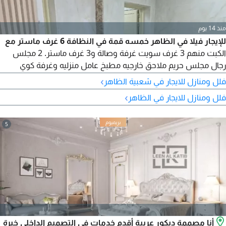
منذ 14 يوم
للإيجار فيلا في الظاهر خمسه قمة في النظافة 6 غرف ماستر مع
الكبت منهم 3 غرف سويت غرفة وصالة و3 غرف ماستر. 2 مجلس
رجال مجلس حريم ملاحق خارجيه مطبخ عامل منزليه وغرفة كوي
غسيل حوش مستقل عقد موثق للجادين يفضل وتس أز تعذر الرد
›
فلل ومنازل للايجار في شعبية الظاهر
›
فلل ومنازل للايجار في الظاهر
5
أنا مصممة ديكور عربية أقدم خدمات في التصميم الداخلي خبرة