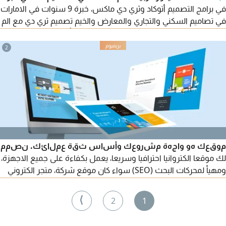
في برامج التصميم أتوكاد وثري دي ماكس، خبرة 9 سنوات في الامارات
في تصاميم السكني والتجاري والمعارض والخيم تصميم ثري دي مع الم
خطاطات التنفذيه وتوصيف المواد المستخدمة بأسعار تبدأ من 500
درهم للغراغ الواحد
2
موقعك هو واجهة مشروعك وأساس ثقة عملائك. نصمم
لك موقعا الكتروانيا احترافيا وسريعا، يعمل بكفاءة على جميع الاجهزة،
ومهيأ لمحركات البحث (SEO) سواء كان موقع شركة، متجر الكتروني
أو صفحة هبوط، ستحصل على تصميم يعكس قوة علامتك التجارية
ويحول الزوار الى عملاء
⟩
2
1