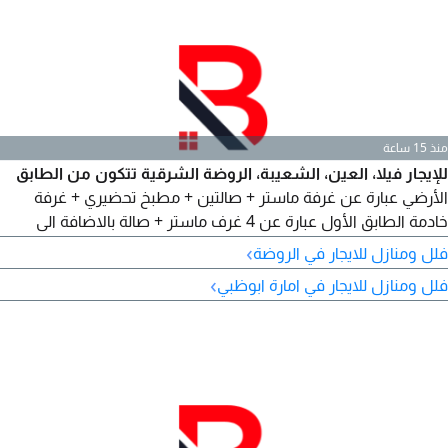
منذ 15 ساعة
للإيجار فيلا، العين، الشعيبة، الروضة الشرقية تتكون من الطابق
الأرضي عبارة عن غرفة ماستر + صالتين + مطبخ تحضيري + غرفة
خادمة الطابق الأول عبارة عن 4 غرف ماستر + صالة بالاضافة الى
مطبخ خارجي - غرفة غسيل - مخزن - غرفة حارس ويوجد مجلس
›
فلل ومنازل للايجار في الروضة
خارجي مع صالة طعام، حوش واسع الإيجار 150 ألف، عقد موثق -
›
فلل ومنازل للايجار في امارة ابوظبي
عمولة مكتب 5%