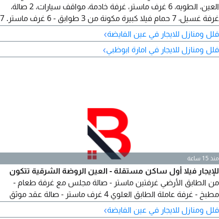
العين، الطويه، 6 غرف ماستر، غرفة خادمة، مواقف سيارات، 2 صالة،
غرفة غسيل، 7 حمام فيلا كبيرة مكونة من 3 طوابق - 6 غرف ماستر. 7
حمام. غرفة خادمة. غرفة غسيل. 2 مطابخ. بلكونه - 2 مجلس -
›
فلل ومنازل للايجار في عين الفايضة
مواقف سيارات - مكيفات هواء. تشطيب الترا سوبر ديلوكس. سعر
›
فلل ومنازل للايجار في امارة ابوظبي
الإيجار 150 ألف درهم سنويا. للاستفسار والمعاينة التواصل على الرقم
منذ 15 ساعة
للإيجار فيلا أول ساكن مستقلة - العين الروضة الشرقية تتكون
من الطابق الأرضي غرفتين ماستر - صالة مجلس مع غرفة طعام -
مطبخ - غرفة عاملة الطابق العلوي 4 غرف ماستر - صالة عقد موثق
الإيجار السنوي 160 ألف
›
فلل ومنازل للايجار في عين الفايضة