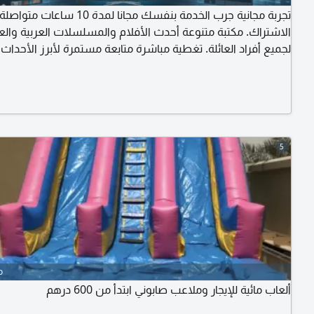
تجربة مجانية جرب الخدمة بنفسك مجانا لمدة 10 ساعا
الاشتراك. مكتبة متنوعة أحدث الأفلام والمسلسلات العربية والعا
لجميع أفراد العائلة. تغطية مباشرة متابعة مستمرة لأبرز الأحداث
والبطولات الرياضية في وقتها الحقيقي. دقة ووضوح تجربة عرض 
الجودة تعمل بكفاءة على مختلف الشاشات والاجهزة الذكية. سه
التصفح واجهة منظمة لتسهيل الوصول الى العروض المفضلة 
واحدة. انضم الى V
5
o
ألعاب مائية للإيجار وملاعب صابوني ابتدأ من 600 درهم