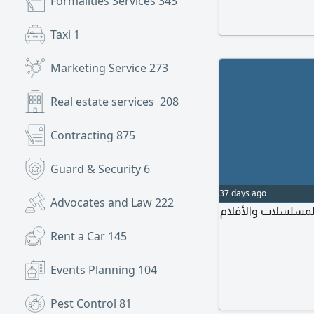
Formalities Services
343
Taxi
1
Marketing Service
273
Real estate services
208
Contracting
875
Guard & Security
6
37 days ago
Advocates and Law
222
لمسلسلات والأفلام
Rent a Car
145
Events Planning
104
Pest Control
81