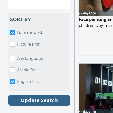
27 days ago
SORT BY
Face painting an
children'Day, mas
Date (newest)
Picture first
Any language
Arabic first
English first
Update Search
58 days ago