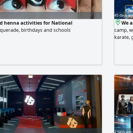
45 days ag
d henna activities for National
We a
querade, birthdays and schools
camp, wh
karate,
and colo
5
2 days ago