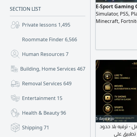
E-Sport Gaming C
SECTION LIST
Simulator, PS5, Pl
Minecraft, Fortni
Private lessons
1,495
games for casual
Electronic Games 
Roommate Finder
6,566
Human Resources
7
Building, Home Services
467
Removal Services
649
Entertainment
15
Health & Beauty
96
5 days ago
اشتراك بجميع القنوات التلفزيونية اشتراك IPTV لا حدود
Shipping
71
 تطبيق على