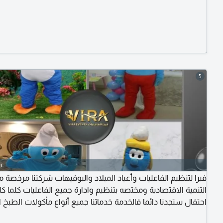
5
o
فيرا لتنظيم الفاعليات وأعياد الميلاد والبوفيهات شركتنا مرخصة م
التنمية الاقتصادية ومختصه بتنظيم وادارة جميع الفاعليات كلما ك
احتفال ستجدنا دائما فالخدمة خدماتنا جميع أنواع مأكولات الطبخ ا
فيشار. شعر البنات. بطاطا حلزونيه. بان كيك. كريب. ذرة حلوة. ناف