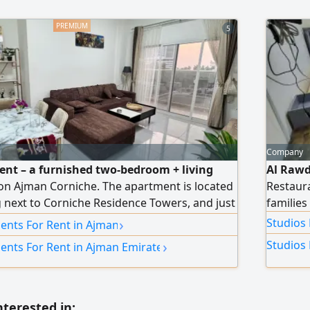
5
Company
ent – a furnished two-bedroom + living
Al Rawd
n Ajman Corniche. The apartment is located
Restaura
ng next to Corniche Residence Towers, and just
families
 from Ajman Corniche, with easy access to
›
Studios 
ents For Rent in Ajman
h. Apartment features: two spacious
›
Studios 
ents For Rent in Ajman Emirate
rtable living room with a balcony offering
athrooms, new and clean furnishings, and a
chen. The apartment is furnished with all
eady for immediate occupancy. Clean and
nterested in: