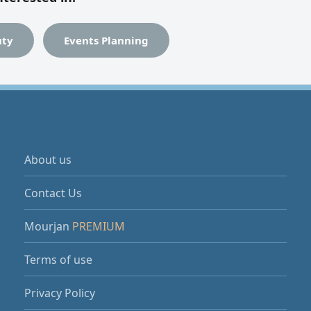
cation: Ajman Corniche, next to the towers.
uty
Events Planning
About us
Contact Us
Mourjan
PREMIUM
Terms of use
Privacy Policy