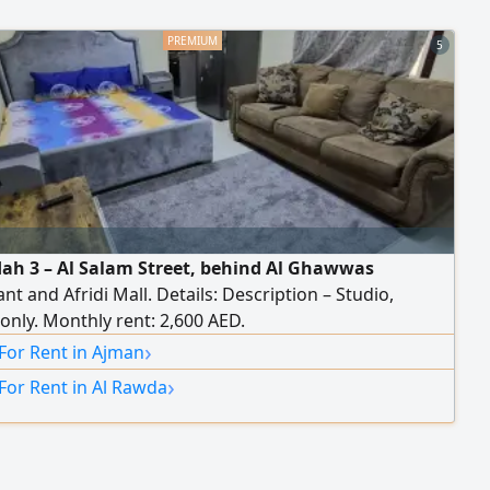
5
ah 3 – Al Salam Street, behind Al Ghawwas
nt and Afridi Mall. Details: Description – Studio,
 only. Monthly rent: 2,600 AED.
›
For Rent in Ajman
›
For Rent in Al Rawda