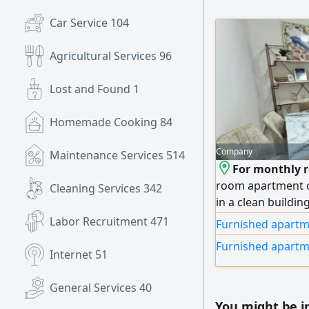
Car Service
104
Agricultural Services
96
Lost and Found
1
Homemade Cooking
84
Company
Maintenance Services
514
For monthly r
room apartment o
Cleaning Services
342
in a clean buildi
two minutes away
Labor Recruitment
471
Furnished apartm
Dubai and Sharja
Furnished apartm
bedrooms, a comfo
Internet
51
an open view, 3 b
fully equipped kit
General Services
40
necessities and r
You might be i