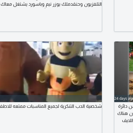
التلفزيون وحنقدملك يوزر نيم وباسورد يشتغل معاك  -
مستخدم واحد فقط شامل
البطولات والدوريات العالمية خيارات متعددة للغات الت
11000 قناة لايف قنوات مفتوحة
24 days ag
ن دائرة
شخصية الدب التنكرية لجميع المناسبات ممتعه للاطف
ان هناك
للايف
ورة