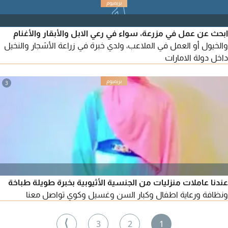
ومدارس الامارات الوطنية ومدارس أجيال والظفرة والنهضة وأدنوك
ومعاهد التكنولوجيا وتدريس الجامعات ومراجعة علي الهياكل وتوقع
الأسئلة الهامه في الامتحان
ابحث عن عمل في مزرعة، سواء في رعي الابل والأبقار والأغنام
والخيول أو العمل في الملاعب، ولدي خبرة في زراعة الأشجار والنخيل
داخل دولة الامارات
3
عندنا عاملات منزليات من الجنسية الأثيوبية بخبرة طويلة طباخة
ونظافة ورعاية اطفال وكبار السن وغسيل وكوي تواصل معنا
⟩
3
2
1