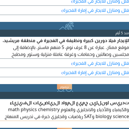
›
فلل ومنازل للايجار في الفجيرة
مظلة للسيارات. المكيفات موجودة. مطلوب 140 ألف درهم سنوياً.
›
فلل ومنازل للايجار في إمارة الفجيرة
منذ 5 أيام
للإيجار فيلا دورين كبيرة ونظيفة في الفجيرة في منطقة مريشيد،
موقع ممتاز. عبارة عن 8 غرف نوم، 5 منهم ماستر، بالإضافة إلى
مجلسين وصالتين وحمامات وغرفة عاملة منزلية وستور ومطبخ
وحوش كبير. المكيفات موجودة. مطلوب 140 ألف درهم سنوياً.
›
فلل ومنازل للايجار في الفجيرة
›
فلل ومنازل للايجار في إمارة الفجيرة
تدريس اونلاين جميع المواد الرياضيات الفيزياء
والكيمياء والأحياء والانجليزي والعلوم math physics chemistry
biology science وSAT رياضيات وانجليزي خبرة في تدريس المنهاج
الوزاري والنخبة والمنهاج الأمريكي والبريطاني ومدارس الشويفات