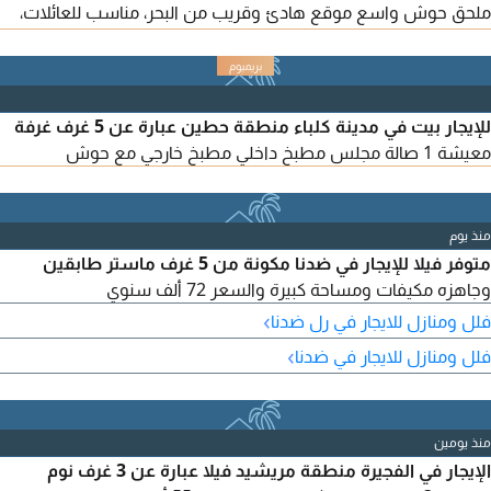
ملحق حوش واسع موقع هادئ وقريب من البحر، مناسب للعائلات،
مع مساحات واسعة وتشطيب جيد. للتواصل والاستفسار، يرجى
التواصل على الرقم
للإيجار بيت في مدينة كلباء منطقة حطين عبارة عن 5 غرف غرفة
معيشة 1 صالة مجلس مطبخ داخلي مطبخ خارجي مع حوش
منذ يوم
متوفر فيلا للإيجار في ضدنا مكونة من 5 غرف ماستر طابقين
وجاهزه مكيفات ومساحة كبيرة والسعر 72 ألف سنوي
›
فلل ومنازل للايجار في رل ضدنا
›
فلل ومنازل للايجار في ضدنا
منذ يومين
الإيجار في الفجيرة منطقة مريشيد فيلا عبارة عن 3 غرف نوم