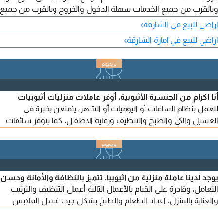
وبالقرب من جميع الخدمات سهلة الدخول والخروج وبالقرب من جميع
الخدمات ومقابل الحديقة العامة مطلوب 680 ألف درهم نهائي مع
›
اراضي للبيع في الشارقة
امكانية التملك الأخوة العرب الوافدين جاهز للبناء للتواصل
›
اراضي للبيع في إمارة الشارقة
والاستفسار عبدالرحمن استشاري
أنا اكرام من الجنسية الأثيوبية، أوفر عاملات منزليات أثيوبيات
للعمل بنظام الساعات أو اليوميات أو الشهر، يتمتعن بخبرة في
الغسيل والكي والطبخ والتنظيف ورعاية الاطفال. كما يتوفر سائقات
للعمل، بالاضافة الى امكانية توفير عاملات للعمل بنظام الكنترات.
جميع العاملات يتميزن بالالتزام والخبرة، والهدف هو تقديم خدمة
منزلية موثوقة تلبي احتياجات الأسر ويتوفر سائقة أو فر تايم
يوجد لدينا عاملة منزلية من اثيوبيا، تتميز بالنظافة والأمانة وحسن
التعامل، وقادرة على القيام بالأعمال التالية أعمال التنظيف والترتيب
والعناية بالمنزل. اعداد الطعام والطبخ بشكل جيد. غسل الملابس
وكيها وترتيبها. رعاية الاطفال والاهتمام بهم داخل المنزل. الالتزام