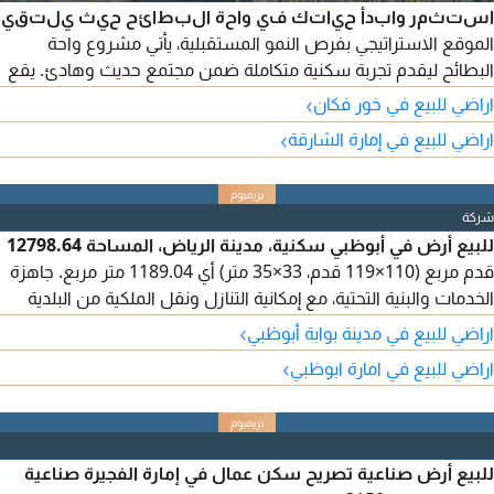
استثمر وابدأ حياتك في واحة البطائح حيث يلتقي
الموقع الاستراتيجي بفرص النمو المستقبلية، يأتي مشروع واحة
البطائح ليقدم تجربة سكنية متكاملة ضمن مجتمع حديث وهادئ. يقع
المشروع مباشرة على طريق الذيد (E88) وطريق خور فكان، ما يوفر
›
اراضي للبيع في خور فكان
اتصالا سريعا بأهم المحاور الحيوية، ضمن منطقة تشهد نموا عمرانيا
›
اراضي للبيع في إمارة الشارقة
متسارعا يعزز من قيمتها كواحدة من أبرز الوجهات الاستثمارية في
الشارقة. تفاصيل الأرض النوع تاون هاوس التصريح G 2 (أرضي
شركة
للبيع أرض في أبوظبي سكنية، مدينة الرياض، المساحة 12798.64
قدم مربع (110×119 قدم، 33×35 متر) أي 1189.04 متر مربع. جاهزة
الخدمات والبنية التحتية، مع إمكانية التنازل ونقل الملكية من البلدية
مباشرة. حوض 135، الأرض مساحتها كبيرة، وهي ثاني قطعة من
›
اراضي للبيع في مدينة بوابة أبوظبي
الزاوية. المطلوب 2 مليون و550 ألف درهم، قابلة للتفاوض. التنازل
›
اراضي للبيع في امارة ابوظبي
فقط للإماراتيين.
للبيع أرض صناعية تصريح سكن عمال في إمارة الفجيرة صناعية