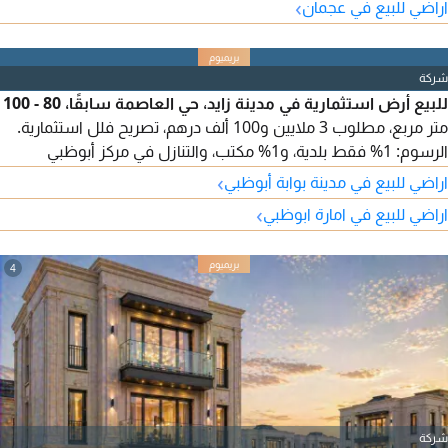
›
اراضي للبيع في عجمان
شركة
للبيع أرض استثمارية في مدينة زايد، حي العاصمة سابقًا، 80 - 100
متر مربع، مطلوب 3 ملايين و100 ألف درهم، تصريح فلل استثمارية.
الرسوم: 1% فقط بلدية، و1% مكتب، والتنازل في مركز أبوظبي
العقاري.
›
اراضي للبيع في مدينة بوابة أبوظبي
›
اراضي للبيع في امارة ابوظبي
4
شركة