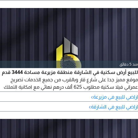
منذ 5 دقائق
للبيع أرض سكنية في الشارقة منطقة مزيرعة مساحة 3444 قدم
موقع مميز جدا على شارع قار وبالقرب من جميع الخدمات تصريح
عمراني فيلا سكنية مطلوب 625 ألف درهم نهائي مع امكانية التملك
الأخوة العرب الوافدين بنظام اقساط استشاري عقارات عبدالرحمن
›
اراضي للبيع في مزيرعة
›
اراضي للبيع في الشارقة