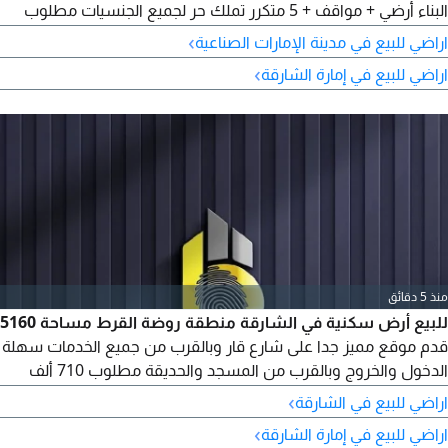
البناء أرضي + مواقف + 5 متكرر تملك حر لجميع الجنسيات مطلوب
قابل للتفاوض استشاري عقارات عبدالرحمن
›
اراضي للبيع في مدينة الإمارات الصناعية
›
اراضي للبيع في إمارة الشارقة
منذ 5 دقائق
للبيع أرض سكنية في الشارقة منطقة روضة القرط مساحة 5160
قدم موقع مميز جدا على شارع قار وبالقرب من جميع الخدمات سهلة
الدخول والخروج وبالقرب من المسجد والحديقة مطلوب 710 ألف
درهم نهائي مع امكانية التملك الأخوة العرب الوافدين بنظام كاش
›
اراضي للبيع في الشارقة
›
اراضي للبيع في إمارة الشارقة