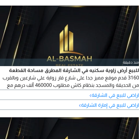
منذ دقيقة
للبيع أرض زاوية سكنيه في الشارقة المطرق مساحة القطعة
3160 قدم موقع مميز جدا على شارع قار زواية علي شارعين وبالقرب
من الحديقة والمسجد بنظام كاش مطلوب 460000 ألف درهم مع
امكانية تملك الأخوة العرب الوافدين
›
اراضي للبيع في الشارقة
›
اراضي للبيع في إمارة الشارقة