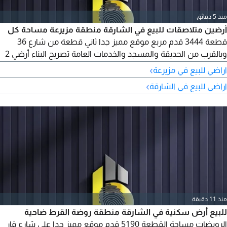
منذ 5 دقائق
أرضين متلاصقات للبيع في الشارقة منطقة مزيرعة مساحة كل
قطعة 3444 قدم مربع موقع مميز جدا ثاني قطعة من شارع 36
وبالقرب من الحديقة والمسجد والخدمات العامة تصريح البناء أرضي 2
طابق مطلوب للقطعة 700000 درهم قابل مع امكانية التملك الحر
›
اراضي للبيع في مزيرعة
للأخوة العرب بنظام اقساط
›
اراضي للبيع في الشارقة
منذ 11 دقيقة
للبيع أرض سكنية في الشارقة منطقة روضة القرط ضاحية
الرويضات مساحة القطعة 5190 قدم موقع مميز جدا على شارع قار