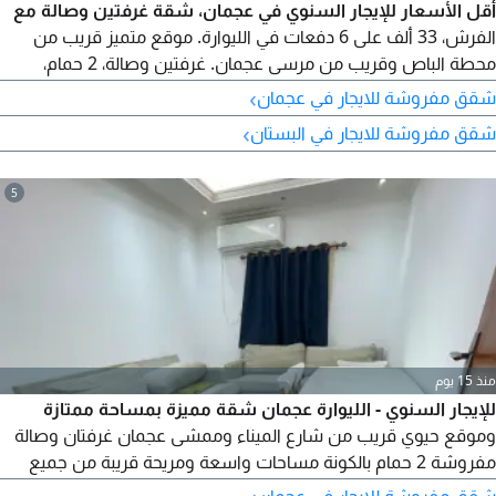
أقل الأسعار للإيجار السنوي في عجمان، شقة غرفتين وصالة مع
الفرش، 33 ألف على 6 دفعات في الليوارة. موقع متميز قريب من
محطة الباص وقريب من مرسى عجمان. غرفتين وصالة، 2 حمام،
مساحة كبيرة، بلكونة، إطلالة ممتازة. نظام التكييف والتبريد سبليت.
›
شقق مفروشة للايجار في عجمان
صيانة مجانية. موقع مميز وسهل المخرج للشارقة ودبي.
›
شقق مفروشة للايجار في البستان
5
منذ 15 يوم
للإيجار السنوي - الليوارة عجمان شقة مميزة بمساحة ممتازة
وموقع حيوي قريب من شارع الميناء وممشى عجمان غرفتان وصالة
مفروشة 2 حمام بالكونة مساحات واسعة ومريحة قريبة من جميع
الخدمات والمرافق الإيجار السنوي 33000 درهم (قابل للتفاوض)
›