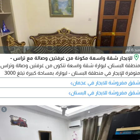
منذ 6 أيام
للإيجار شقة واسعة مكونة من غرفتين وصالة مع تراس -
منطقة البستان، ليوارة شقة واسعة تتكون من غرفتين وصالة وتراس
متوفرة للإيجار في منطقة البستان - ليوارة، بمساحة كبيرة تبلغ 3000
قدم مربع. الشقة مناسبة للعائلات التي تبحث عن سكن مريح وراقي
›
شقق مفروشة للايجار في عجمان
وفي موقع قريب من جميع الخدمات الأساسية. تتميز الشقة بتوزيع
›
شقق مفروشة للايجار في البستان
ممتاز للمساحات، حيث تضم غرف نوم واسعة، وصالة كبيرة مناسبة
للاستخدام العائلي، بالاضافة الى تراس يوفر مساحة
5