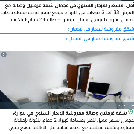
أقل الأسعار للإيجار السنوي في عجمان شقة غرفتين وصالة مع
الفرش 33 ألف 6 دفعات في الليوارة موقع متميز قريب محطة باصات
عجمان وقريب لمرسى عجمان غرفتين + صالة + 2 حمام + بلكونه
مساحة كبيرة اطلالة ممتازة نظام التكيف والتبريد سبليت صيانة مجانا
›
شقق مفروشة للايجار في عجمان
موقع مميز وسهل المخرج للشارقه ودبي
›
شقق مفروشة للايجار في البستان
5
منذ 21 يوم
شقة غرفتين وصالة مفروشة للإيجار السنوي في ليوارة،
عجمان بسعر مميز. تتميز بمساحة كبيرة، 2 حمام، بلكونة بإطلالة
ممتازة، وتكييف سبليت، مع صيانة مجانية على المالك. موقع حيوي