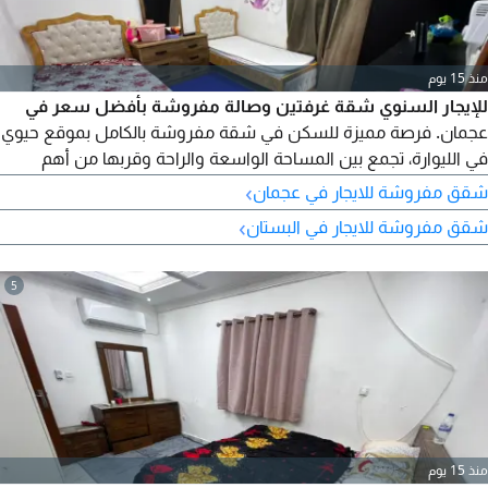
منذ 15 يوم
للإيجار السنوي شقة غرفتين وصالة مفروشة بأفضل سعر في
عجمان. فرصة مميزة للسكن في شقة مفروشة بالكامل بموقع حيوي
في الليوارة، تجمع بين المساحة الواسعة والراحة وقربها من أهم
الخدمات. الموقع الليوارة - عجمان، بالقرب من محطة الباص ومرسى
›
شقق مفروشة للايجار في عجمان
عجمان. مواصفات الشقة غرفتان وصالة مفروشة - 2 حمام بلكونه
›
شقق مفروشة للايجار في البستان
باطلالة رائعة مساحة كبيرة وتقسيمات ممتازة تكييف سبليت صيانة
مجانية مميزات الموقع موقع مميز قريب من جميع الخدمات
5
منذ 15 يوم