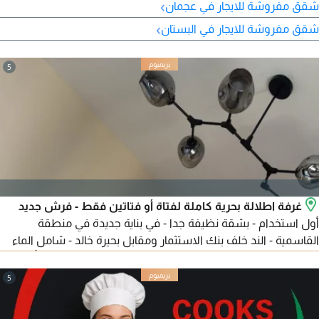
قريب من محطة الباص ومرسى عجمان، وسهولة الوصول إلى
›
شقق مفروشة للايجار في عجمان
الشارقة ودبي. الإيجار السنوي 33 ألف درهم على 6 دفعات.
›
شقق مفروشة للايجار في البستان
5
غرفة اطلالة بحرية كاملة لفتاة أو فتاتين فقط - فرش جديد
أول استخدام - بشقة نظيفة جدا - في بناية جديدة في منطقة
القاسمية - الند خلف بنك الاستثمار ومقابل بحيرة خالد - شامل الماء
والكهرباء - انترنت سريع مع حمام خاص - الإيجار 2200 درهم، تأمين
200 درهم - للتواصل
5