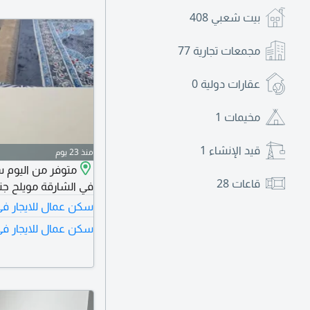
بيت شعبي
408
مجمعات تجارية
77
عقارات دولية
0
مخيمات
1
قيد الإنشاء
1
منذ 23 يوم
متوفر من اليوم س
قاعات
28
في الشارقة مويلح جنب محطة
سكن عمال للايجار في
سكن عمال للايجار في 