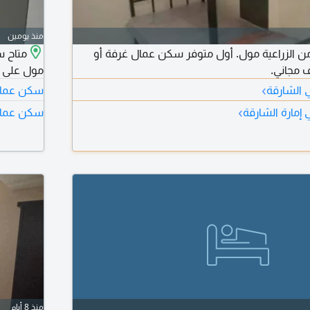
منذ يومين
 من الزراعية مول. أول متوفر سكن عمال غرفة أو
متاح س
 مجاني.
مول على 
›
 الشارقة
سكن عمال 
›
إمارة الشارقة
سكن عمال 
منذ 8 أيام