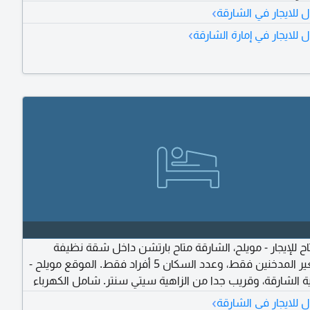
›
للايجار في الشارقة
›
للايجار في إمارة الشارقة
ح للإيجار - مويلح، الشارقة متاح بارتشن داخل شقة نظيفة
وهادئة، لغير المدخنين فقط، وعدد السكان 5 أفراد فقط. الموقع مويلح -
ة الشارقة، وقريب جدا من الزاهية سيتي سنتر. شامل الكهرباء
لغاز للتواصل والاستفسار
›
للايجار في الشارقة