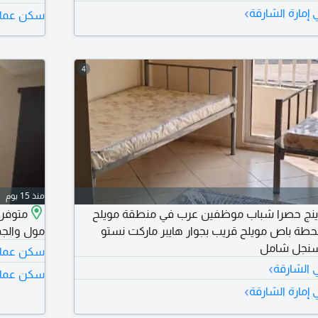
›
إمارة الشارقة
سكن عمال 
4
منذ 15 يوم
نج حصرا شباب موظفين عرب في منطقة مويلح
متوفر 
حطة باص مويلح قريب بجوار هايبر ماركت نستو
مول والجم
وسنجل شامل
سكن عمال 
›
 الشارقة
سكن عمال 
›
إمارة الشارقة