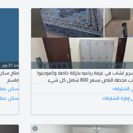
منذ 37 يوم
رير لشاب في غرفة رباعيه بخزانة خاصة وكمودينوا
متاح سكن 
 الباص بسعر 800 شامل كل شيء
ماستر
›
 الشارقة
سكن عمال 
›
إمارة الشارقة
سكن عمال 
2