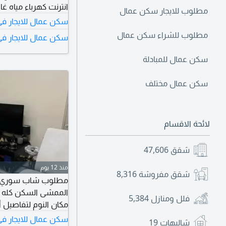
انترنت كهرباء مياه غاز
مطلوب للايجار سكن عمال
سكن عمال للايجار في
مطلوب للشراء سكن عمال
سكن عمال للايجار في 
سكن عمال للمبادلة
سكن عمال مختلف
لائحة الاقسام
شقق
47,606
منذ 12 يوم
شقق مفروشة
8,316
مطلوب شاب سوري للم
الممشى السكن كله 
فلل ومنازل
5,384
مكان النوم لتفاصيل 
سكن عمال للايجار في
شاليهات
19