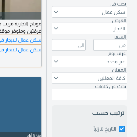
بحث في
سكن عمال
العرض
مويلح التجارية قريب
للايجار
غرفتين ومتوفر موقف
السعر
سكن عمال للايجار في
سكن عمال للايجار في 
عرف نوم
غير محدد
المعلن
كافة المعلنين
بحث عن كلمات
ترتيب حسب
التاريخ تنازلياً
منذ 6 أيام