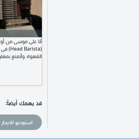
أنا علي موسى من أوغ
(rista
القهوة، وأتمتع بمهار
Cupping) بالاضافة الى العديد من المهارات الأخرى الم
قد يهمك أيضاً:
استوديو للايجار