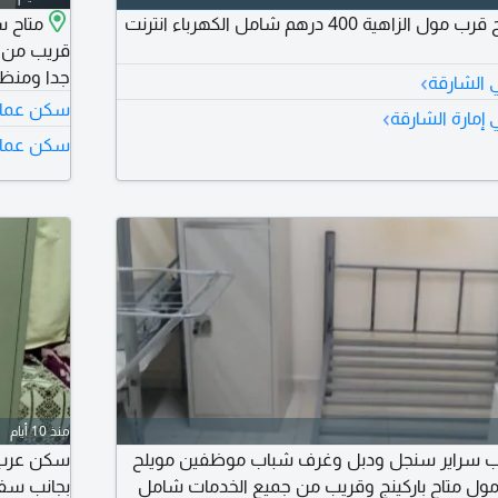
سرير للإيجار مويلح قرب مول الزاهية 400 درهم شامل الكهرباء انترنت
متاح س
قريب من ا
›
جدا ومنظم
 الشارقة
سكن عمال 
›
إمارة الشارقة
سكن عمال 
منذ 10 أيام
 سراير سنجل ودبل وغرف شباب موظفين مويلح
سكن عرب 
مول متاح باركينج وقريب من جميع الخدمات شامل
بجانب سف