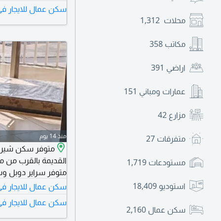
سكن عمال للايجار في 
محلات
1,312
مكاتب
358
اراضي
391
عمارات ومباني
151
مزارع
42
منذ 14 يوم
متفرقات
27
متوفر سكن شيري
القديمة بالقرب من م
مستودعات
1,719
متوفر سراير دوبل 
استوديو
18,409
سكن عمال للايجار في
سكن عمال للايجار في 
سكن عمال
2,160