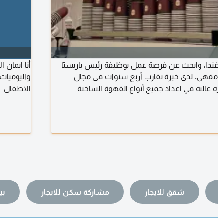
ندا، وابحث عن فرصة عمل بوظيفة رئيس باريستا
أنا ايمان 
Head Ba) في مقهى. لدي خبرة تقارب أربع سنوات في مجال
واليوميات
ة عالية في اعداد جميع أنواع القهوة الساخنة
الاطفال
والباردة، ومعايرة الإسبريسو (Calibration) وتذوق القهوة (Coffee
شقق للايجار
مشاركة سكن للايجار
بي