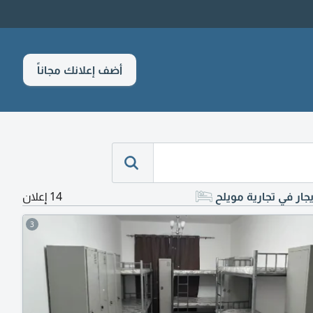
أضف إعلانك مجاناً
ار في تجارية مويلح
14 إعلان
3