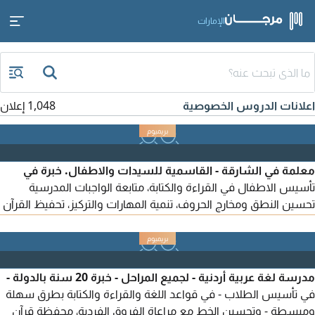
الإمارات
اعلانات الدروس الخصوصية
1,048 إعلان
معلمة في الشارقة - القاسمية للسيدات والاطفال. خبرة في
تأسيس الاطفال في القراءة والكتابة، متابعة الواجبات المدرسية
تحسين النطق ومخارج الحروف، تنمية المهارات والتركيز، تحفيظ القرآن
الكريم متابعة فردية لكل طفل حسب مستواة. وحاصلة علي إسناد
لتحفيظ القرآن الكريم القاسمية - الشارقة للتواصل والاستفسار عبر
الرسائل أو الاتصال
مدرسة لغة عربية أردنية - لجميع المراحل - خبرة 20 سنة بالدولة -
في تأسيس الطلاب - في قواعد اللغة والقراءة والكتابة بطرق سهلة
ومبسطة - وتحسين الخط مع مراعاة الفروق الفردية، محفظة قرآن