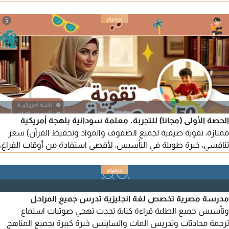
دراسية مخصصة وتصحيح لمهام الكتابة والتحدث. حقق العديد من
طلابي درجات أعلى من الدرجة المستهدفة. تجهيز الأشخاص لاجتياز
5
مقابلات العمل باللغة الانجليزية. متاح للحصص الحضورية في أبوظبي
أو اونلاين في جميع أنحاء الامارات. للحجز يرجى التواصل
الحصة الأولى (مجانا) للتجربة. معلمة سودانية بلهجة أمريكية
ممتازة، تقوية صيفية لجميع الصفوف والمواد وتحفيظ القرآن) سعر
تنافسي، خبرة طويلة في التأسيس، لأقصى استفادة من أوقات الفراغ،
تعليم القراءة والكتابة من الصفر، نقلة ملحوظة في مستوى الطالب،
معالجة نقاط الضعف في أي مادة، تأسيس اللغات والرياضيات، تحفيظ
القرآن، وجميع المواد الدراسية الأخرى. واتساب للتواصل
مدرسة مصرية تخصص لغة انجليزية تدرس جميع المراحل
وتأسيس جميع الطلبة قراءة كتابة تحدث تهجي صوتيات استماع
ترجمة محادثات وتدريس الماث والساينس خبرة كبيرة بجميع المناهج