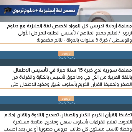
معلمة أردنية تدريس كل المواد تخصص لغة انجليزية مع دبلوم
تربوي / تعليم جميع المناهج / تأسيس الطلبه للمراحل الأولى
والوسطي / خبرة 6 سنوات بالدولة - نتائج مضمونة
معلمة سورية لدي خبرة 15 سنة خبرة في تأسيس الاطفال
باللغة العربية من الكي جي وما فوق تأسيس بالكتابة والقراءة من
الصفر وتحفيظ القرآن الكريم بأسلوب شيق ومفيد للاطفال حتى
للطلاب الأجانب الذين لا يتكلمون العربي ويوجد معي سيارة متواجدة
أبوظبي المشرف مدينة محمد بن زايد ومدينة خليفة أ ومدينة شخبوط
وبين الجسرين وبني ياس والفلاح ومدينة شخبوط والشامخة
والشوامخ والفلاح
تحفيظ القرآن الكريم للكبار والصغار. تصحيح التلاوة واتقان احكام
التجويد. تعليم القراءات بأسلوب سهل ومتدرج. متابعة مستمرة
وخطة تناسب مستوى كل طالب. دروس حضوريا أو عن بعد (حسب