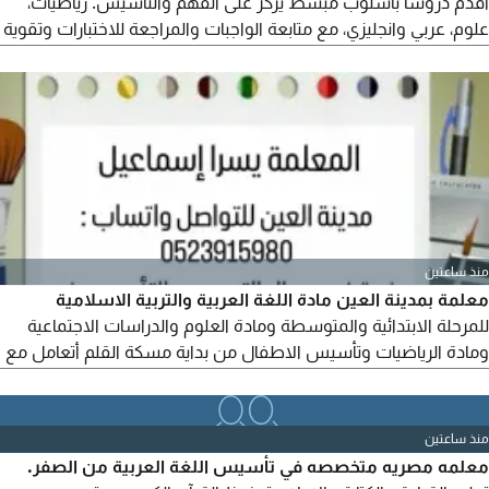
أقدم دروسا بأسلوب مبسط يركز على الفهم والتأسيس. رياضيات،
علوم، عربي وانجليزي، مع متابعة الواجبات والمراجعة للاختبارات وتقوية
حسب مستوى الطفل. أبوظبي دروس منزلية حسب المنطقة اونلاين
للتواصل والأسعار والمواعيد يرجى مراسلتي
منذ ساعتين
معلمة بمدينة العين مادة اللغة العربية والتربية الاسلامية
للمرحلة الابتدائية والمتوسطة ومادة العلوم والدراسات الاجتماعية
ومادة الرياضيات وتأسيس الاطفال من بداية مسكة القلم أتعامل مع
حالات التوحد وذوي الاحتياجات الخاصة والاستعداد للعام القادم
استغلي فترة الاجازة
منذ ساعتين
معلمه مصريه متخصصه في تأسيس اللغة العربية من الصفر.