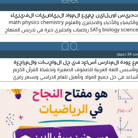
تدريس اونلاين جميع المواد الرياضيات الفيزياء
والكيمياء والأحياء والانجليزي والعلوم math physics chemistry
biology science وSAT رياضيات وانجليزي خبرة في تدريس المنهاج
الوزاري والنخبة والمنهاج الأمريكي والبريطاني ومدارس الشويفات
ومدارس الامارات الوطنية ومدارس أجيال والظفرة والنهضة وأدنوك
ومعاهد التكنولوجيا وتدريس الجامعات ومراجعة علي الهياكل وتوقع
منذ 34 دقيقة
الأسئلة الهامه في الامتحان
مع عودة المدارس أساعد في حل الواجبات والمراجعة
وتأسيس اللغة العربية للصفوف الصغيرة وتحفيظ القرآن الكريم
أساعد في حل جميع المواد وتأهيل للعام الدراسي وبسعر رمزي
ومقبول وحل منصة ألف LMC وALEF