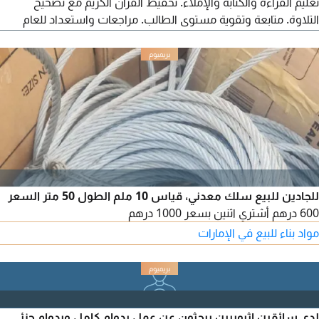
تعليم القراءة والكتابة والإملاء. تحفيظ القرآن الكريم مع تصحيح
التلاوة. متابعة وتقوية مستوى الطالب. مراجعات واستعداد للعام
الدراسي الجديد. شرح مبسط، وصبر في التعامل مع الاطفال، ومتابعة
مستمرة حتى يتحسن مستوى الطالب
للجادين للبيع سلك معدني، قياس 10 ملم الطول 50 متر السعر
600 درهم أشتري اثنين بسعر 1000 درهم
مواد بناء للبيع في الإمارات
لدي سائقين اثيوبيين يبحثون عن عمل بدوام كامل وبدوام جزئي