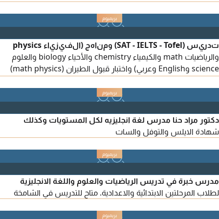
الاماراتية موجودة في مدينة محمد بن زايد
تدريس (SAT - IELTS - Tofel) ومناهج (الفيزياء physics
والرياضيات math والكيمياء chemistry والأحياء biology والعلوم
science وEnglish وعربي) واختبار قبول الطيران (math physics)
وامتحان قبول المعاهد التكنولوجيا واختبارات التعليم المستمر وجميع
المناهج لجميع المدارس الوزاري والخاصه ومعاهد التكنولوجيا لجميع
الصفوف ومواد الجامعات سارعوا بالحجز
دكتور مراد حنا مدرس لغة انجليزيه لكل المستويات وكذلك
شهادة الايلس والتوفل والسات
مدرس خبرة في تدريس الرياضيات والعلوم واللغة الانجليزية
لطلاب المرحلتين الابتدائية والاعدادية. متاح للتدريس في الشامخة