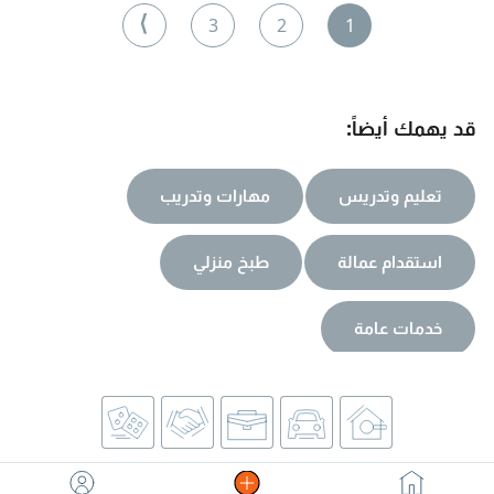
⟩
3
2
1
قد يهمك أيضاً:
تعليم وتدريس
مهارات وتدريب
استقدام عمالة
طبخ منزلي
خدمات عامة