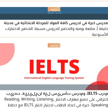
الاتفاق) هدفنا ليس الحفظ فقط، بل الاتقان والفهم وحسن الأداء.
خريج جامعة الأزهر حامل لكتاب الله كاملا مجاز بتلاوات ورش وحفص
مدرس خبرة في تدريس كافة المواد للمرحلة الابتدائية في مدينة
خليفة أ. متابعة يومية والتحضير للدروس مسبقا. التحضير للاختبارات
الأسبوعية
مدرب IELTS، ومدرس تأسيس لغة انجليزية. تدريب
احترافي على جميع مهارات الاختبار Reading, Writing, Listening,
Speaking. خبرة في اعداد الطلاب لاجتياز اختبار IELTS مع خطط