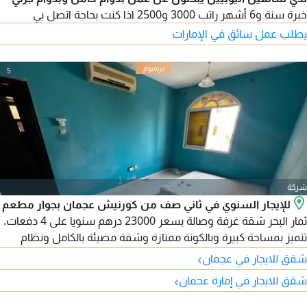
خبرة سنة و6 أشهر راتب 3000 و2500 اذا كنت بحاجة اتصل بي
يطلب عمل سائق في الإمارات
5
شركة
للإيجار السنوي في ثاني صف من كورنيش عجمان بجوار مطعم
ثمار البحر شقة غرفة وصالة بسعر 23000 درهم سنويا على 4 دفعات.
تتميز بمساحة كبيرة وبالكونة ممتازة وشقة مضيئة بالكامل ونظام
تكييف وتبريد سبليت وتقسيمات ممتازة. تقع في موقع مميز وخدمي
›
شقق للايجار في عجمان
طوال اليوم مع سهولة الوصول الى الشارقة ودبي وطريق الشيخ
›
شقق للايجار في إمارة عجمان
مدينة محمد بن زايد