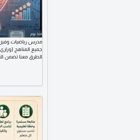
منذ يوم
جميع المناهج (وزاري
الطرق معنا تضمن النج
حضوري أو اونلاين وال