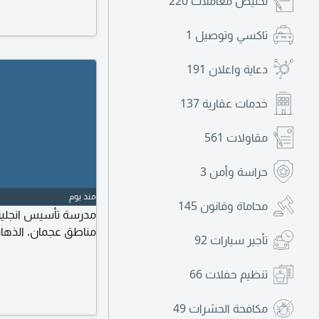
تخليص معاملات
220
ومتابعة المواد الدر
تاكسي وتوصيل
1
دعاية واعلان
191
خدمات عقارية
137
مقاولات
561
حراسة وأمن
3
منذ يوم
محاماة وقانون
145
مدرسة تأسيس انجليز
مناطق عجمان. الذها
تأجير سيارات
92
تنظيم حفلات
66
مكافحة الحشرات
49