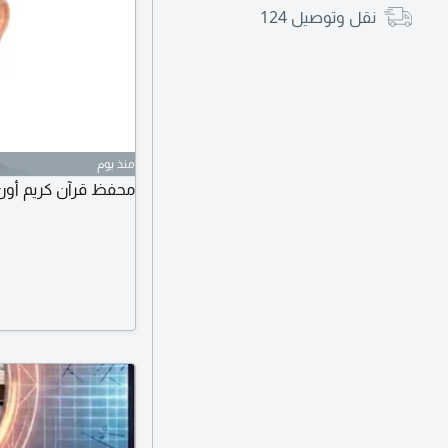
نقل وتوصيل
124
منذ يوم
محفظ قرآن كريم أون 