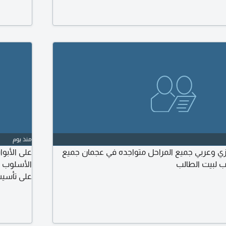
اسية اونلاين وحضوري أبو ظبي بني ياس وضواحيها
والتوفل (
منذ يوم
ي وعربي جميع المراحل متواجده في عجمان جميع
على الأبو
ب لبيت الطالب
الأسلوب و
على تأسيس 
ولغير النا