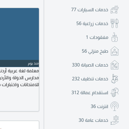
خدمات السيارات
77
خدمات زراعية
56
مفقودات
1
طبخ منزلي
56
منذ يوم
خدمات الصيانة
330
معلمة لغة عربية أردن
مدارس الدولة والأردن
خدمات تنظيف
232
للامتحانات واختبارا
ومهارات لغوية ونحوي
استقدام عمالة
312
انترنت
36
خدمات عامة
30