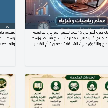
منذ يوم
مدرس رياضيات وفيزياء خبرة أكثر من 15 عاما لجميع المراحل الدراسية
معلمه ذات
 / أمريكي / بريطاني / مصري) الشرح بأبسط وأسهل
وسهل لجمي
اح والتفوق دبي / الشارقة / عجمان / أم القيوين
والمراجعا
له المستعان