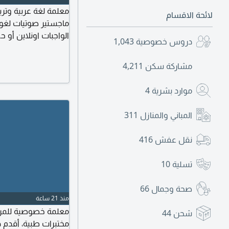
لائحة الاقسام
ماجستير صوتيات لغوي
الواجبات اونلاين أو 
دروس خصوصية
1,043
مشاركة سكن
4,211
موارد بشرية
4
المباني والمنازل
311
نقل عفش
416
تسلية
10
صحة وجمال
66
منذ 21 ساعة
معلمة خصوصية للمرحل
شحن
44
مختبرات طبية، أقدم 