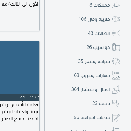
الأول الى الثالث) مع 
ممتلكات
6
شرح العلوم بطريقة م
مدينة محمد بن زايد 
ضريبة ومال
106
اتصالات
43
حواسيب
26
سياحة وسفر
35
مهارات وتدريب
68
اعمال واستثمار
364
منذ 23 ساعة
ترجمة
23
عربية ولغة انجليزية 
خدمات احترافية
56
الخاصة لجميع الصفوف
خبرة كبيرة في الدو