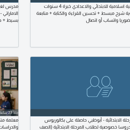
معلمة لغة عربية وتربية اسلامية للابتدائي والاعدادي خبرة 4 سنوات
مدرس لغة 
ة شرح مبسط + تحسين القراءة والكتابة + متابعة
الاماراتي 
حضوريا واتساب أو اتصال
بسيط + حل
في دبي (اونلاين
منذ 23 ساعة
ة الابتدائية - أبوظبي حاصلة على بكالوريوس
معلمة متخ
دروسا خصوصية لطلاب المرحلة الابتدائية (الصف
والدراسات