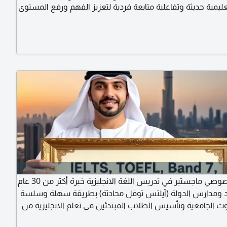
ليمية حديثة وتفاعلية متابعة فردية لتعزيز الفهم ورفع المستوى
رفة، ونرسخ المهارة، ونصنع التميز
مدرس خصوصي ماجستير في تدريس اللغة الانجليزية خبرة أكثر من 30 عام
ومدارس الدولة (آيلتس توفل محادثة) بطريقة سهلة وسلسة
وث الجامعية وتأسيس الطلاب المبتدئين في تعلم الانجليزية من
الصفر بأسعار مناسبة online أو بالحضور (تعليم أسرار النجاح في الآيلتس