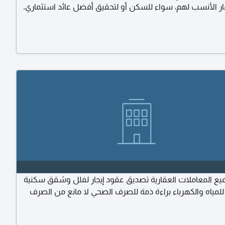
عقار الأنسب لهم، سواء للسكن أو لتحقيق أفضل عائد استثماري.
رشيح أفضل المشاريع حسب ميزانيتك وهدفك تحليل العائد
الاستثماري ROI مقارنة دقيقة بين المطورين والمناطق متابعة كاملة من
ار العقار حتى استلامه تواصل معي الآن
ع المعاملات العقارية تصديق عقود إيجار لفلل وشقق سكنية
للمياه والكهرباء براءة ذمة للصرف الصحي لا مانع من الصرف