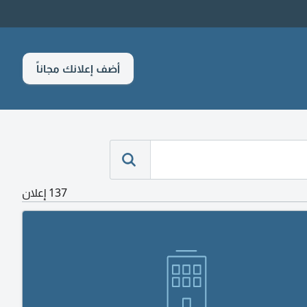
أضف إعلانك مجاناً
137 إعلان