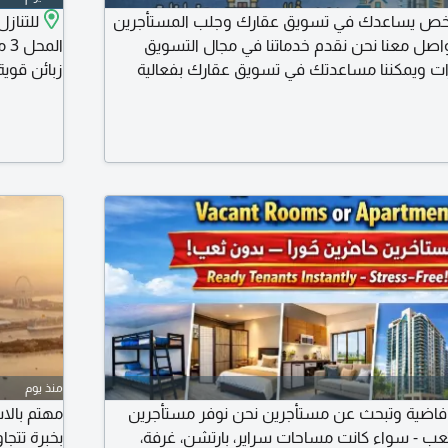
خص يساعدك في تسويق عقارك وجلب المستأجرين
للتناز
واصل معنا نحن نقدم خدماتنا في مجال التسويق
ارات ويمكننا مساعدتك في تسويق عقارك بفعالية
ناسبين له. يعمل فريقنا على وضع استراتيجيات
سوشيال مي
ع العقار الذي تمتلكة. لا تتردد في الاتصال بنا
. المعلومات والبدء في عملية تسويق عقارك بشكل
ماكينات صن
عجمان نعمي
منذ يوم
اضية وتبحث عن مستأجرين نحن نوفر مستأجرين
مهتم بالا
تعب - سواء كانت مساحات سراير، بارتشن، غرفة،