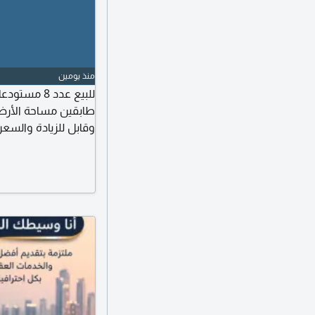
منذ يومين
وقابل للزيادة والسعر 13 مليون وقابل للتفاوض البس