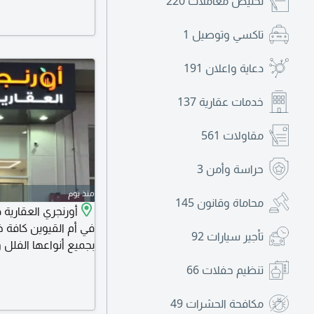
تخليص معاملات
220
تاكسي وتوصيل
1
دعاية واعلان
191
خدمات عقارية
137
مقاولات
561
حراسة وأمن
3
منذ يوم
محاماة وقانون
145
أورنجري العقارية
في أم القيوين كافة 
تأجير سيارات
92
بجميع أنواعها الفلل 
بنظام الكتروني بالكام
تنظيم حفلات
66
تسجيل العقارات وعر
مكافحة الحشرات
49