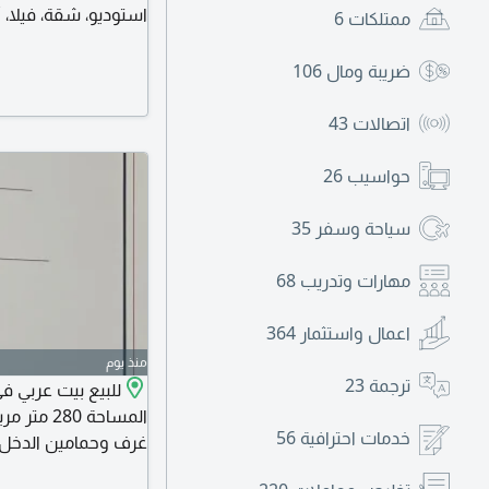
استوديو، شقة، فيلا،
ممتلكات
6
ضريبة ومال
106
اتصالات
43
حواسيب
26
سياحة وسفر
35
مهارات وتدريب
68
اعمال واستثمار
364
منذ يوم
ترجمة
23
للبيع بيت عربي ف
خدمات احترافية
56
غرف وحمامين الدخل 39 ألف درهم مطلوب 660 ألف در