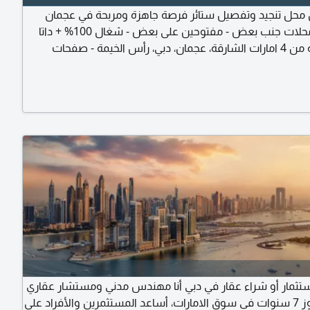
ل محل تنجيد وتفصيل ستائر فرصة جاهزة ومربحة في عجمان
المحل 3 محلات جنب بعض - مفتوحين على بعض - شغال 100% + داتا
زبائن قوية من 4 امارات الشارقة، عجمان، دبي، رأس الخيمة - صفحات
ديا رقم زبائن نشط - مدخول قوي وثابت الحمدلله - إيجار ثلث
محلات فقط 46 ألف مدفوع لآخر السنة يشمل البيع كامل المعدات +
اعي الرخصة + الاسم التجاري البضاعة + الديكور + الرفوف
ة 2
ستثمار أو شراء عقار في دبي أنا مهندس مدني ومستشار عقاري
بخبرة تتجاوز 7 سنوات في سوق الامارات، أساعد المستثمرين والأفراد على