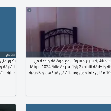
5
منذ يوم
الك مباشرة سرير مفروش مع موظفة واحدة في
بتدور على
غرفة ثنائية بشقة هادئة ونظيفة انترنت 2 راوتر سرعة عالية 1024 Mbps
الشارقة و
اجهزة حديثة بشعبيه 10 مقابل دلما مول ومستشفى فينكس، وأكاديمية
عائلية - 
وقريبة من جميع الخدمات والمدارس والمطاعم
مميزة وسه
واحجز سك