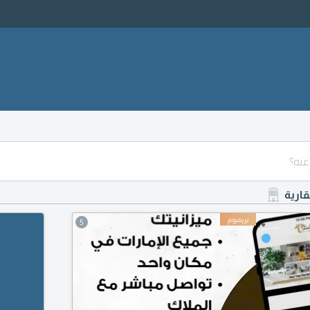
قارية
5