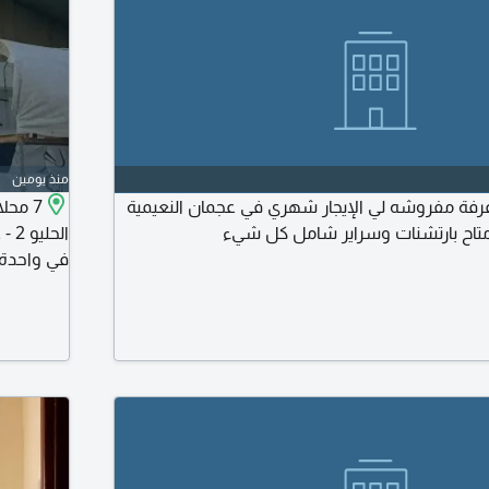
منذ يومين
رفة مفروشه لي الإيجار شهري في عجمان النعيمية
الح
في واحدة 
سيارات مت
مساحات 