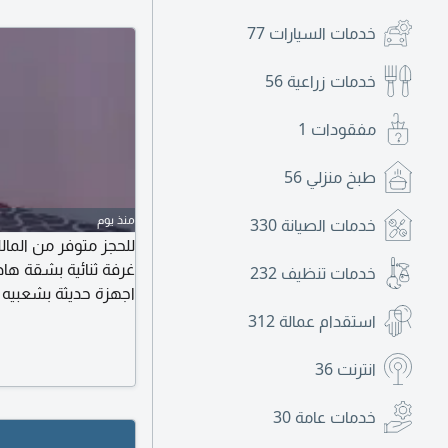
خدمات السيارات
77
خدمات زراعية
56
مفقودات
1
طبخ منزلي
56
منذ يوم
خدمات الصيانة
330
للحجز متوفر من الم
خدمات تنظيف
232
الامارات للمستقبل، 
استقدام عمالة
312
انترنت
36
خدمات عامة
30