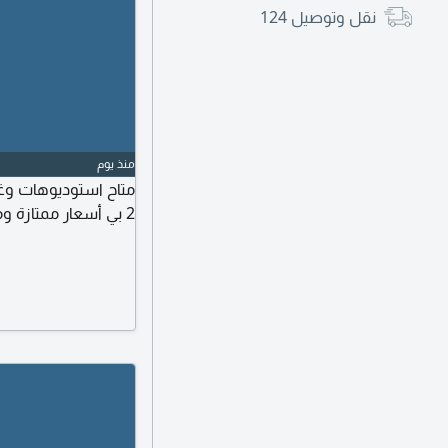
نقل وتوصيل
124
منذ يوم
متاح استوديوهات وغ
2 بي أسعار ممتازة ومتاح بارتشنات وسراير شامل كل شيء