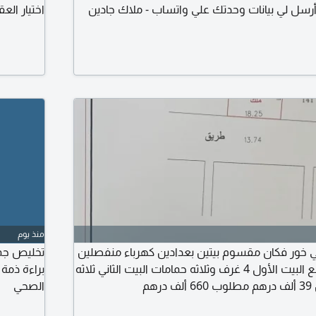
 أرسل لي بيانات وحدتك علي واتساب - ملاك جادين
اختيار ال
أوفر لك ت
لحظة اختي
منذ يوم
ي خور فكان مقسوم بيتين بعدادين كهرباء منفصلين
تخليص جمي
المساحة 280 متر مربع البيت الأول 4 غرف وثلاثه حمامات البيت الثاني ثلاثه
براءة ذمة 
هم
الصحي