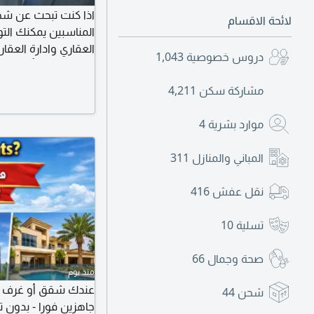
اذا كنت تبحث عن ش
لائحة الاقسام
المناسبين يمكنك الت
العقاري وادارة العق
دروس خصوصية
1,043
وجذب المستأجرين الم
تسويق محكمة تناسب نو
مشاركة سكن
4,211
للحصول على مزيد من
فعال. للتواصل
موارد بشرية
4
المباني والمنازل
311
نقل عفش
416
تسلية
10
صحة وجمال
66
منذ يوم
عندك شقق أو غرف ف
شحن
44
جاهزين فورا - بدون 