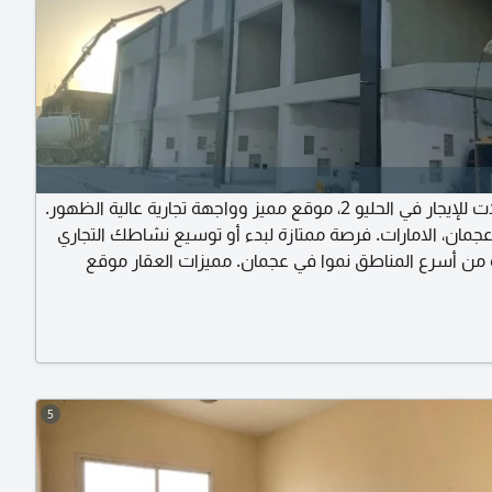
7 محلات للإيجار في الحليو 2، موقع مميز وواجهة تجارية عالية الظهور.
ليو 2 - عجمان، الامارات. فرصة ممتازة لبدء أو توسيع نشاطك التجاري
من أسرع المناطق نموا في عجمان. مميزات العقار موقع
استراتيجي في الحليو 2، سهولة الوصول الى الشارع الرئيسي، مواقف
وفرة، تصميم عصري وتشطيبات ممتازة، مناسب لمحلات التجزئة،
المعارض، المكاتب أو مراكز الخدمات. التفاصيل عدد 7 محلات متاحة،
واسعة، سقف
5