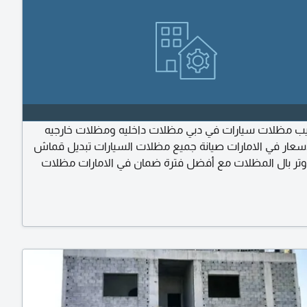
ب مظلات سيارات في دبي مظلات داخليه ومظلات خارجيه
سعار في الامارات صيانة جميع مظلات السيارات تبديل قماش
تر بال المظلات مع أفضل فترة ضمان في الامارات مظلات
انل وشنكو تركيب غرف سندوتش بانل أسقف سندوتش بانل
ادة واللحامات في دبي بأفضل الأسعار تركيب الأبواب الخارجية
ات المظلات وصبغ الأبواب الخارجية لاستفسار دبي الشارقة
القويين