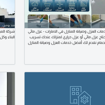
منذ يومين
دمات العزل وصيانة المنازل في الامارات - عزل مائي
شركة المبن
تحتاج عزل مائي أو عزل حراري لمنزلك عندك تسريب
البناء وكل
حمام نقدم لك أفضل خدمات العزل وصيانة المنازل
ارقة - عجمان - أم القيوين - رأس الخيمة. خدماتنا
، الخزانات، الحمامات، المسابح عزل حراري للفلل
 كاملة اصلاح تسريبات، معالجة رطوبة، ترميم جدران