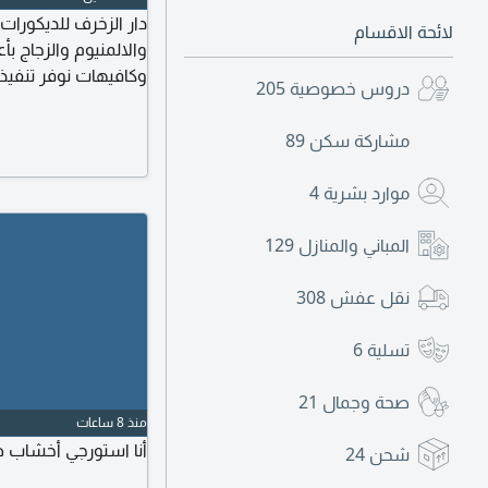
دار الزخرف للديكورا
لائحة الاقسام
والالمنيوم والزجاج 
وكافيهات نوفر تنفي
دروس خصوصية
205
وأسعار منافسة، مع ال
وشركات المقاولات وا
مشاركة سكن
89
الآن لطلب معاينة 
موارد بشرية
4
المباني والمنازل
129
نقل عفش
308
تسلية
6
صحة وجمال
21
منذ 8 ساعات
أنا استورجي أخشاب 
شحن
24