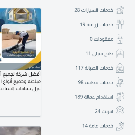
خدمات السيارات
28
خدمات زراعية
19
مفقودات
0
طبخ منزلي
11
منذ يوم
خدمات الصيانة
117
أفضل شركة لجميع أع
مبلطه وجميع أنواع ا
خدمات تنظيف
98
عزل حمامات السباحة 
المتخصصه لجميع مشا
استقدام عمالة
189
التعامل معها بالموا
انترنت
24
خدمات عامة
14