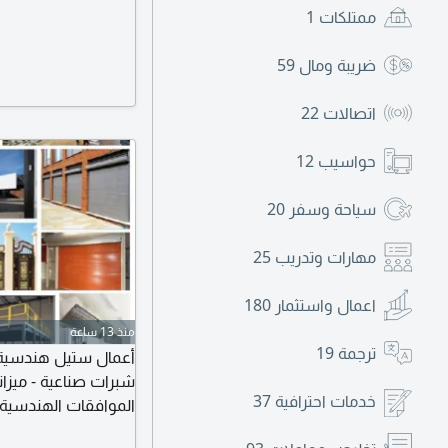
ممتلكات
1
ضريبة ومال
59
اتصالات
22
حواسيب
12
سياحة وسفر
20
مهارات وتدريب
25
اعمال واستثمار
180
منذ 13 ساعة
ترجمة
19
أعمال ستيل هندسية ق
شبرات صناعية - ميزان
خدمات احترافية
37
الموافقات الهندسية 
الآن