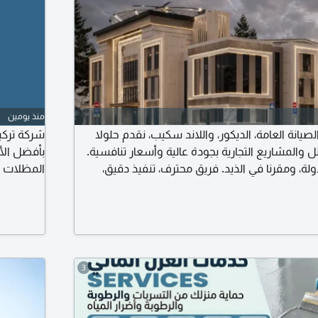
منذ يومين
نة العامة، الديكور، واللاند سكيب، نقدم حلولا
شركة تركي
ل والمشاريع التجارية بجودة عالية وأسعار تنافسية.
بأفضل الأ
ولة، ومقرنا في الذيد. فريق محترف، تنفيذ دقيق،
المظلات و
مان أفضل النتائج. تواصل معنا اليوم واجعل رؤيتك
سندوتش ب
أعمال الحد
صبغ ودهان
عجمان أم 
3