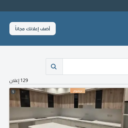
أضف إعلانك مجاناً
129 إعلان
5