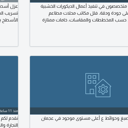
ت متخصصون في تنفيذ أعمال الديكورات الخشبية
عزل أسطح 
بأعلى جودة ودقة. فلل مكاتب محلات مطاعم
تسريب المي
ذ حسب المخططات والمقاسات، خامات ممتازة
الأسطح بأ
التزام بالمواعيد. نرحب في التعاون مع المقاولين
لمكاتب الهندسية لتنفيذ المشاريع. تواصل معنا
المواد ال
وعرض سعر
حول قواعد
التسريب نه
منذ 11 ساعة
صبغ وحوائط ع أعلى مستوى موجود في عجمان
نقدم لكم 
النجارة و