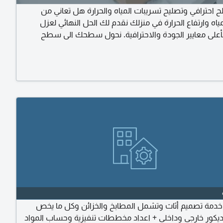
احترافي وتصليح تسريبات المياه والحرارة هل تعاني من
اه وارتفاع الحرارة في منزلك نقدم لك الحل النهائي لعزل
على معايير الجودة والاحترافية. نحول سطحك الى سطح
معزول ومحمي بالكامل خدماتنا عزل مائي متكامل 100% استخدام أفضل
مقاومة للأمطار والشمس. معالجة تخصصية دقيقة عزل كامل
 المكيفات، الخزانات، والفتحات والتمديدات لضمان عدم
ائيا
خدمة تصميم أثاث وتشمل المطابخ والخزائن وكل ما يخص
الديكور خارجي وداخلي + اعداد مخططات تنفيزية وحساب المواد