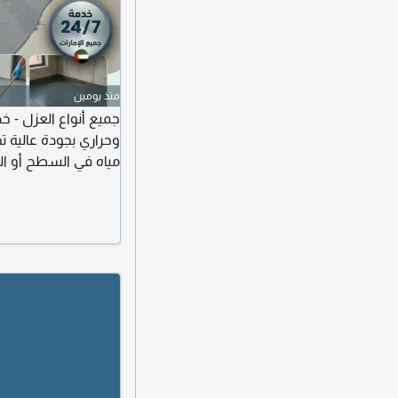
منذ يومين
جميع أنواع العزل - خ
وحراري بجودة عالية 
مياه في السطح أو ال
في دبي - أبوظبي - الش
تشمل عزل مائي للسطح
والمباني صيانة منازل
مواد