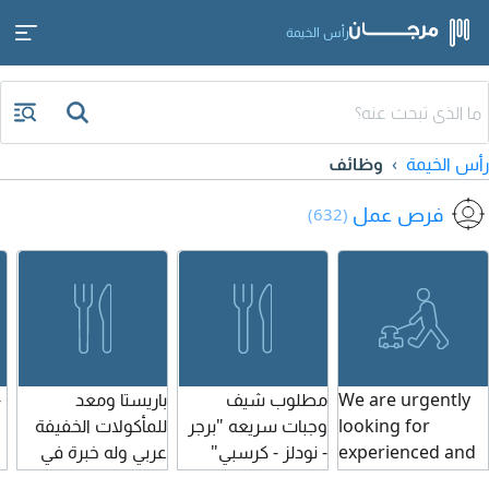
رأس الخيمة
رأس الخيمة
وظائف
فرص عمل
(632)
We are urgently
مطلوب شيف
باريستا ومعد
-
looking for
وجبات سريعه "برجر
للمأكولات الخفيفة
experienced and
- نودلز - كرسبي"
عربي وله خبرة في
hardworking
للعمل لدينا، خبرة
العمل بالمقاهي