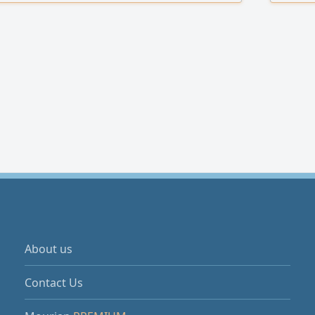
istribution Layout
About us
Contact Us