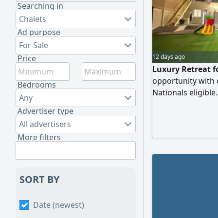
Searching in
Chalets
Ad purpose
For Sale
12 days ago
Price
Luxury Retreat f
opportunity with
Bedrooms
Nationals eligible
Any
than 3 minutes fr
Advertiser type
Features 3 master
All advertisers
mountain views, o
More filters
and premium furn
SORT BY
Date (newest)