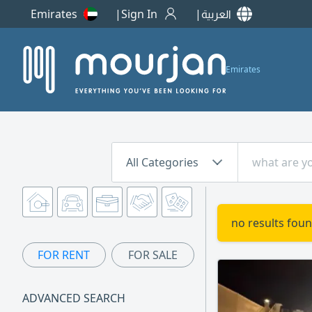
Emirates
Sign In
العربية
Emirates
All Categories
no results foun
FOR RENT
FOR SALE
ADVANCED SEARCH