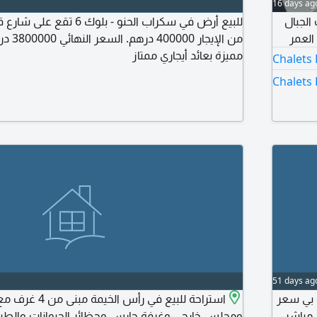
16 days ag
الجبال
للبيع أرض في سكراب الحنو - بلوك
من الإيج
مميزة بعائد أيجاري ممتاز
Chalets 
Chalets 
51 days ag
ة بي سعر
استراحة للبيع في رأ
 بي مباشر
ومجلس خارجي وغرفة حارس وحظائر الحيوانات والطيو