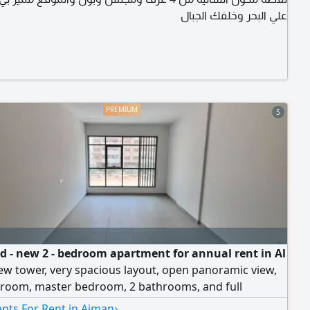
علي البحر وخلفك الجبال
5
d - new 2 - bedroom apartment for annual rent in Al
New tower, very spacious layout, open panoramic view,
 room, master bedroom, 2 bathrooms, and full
 maintenance. Prime location close to all services with
›
nts For Rent in Ajman