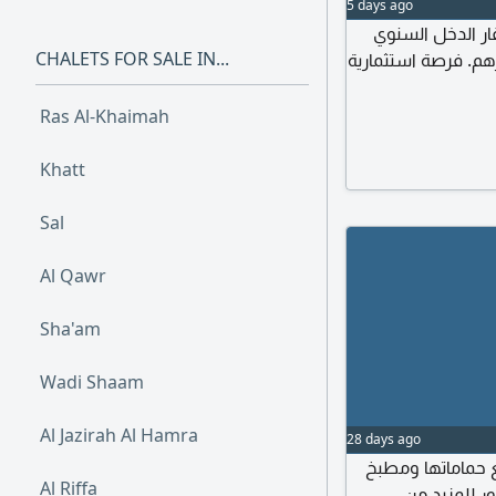
5 days ago
 6 تقع على شارع قار الدخل السنوي
CHALETS FOR SALE IN...
ار 400000 درهم. السعر النهائي 3800000 درهم. فرصة استثمارية
Ras Al-Khaimah
Khatt
Sal
Al Qawr
Sha'am
Wadi Shaam
Al Jazirah Al Hamra
28 days ago
س الخيمة مبنى من 4 غرف مع حماماتها ومطبخ
Al Riffa
ر للمزيد من