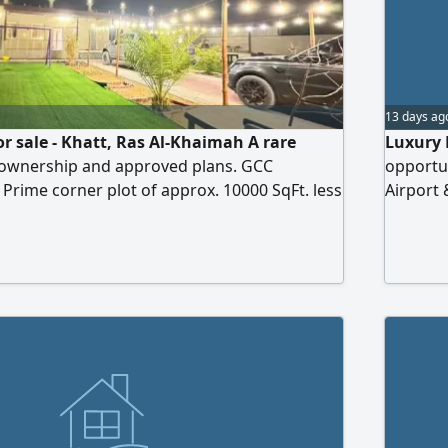
13 days ag
or sale - Khatt, Ras Al-Khaimah A rare
Luxury 
 ownership and approved plans. GCC
opportu
. Prime corner plot of approx. 10000 SqFt. less
Airport
om Ras Al-Khaimah International Airport.
plan 3 
 bedrooms, Majlis, private heated pool,
with wat
utdoor seating, BBQ area, kids'play area,
ready to
ishings. Reinforced constructio
certifica