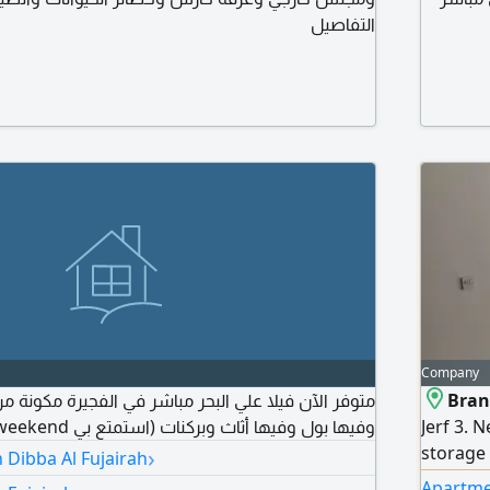
التفاصيل
Company
Bran
وفيها بول وفيها أثاث وبركنات (استمتع بي weekend) والسعر لقطة
Jerf 3. 
›
storage
n Dibba Al Fujairah
landlord
Apartme