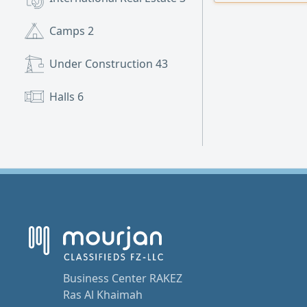
AC. e Electrical D
Camps
2
Under Construction
43
Halls
6
Business Center RAKEZ
Ras Al Khaimah