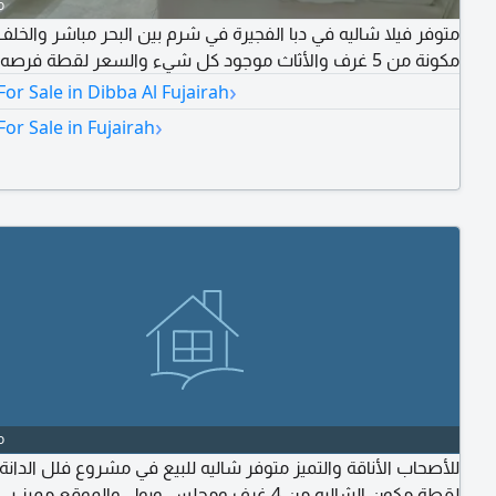
o
متوفر فيلا شاليه في دبا الفجيرة في شرم بين البحر مباشر والخلف 
مكونة من 5 غرف والأثاث موجود كل شيء والسعر لقطة فرصه العمر
›
For Sale in Dibba Al Fujairah
›
For Sale in Fujairah
o
للأصحاب الأناقة والتميز متوفر شاليه للبيع في مشروع فلل الدان
لقطة مكون الشاليه من 4 غرف ومجلس وبول والموقع مميز