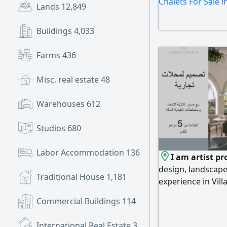
Chalets For Sale i
Lands
12,849
Buildings
4,033
Farms
436
Misc. real estate
48
Warehouses
612
Studios
680
Labor Accommodation
136
I am artist pr
design, landscape
Traditional House
1,181
experience in Vill
The price includin
Commercial Buildings
114
Drawings a Archite
Layout. d Reflecte
International Real Estate
3