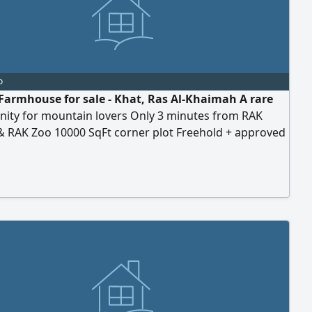
o
Farmhouse for sale - Khat, Ras Al-Khaimah A rare
nity for mountain lovers Only 3 minutes from RAK
 & RAK Zoo 10000 SqFt corner plot Freehold + approved
Master Bedrooms + Majlis + Maid Room Private pool
erfall, outdoor seating & BBQ area fully furnished &
 move in Reinforced structure with completion
te