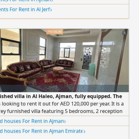
ess to Dubai and Sharjah. rent AED38000 in 6
›
ts For Rent in Al Jerf
ents
5
ished villa in Al Haleo, Ajman, fully equipped. The
 looking to rent it out for AED 120,000 per year. It is a
ey furnished villa featuring 5 bedrooms, 2 reception
 fitted kitchen, and a maid's room with bathroom.
›
nd houses For Rent in Ajman
›
nd houses For Rent in Ajman Emirate