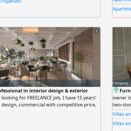
›
n Fujairah
easy acc
Apartmen
installm
5
Company
ofessional in interior design & exterior
Furn
 looking for FREELANCE job, I have 15 years’
owner is
a design, commercial with competitive price,
two-stor
g 1 - High quality 3D Design. 2 - Shop
rooms, a
Villas a
ct Layout. b Furniture Layout. c Floor
Villas a
d Ceiling Plan with coordination with Light &