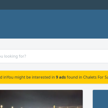
d in
You might be interested in
9 ads
found in Chalets For Sa