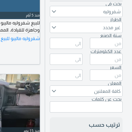
بحث في
شفروليه
منذ 5 أيام
الطراز
غير محدد
وجاهزة للقيادة. الممشى 113 ألف كيلومتر، وصبغ
سنة الصنع
شفروليه ماليبو للبيع
عدد الكيلومترات
السعر
المعلن
كافة المعلنين
بحث عن كلمات
ترتيب حسب
منذ 15 يوم