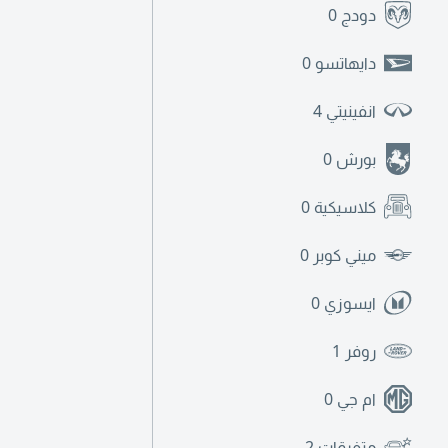
دودج
0
دايهاتسو
0
انفينيتي
4
بورش
0
كلاسيكية
0
ميني كوبر
0
ايسوزي
0
روفر
1
ام جي
0
متفرقات
2