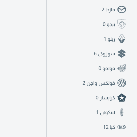
مازدا
2
بيجو
0
رينو
1
سوزوكي
6
فولفو
0
فولكس واجن
2
كرايسلر
0
لينكولن
1
كيا
12