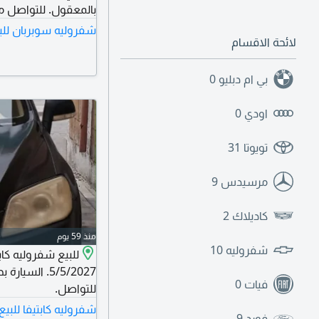
بالمعقول. للتواصل مك
شفروليه سوبربان للب
لائحة الاقسام
بي ام دبليو
0
اودي
0
تويوتا
31
مرسيدس
9
كاديلاك
2
منذ 59 يوم
شفروليه
10
فيات
0
للتواصل.
شفروليه كابتيفا للبي
فورد
9