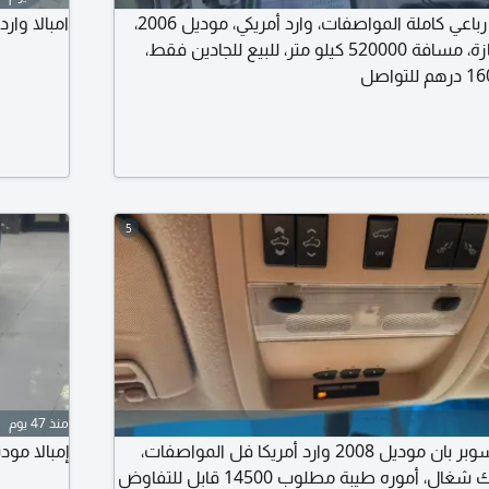
سيارة شفروليه دفع رباعي كاملة المواصفات، وارد أمريكي، موديل 2006،
امبالا وارد
صبغ وكالة، بحالة ممتازة، مسافة 520000 كيلو متر، للبيع للجادين فقط،
5
منذ 47 يوم
للبيع شفروليه تاهو سوبر بان موديل 2008 وارد أمريكا فل المواصفات،
إمبالا موديل 2020 مطلوب 23500
كراسي كهرباء، المحرك شغال، أموره طيبة مطلوب 14500 قابل للتفاوض