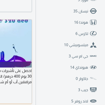
نيسان
35
هوندا
16
لكزس
6
ميتسوبيشي
10
جي ام سي
3
هيونداي
14
احصل على تأشيرات سيا
جاكوار
0
1050 درهم
جيب
3
لاند روفر
5