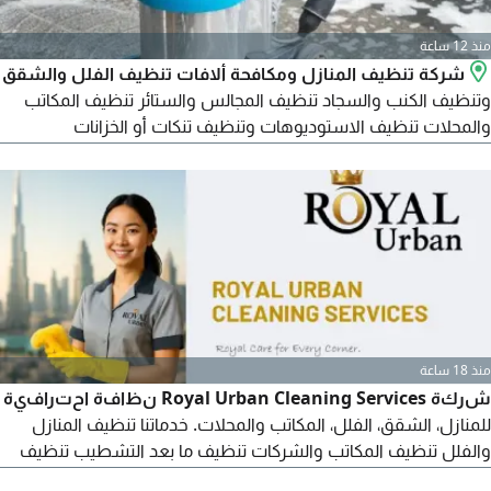
منذ 12 ساعة
شركة تنظيف المنازل ومكافحة ألافات تنظيف الفلل والشقق
وتنظيف الكنب والسجاد تنظيف المجالس والستائر تنظيف المكاتب
والمحلات تنظيف الاستوديوهات وتنظيف تنكات أو الخزانات
والأحواش تنظيف الزجاج تنظيف حمامات السباحة جلي وتلميع الرخام
تلميع السيراميك بالمواد الخاصه والماكين تنظيف المطابخ تنظيف
حمامات السباحة تنظيف الغنفات تنظيف النجفات شركة تنظيف في
جميع أنحاء الامارات
منذ 18 ساعة
شركة Royal Urban Cleaning Services نظافة احترافية
للمنازل، الشقق، الفلل، المكاتب والمحلات. خدماتنا تنظيف المنازل
والفلل تنظيف المكاتب والشركات تنظيف ما بعد التشطيب تنظيف
عميق (Deep Cleaning) تنظيف أسبوعي أو شهري فريق مدرب