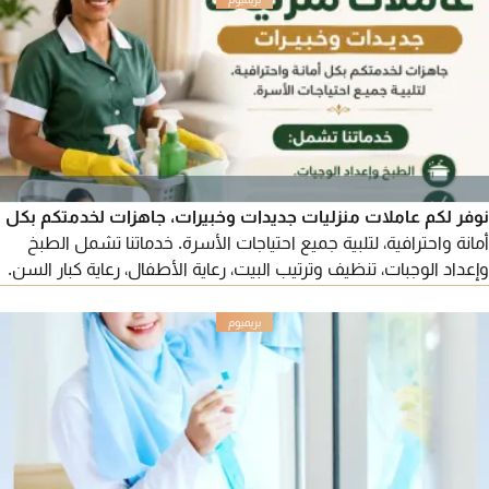
مظهر مكتبك أنيقا واحترافيا. مثالي للمناسبات الخاصة أو بداية جديدة.
اتصل بنا اليوم
نوفر لكم عاملات منزليات جديدات وخبيرات، جاهزات لخدمتكم بكل
أمانة واحترافية، لتلبية جميع احتياجات الأسرة. خدماتنا تشمل الطبخ
وإعداد الوجبات، تنظيف وترتيب البيت، رعاية الأطفال، رعاية كبار السن.
سائقة بنت بخبرة في التوصيل والعمل مع الأسر. متوفر نظام الدوام
الجزئي حسب احتياجكم. للتواصل والاستفسار، نحن في خدمتكم.