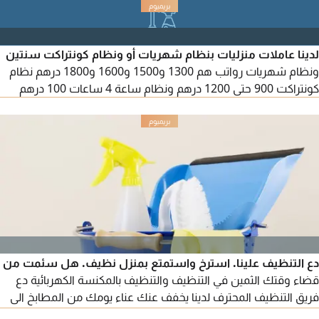
كامل أو دوام جزئي بما يناسب احتياجك وعقود. للتواصل والاستفسار،
راسلنا الآن.
لدينا عاملات منزليات بنظام شهريات أو ونظام كونتراكت سنتين
ونظام شهريات رواتب هم 1300 و1500 و1600 و1800 درهم نظام
كونتراكت 900 حتى 1200 درهم ونظام ساعة 4 ساعات 100 درهم
دع التنظيف علينا. استرخ واستمتع بمنزل نظيف. هل سئمت من
قضاء وقتك الثمين في التنظيف والتنظيف بالمكنسة الكهربائية دع
فريق التنظيف المحترف لدينا يخفف عنك عناء يومك من المطابخ الى
الحمامات، لدينا كل ما تحتاجه. حافظ على مظهر مكتبك أنيقا واحترافيا.