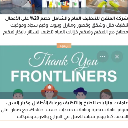
شركة المتقن للتنظيف العام والشامل خصم 20% على الأعمال
تنظيف فلل وشقق وقصور ومنازل وبيوت وخيم سجاد وموكيت
مطابخ مع التعقيم وتعقيم خزانات المياه تنظيف الستائر بالبخار تعقيم
المنازل والفلل الزجاج من الداخل والخارج تنظيف المسابح وأحواض
السباحة مع التعقيم جلي وتلميع الرخام بالكر سال وجلي الكاشى
ومكافحة جميع أنواع الحشرات
عاملات منزليات للطبخ والتنظيف ورعاية الأطفال وكبار السن.
متوفر عاملات بخبرة وعاملات جديدات حسب احتياجك، مع ضمان على
الخدمة. كما يتوفر شباب للعمل في المزارع والعزب، وشركات
المقاولات، ومغاسل السيارات، وشركات التنظيف. يتوفر نظام دوام