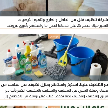
شركة تنظيف فلل من الداخل والخارج وتلميع الأرضيات
السيراميك خصم 25 علي خدماتنا اتصل بنا واستمتع بأقوى عروضنا
دع التنظيف علينا. استرخ واستمتع بمنزل نظيف. هل سئمت من
قضاء وقتك الثمين في التنظيف والتنظيف بالمكنسة الكهربائية دع
فريق التنظيف المحترف لدينا يخفف عنك عناء يومك من المطابخ الى
الحمامات، لدينا كل ما تحتاجه. حافظ على مظهر مكتبك أنيقا واحترافيا.
مثالي للمناسبات الخاصة أو بداية جديدة. اتصل بنا اليوم. حافظ على