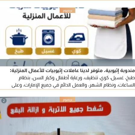
خزانات المياه وحممات السباحة تنظيف المطابخ وازالة أصعب الدهون
بالمواد المخصصه تنظيف الكنب والسجاد والستائر والمراتب تنظيف
النجف خصم 20 علي جميع الأعمال اتصل الآن
مندوبة إثيوبية. متوفر لدينا عاملات إثيوبيات للأعمال المنزلية:
طبخ، غسيل، كوي، تنظيف، ورعاية أطفال وكبار السن. بنظام
الساعات، ونظام الشهر، والعمل الدائم في جميع الإمارات، وعلى
الكفالة. للتواصل.
2