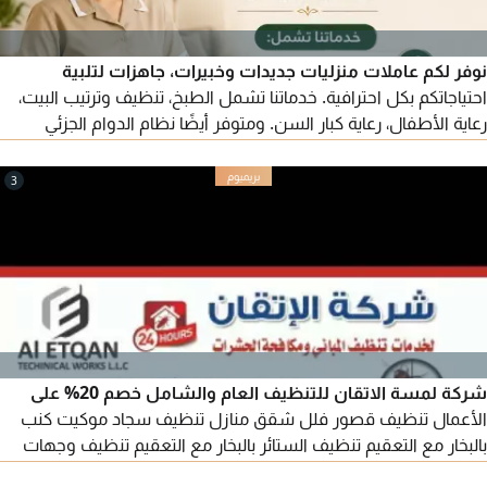
نوفر لكم عاملات منزليات جديدات وخبيرات، جاهزات لتلبية
احتياجاتكم بكل احترافية. خدماتنا تشمل الطبخ، تنظيف وترتيب البيت،
رعاية الأطفال، رعاية كبار السن. ومتوفر أيضًا نظام الدوام الجزئي
حسب احتياجكم. للتواصل والاستفسار، نحن في خدمتكم.
3
شركة لمسة الاتقان للتنظيف العام والشامل خصم 20% على
الأعمال تنظيف قصور فلل شقق منازل تنظيف سجاد موكيت كنب
بالبخار مع التعقيم تنظيف الستائر بالبخار مع التعقيم تنظيف وجهات
الزجاج من الداخل والخارج تنظيف الحمامات وتعقيمها تنظيف المسابح