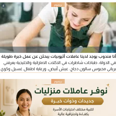
مثالي للمناسبات الخاصة أو بداية جديدة. اتصل بنا اليوم. حافظ على
4
مظهر مكتبك أنيقا واحترافيا. مثالي للمناسبات الخاصة أو بداية جديدة.
اتصل بنا اليوم
أنا مندوب يوجد لدينا عاملات أثيوبيات يبحثن عن عمل خبرة طويلة
في الدولة. طباخات شاطرات في الاكلات الاماراتية والخليجية يعرفني
برياني مجبوس سالون دجاج. عيش أبيض. ورعاية اطفال غسيل وكوي
ملابس. ورعاية كبار السن وأصحاب الهمم. أيضا يوجد عاملات فيزا
زيارة أول مرا في الدولة. أمينات وموثوق بهم