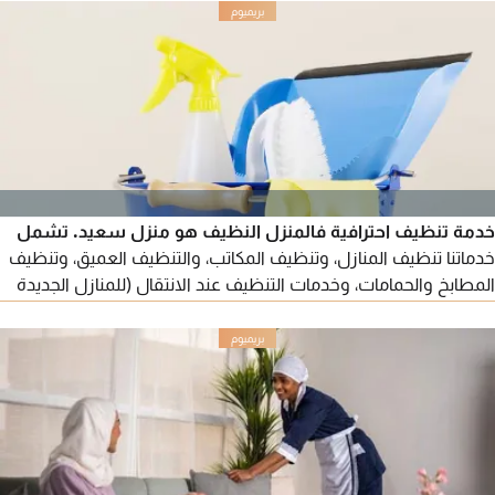
وأحواض السباحة مع التعقيم تنظيف الخزنات المياه وتعقيمها تنظيف
الزيوت والدهون من المطابخ تنظيف وجلي وتلميع الرخام والكا شيء
وتعقيم الفلل ضد الفيروس للتواصل
خدمة تنظيف احترافية فالمنزل النظيف هو منزل سعيد. تشمل
خدماتنا تنظيف المنازل، وتنظيف المكاتب، والتنظيف العميق، وتنظيف
المطابخ والحمامات، وخدمات التنظيف عند الانتقال (للمنازل الجديدة
أو عند المغادرة) نتميز بطاقم عمل موثوق ومحترف، ونقدم أسعارا
مناسبة مع خيارات متعددة تشمل الخدمات بالساعة أو اليوم أو
الشهر. يرجى التواصل معنا