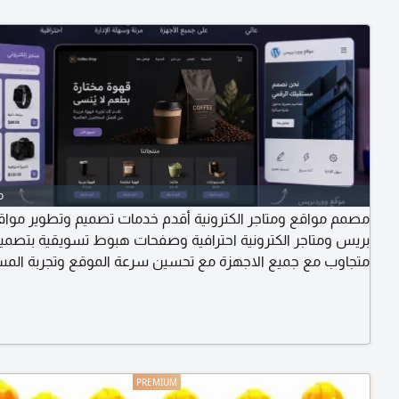
o
مصمم مواقع ومتاجر الكترونية أقدم خدمات تصميم وتطوير مواق
بريس ومتاجر الكترونية احترافية وصفحات هبوط تسويقية بتصم
متجاوب مع جميع الاجهزة مع تحسين سرعة الموقع وتجربة الم
لزيادة التفاعل والمبيعات وأوفر دعم ومتابعة بعد التسليم أساع
تحويل فكرتك الى موقع احترافي جاهز للانطلاق والوصول الى عم
بشكل أفضل تواصل معي الآن لبداية مشروعك الالكتروني باحتراف