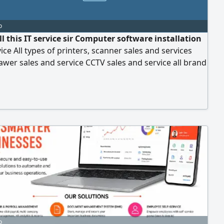
o
l this IT service sir Computer software installation
ice All types of printers, scanner sales and services
wer sales and service CCTV sales and service all brand
ess control fixing and service ZKt attendance
tion and training, support Networking for all IT
t Internet shocker activation TMA scale repair and
tion PO
o