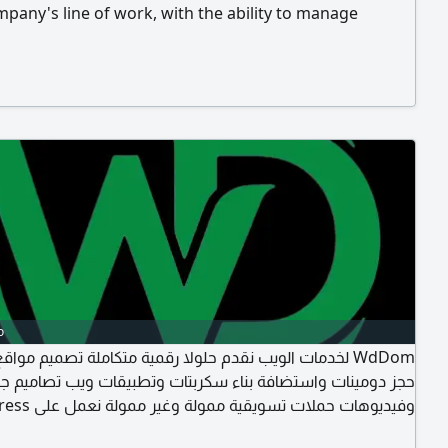
pany's line of work, with the ability to manage
ns from mobile or computer. Suitable for trading
es, trucks and spare parts, equipment and machinery,
s, and small to medium-sized projects. For inquiries.
o
لخدمات الويب نقدم حلولا رقمية متكاملة تصميم مواقع احترا
حجز دومينات واستضافة بناء سكربتات وتطبيقات ويب تصاميم ج
وفيديوهات حم WordPress
Laravel Node. js احجز مشروعك بالكامل اليوم WdDom. اختيارك دوم