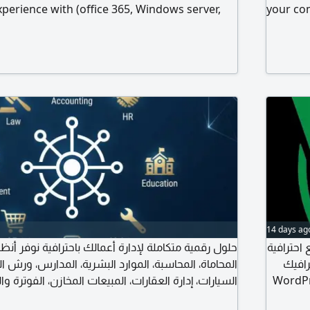
erience with (office 365, Windows server,
your com
OS, Azure & AWS Cloud computing) Available
operatio
compani
workshop
14 days ag
WdDom فية
حلول رقمية متكاملة لإدارة أعمالك باحترافية نوفر أنظم
رافيك
المحاماة، المحاسبة، الموارد البشرية، المدارس، ورش ال
لات تسويقية ممولة وغير ممولة نعمل على
السيارات، إدارة العقارات، المبيعات المخازن، الفوترة وا،
بالاضافة الى تصميم مواقع الانترنت وتطوير الأنظمة