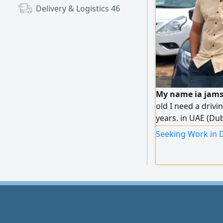
Delivery & Logistics
46
My name ia jams
old I need a drivi
years. in UAE (Du
driver please con
Seeking Work in D