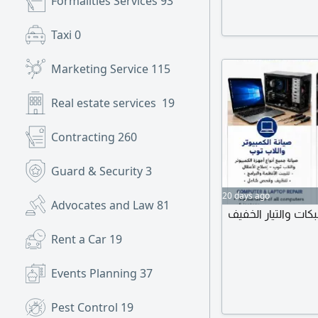
Formalities Services
93
يف دعم فني وتطوير
Taxi
0
Marketing Service
115
Real estate services
19
Contracting
260
Guard & Security
3
20 days ago
Advocates and Law
81
كات والتيار الخفيف
Rent a Car
19
Events Planning
37
Pest Control
19