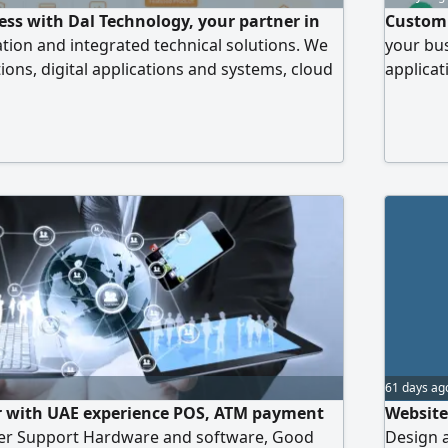
ss with Dal Technology, your partner in
Custom 
ation and integrated technical solutions. We
your bu
tions, digital applications and systems, cloud
applicat
rsecurity, artificial intelligence and
Our Sol
cle tracking and fleet management systems,
Managem
e Internet of Things and smart systems. We
Scannin
government and private institutions across
Custom 
e country, with solutions tailored to each
Develo
61 days ag
er with UAE experience POS, ATM payment
Website
er Support Hardware and software, Good
Design 