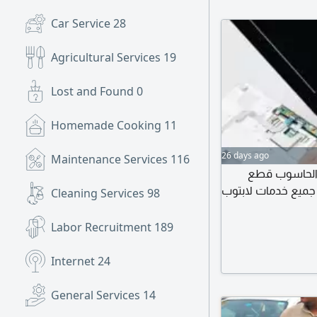
Car Service
28
Agricultural Services
19
Lost and Found
0
Homemade Cooking
11
26 days ago
Maintenance Services
116
 الحاسوب قطع
م جميع خدمات لابتوب
Cleaning Services
98
Labor Recruitment
189
Internet
24
General Services
14