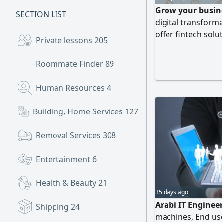
Grow your busine
SECTION LIST
digital transform
offer fintech solu
Private lessons
205
computing and cybe
automation, vehi
Roommate Finder
89
in addition to th
serve companies, 
Human Resources
4
all emirates of th
client's needs.
Building, Home Services
127
Removal Services
308
Entertainment
6
Health & Beauty
21
35 days ago
Arabi IT Engine
Shipping
24
machines, End us