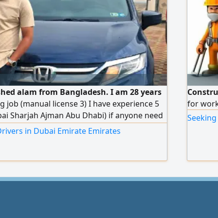
hed alam from Bangladesh. I am 28 years
Constru
ng job (manual license 3) I have experience 5
for wor
bai Sharjah Ajman Abu Dhabi) if anyone need
Seeking 
tact house driver or company
rivers in Dubai Emirate Emirates