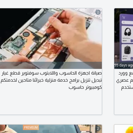
2
55 days ag
ع وورد
صيانة اجهزة الحاسوب واللابتوب سوفتوير قطع غيار
يم عصري
تبديل تنزيل برامج خدمة منزلية خبرائنا متاحين لخدمتك
ستخدم
كومبيوتر حاسوب
دك في
لائك
ية عالي
2