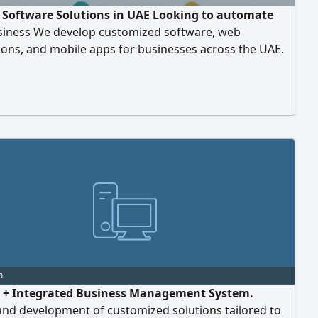
Software Solutions in UAE Looking to automate
siness We develop customized software, web
ions, and mobile apps for businesses across the UAE.
utions HR & DMS Integrated System - Stock
ent System - Production Flow Automation with QR
g & Dispatch - Weighbridge Management System -
ERP & Business Automation - Web & Mobile App
pment
o
 + Integrated Business Management System.
and development of customized solutions tailored to