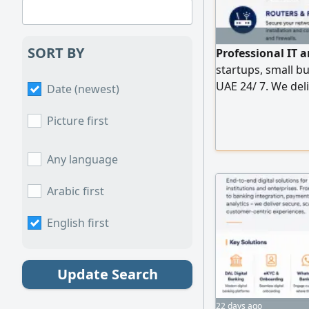
SORT BY
Professional IT 
startups, small b
UAE 24/ 7. We deli
Date (newest)
solutions whether
enterprise IT infr
Picture first
Network setup & 
Switch & Firewall 
Any language
Arabic first
English first
Update Search
22 days ago