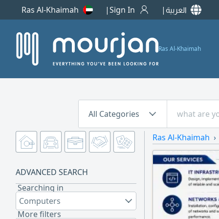
Ras Al-Khaimah
Sign In
العربية
Ras Al-Khaimah
All Categories
Ras Al-Khaimah
ADVANCED SEARCH
Searching in
Computers
More filters