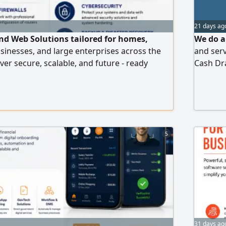
21 days ag
and Web Solutions tailored for homes,
We do al
usinesses, and large enterprises across the
and serv
ver secure, scalable, and future - ready
Cash Dra
 you need a simple website or a complete
Door acc
astructure. IT Infrastructure Services -
installa
configuration (Home & Corporate) Router,
equipmen
installation - Server deployment
installa
5
31 days ag