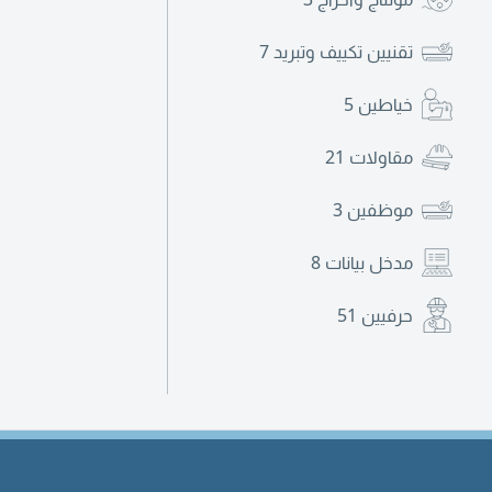
تقنيين تكييف وتبريد
7
خياطين
5
مقاولات
21
موظفين
3
مدخل بيانات
8
حرفيين
51