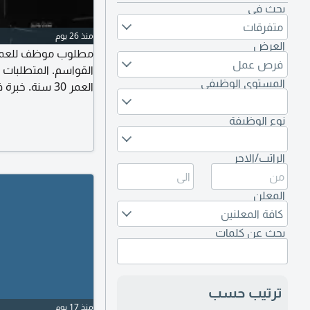
بحث في
متفرقات
منذ 26 يوم
العرض
فرص عمل
القواسم. المتطلبات 
المستوى الوظيفي
العمر 30 سنة.
منطقة الغسيل. يحمل ر
والالتزام وحسن التعا
نوع الوظيفة
الراتب/الاجر
المعلن
كافة المعلنين
بحث عن كلمات
ترتيب حسب
منذ 17 يوم