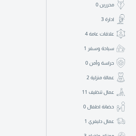
محررين
0
ادارة
3
علاقات عامة
4
سياحة وسفر
1
حراسة وأمن
0
عمالة منزلية
2
عمال تنظيف
11
حضانة اطفال
0
عمال دليفري
1
مونتاج واخراج
3