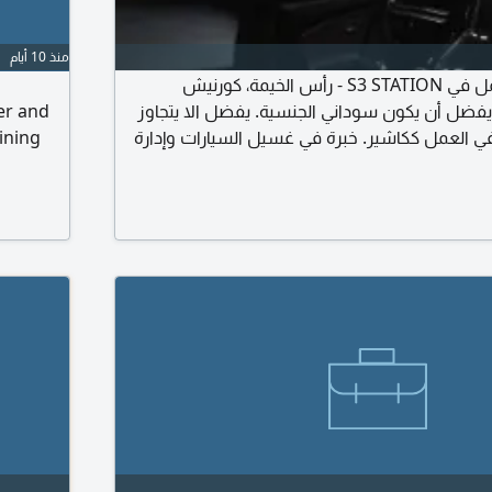
منذ 10 أيام
مطلوب موظف للعمل في S3 STATION - رأس الخيمة، كورنيش
يفضل أن يكون سوداني الجنسية. يفضل الا يتجاوز
er and
 خبرة في العمل ككاشير. خبرة في غسيل السيارات وإدارة
ining
خصة قيادة اماراتية سارية. يتحلى بالمسؤولية
مل. للتواصل عبر