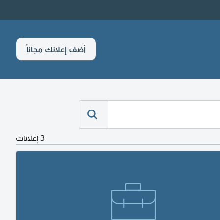
أضف إعلانك مجاناً
3 إعلانات