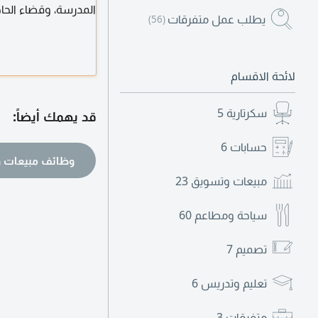
المدرسة، وقضاء الحاج
يطلب عمل متفرقات
(56)
الامارات العربية المت
لائحة الاقسام
سكرتارية
5
قد يهمك أيضاً:
حسابات
6
وظائف مبيعات 
مبيعات وتسويق
23
سياحة ومطاعم
60
تصميم
7
تعليم وتدريس
6
متفرقات
3