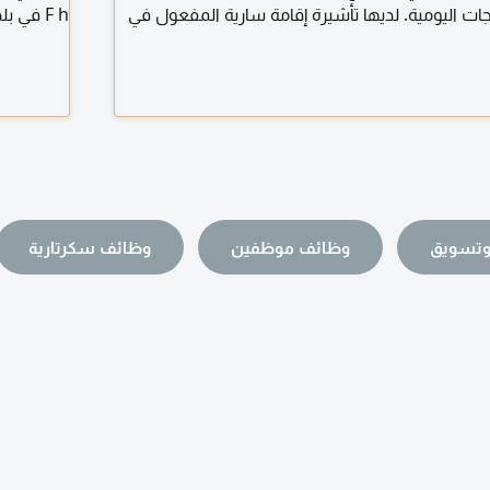
ات اليومية. لديها تأشيرة إقامة سارية المفعول في
F h في
حدة ورخصة قيادة. جاهزة للانضمام فورا
السياحية
وتسويق
وظائف موظفين
وظائف سكرتارية