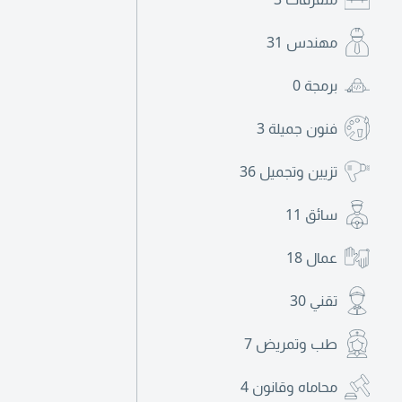
مهندس
31
برمجة
0
فنون جميلة
3
تزيين وتجميل
36
سائق
11
عمال
18
تقني
30
طب وتمريض
7
محاماه وقانون
4