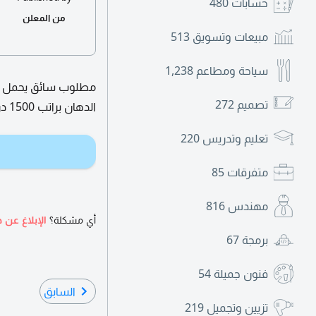
حسابات
480
من المعلن
مبيعات وتسويق
513
سياحة ومطاعم
1,238
مطلوب سائق يحمل رخ
تصميم
272
الدهان براتب 1500 درهم
تعليم وتدريس
220
متفرقات
85
مهندس
816
أي مشكلة؟
الإبلاغ عن ه
برمجة
67
فنون جميلة
54
السابق
تزيين وتجميل
219