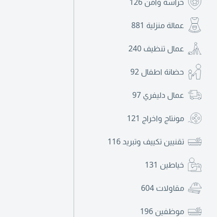
حراسة وأمن
126
عمالة منزلية
881
عمال تنظيف
240
حضانة اطفال
92
عمال دليفري
97
مونتاج واخراج
121
تقنيين تكييف وتبريد
116
خياطين
131
مقاولات
604
موظفين
196