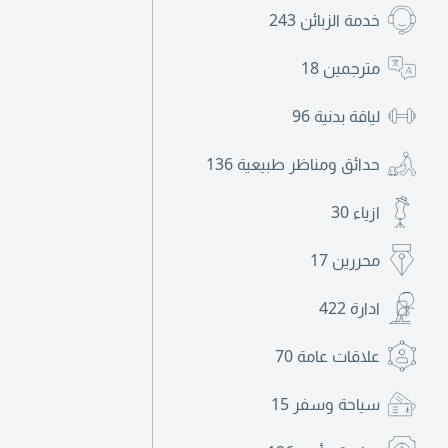
خدمة الزبائن
243
مترجمين
18
لياقة بدنية
96
حدائق ومناظر طبيعية
136
ازياء
30
محررين
17
ادارة
422
علاقات عامة
70
سياحة وسفر
15