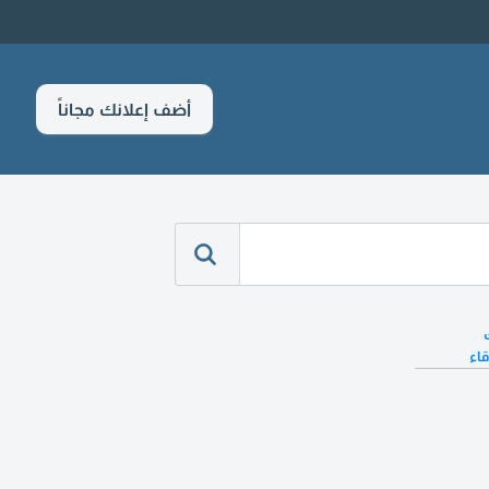
أضف إعلانك مجاناً
قاء