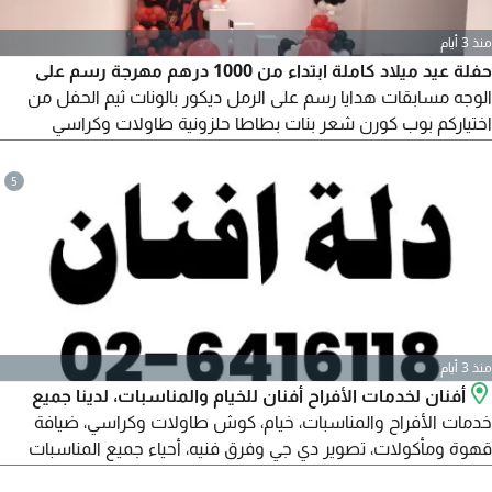
منذ 3 أيام
حفلة عيد ميلاد كاملة ابتداء من 1000 درهم مهرجة رسم على
الوجه مسابقات هدايا رسم على الرمل ديكور بالونات ثيم الحفل من
اختياركم بوب كورن شعر بنات بطاطا حلزونية طاولات وكراسي
نطاطية مع زحليجة وعروض أخرى مختلفة على ألعاب الماية للتواصل
5
منذ 3 أيام
أفنان لخدمات الأفراح أفنان للخيام والمناسبات، لدينا جميع
خدمات الأفراح والمناسبات، خيام، كوش طاولات وكراسي، ضيافة
قهوة ومأكولات، تصوير دي جي وفرق فنيه، أحياء جميع المناسبات
والفعاليات