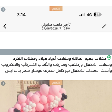
النطاطية، والملعب الصابوني والفشار وشعر بنات وبطاطا حلزونيه
وبان كيك وسلاش وايس كريم والقطار الكهربائي
4
حفلات جميع العائلة وحفلات أعياد ميلاد وحفلات التخرج
وحفلات الاطفال وزحلاقيه ونقازيات والألعاب الكهربائية والالكترونية
وأحدث المعدات للاطفال ثيم كامل محترف فوشار، شعر بنات ايس
كريم رسم على الوجه
5