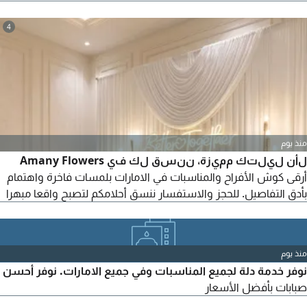
في المناسبات العرائس والعزائم وحفلات التخرج والملجة وسباقات
الهجن والفروسية والعزاء
4
منذ يوم
لأن ليلتك مميزة، ننسق لك في Amany Flowers
أرقى كوش الأفراح والمناسبات في الامارات بلمسات فاخرة واهتمام
بأدق التفاصيل. للحجز والاستفسار ننسق أحلامكم لتصبح واقعا مبهرا
منذ يوم
نوفر خدمة دلة لجميع المناسبات وفي جميع الامارات. نوفر أحسن
صبابات بأفضل الأسعار