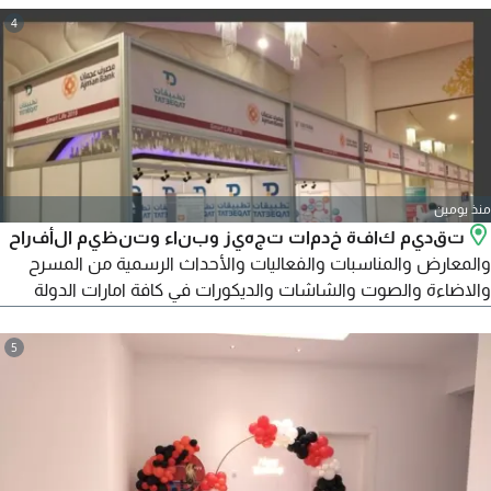
4
منذ يومين
تقديم كافة خدمات تجهيز وبناء وتنظيم الأفراح
والمعارض والمناسبات والفعاليات والأحداث الرسمية من المسرح
والاضاءة والصوت والشاشات والديكورات في كافة امارات الدولة
ودول مجلس التعاون وتقديم خدمات ديكورات المعارض والمهرجانات
وتركيب ستاندات المعارض وتأجير وبيع شاشات أل LED Screen
5
والألعاب وتجهيزات الحفلات والطاولات والكراسي وتقديم الطعام
لكافة المناسبات بأسعار منافسة