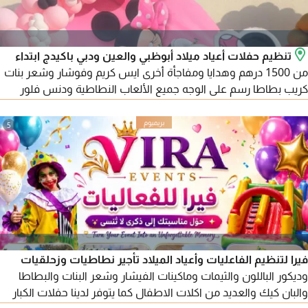
تنظيم حفلات أعياد ميلاد أبوظبي والعين ودبي باكيدج ابتداء
من 1500 درهم وهدايا ومفاجأة أخرى ايس كريم وفوشار وشعر بنات
كريب بطاطا رسم على الوجه جميع الألعاب النطاطية ودنس فلور
ومسبقات كما يوجد لدينا برامج وعروض متخصص للاطفال، وأفكار
عصرية وحديثة
5
فيرا لتنظيم الفاعليات وأعياد الميلاد تأجير نطاطيات وزحلقيات
وديكور الباللون والثيمات وماكينات الفيشار وشعر البنات والبطاطا
والبان كيك والعديد من اكلات الاطفال كما يتوفر لدينا حفلات الكبار