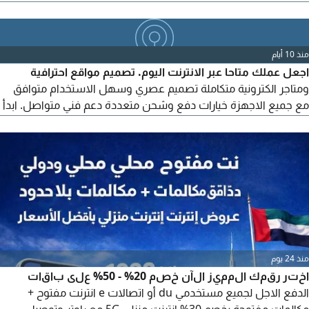
منذ 10 أيام
اجعل عملك متاحا عبر الانترنت اليوم. تصميم مواقع احترافية
ومتاجر الكترونية متكاملة تصميم عصري وسهل الاستخدام متوافق
مع جميع الاجهزة خيارات دفع وشحن متعددة دعم فني متواصل. ابدأ
الآن واجذب عملاءك بسهولة تواصل معنا للحصول على العرض
الخاص بك
منذ 24 يوم
اختر رقمك المميز الآن خصم 20% - 50% على باقات
الدفع الاجل لجميع مستخدمي du أو اتصالات e انترنت مفتوح +