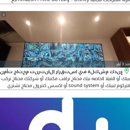
الدقائق المرنة متوفر أرقام مميزة متوفر انترنت منزلي
5
منذ 3 أيام
عندك مشكلة في استقرار الانترنت محتاج تأمن
بيتك أو الفيلا الخاصه بيك محتاج تراقب مكتبك أو شركتك محتاج تركب
انتركوم لبيتك أو sound system أو اكسس كنترول محتاج تشتري
برنامج كاشير بأقل سعر وأفضل أداء عندك شركة ومحتاج تعمل ليها
صيانة في غرفة IT محتاج تركب كاميرات بالطاقة الشمسيه كل ما
يخص مجال تكنولوجيا المعلومات بفضل الله متوفر تركيب وصيانة
ومتابعه دوريه كل شهر بشركة رائدة في المجال