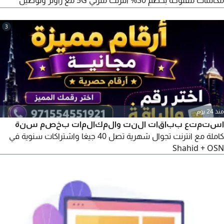
مكالمات مفتوحة بخصم 30% انترنت منزلي 5G مع راوتر وتوصيل
مجاني بسرعة فائقة وسعر حصري امكانية تقسيط الهاتف بعد
شهرين من تفعيل الباقة متابعة ودعم مستمر بعد التفعيل للتواصل
3
والاستفسار
منذ 24 يوم
استمتع بباقات النت والمكالمات بخصم سنة
كاملة مع انترنت تجوال شهرية تصل 40 جيغا واشتراكات سنوية في
Shahid + OSN