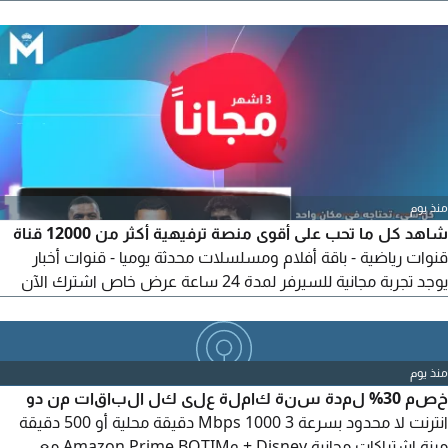
أفراد العائلة. مميزات سيرفر Vulture TV مكتبة ضخمة وتحديثات
مستمرة أحدث الأفلام والمسلسلات العربية والأجنبية مع ترجمة
واضحة ودقيقة. تغطية رياضية شاملة متابعة لمختلف الأحداث
والمباريات الرياضية المحلية والدولية بدون تقطيع. بث مباشر لا يتوقف
منذ يوم
شاهد كل ما تحب على أقوى منصة ترفيهية أكثر من 12000 قناة
قنوات رياضية - باقة أفلام ومسلسلات محدثة يوميا - قنوات أخبار
يوجد تجربة مجانية للسيرفر لمدة 24 ساعة عرض خاص اشترك الآن
سنة واحصل على 3 أشهر مجانا متاح على جميع الاجهزة التلفزيون،
الموبايل، التابلت، والكمبيوتر. للاشتراك
منذ يوم
خصم 30% لمدة سنة كاملة على كل الباقات من دو
انترنت لا محدود بسرعة 3 Mbps 1000 دقيقة محلية أو 500 دقيقة
مرنة اشتراكات مجانية Disney + وAmazon Prime BOTIM مع