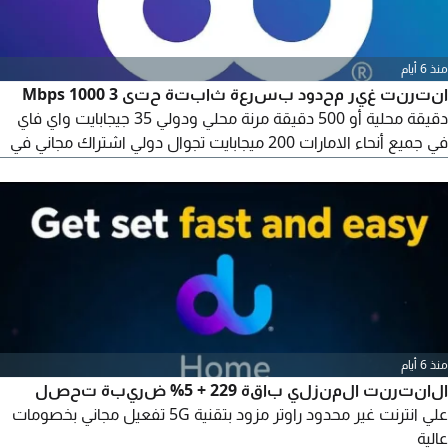
منذ 6 أيام
انترنت غير محدود بسرعة ثابتة حتى 3 Mbps 1000
دقيقة محلية أو 500 دقيقة مرنة محلي ودولي 35 جيجابايت واي فاي
في جميع أنحاء الامارات 200 ميجابايت تجوال دولي اشتراك مجاني في
Disney + Amazon Prime
منذ 6 أيام
الانترنت المنزلي باقة 229 + 5% ضريبة تحصل
علي انترنت غير محدود راوتر مزود بتقنية 5G تفعيل مجاني بخصومات
عالية