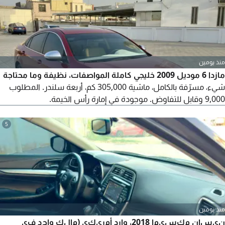
منذ يومين
مازدا 6 موديل 2009 خليجي كاملة المواصفات، نظيفة وما محتاجة
شيء، مسرّفة بالكامل، ماشية 305,000 كم، أربعة سلندر. المطلوب
9,000 وقابل للتفاوض. موجودة في إمارة رأس الخيمة.
5
منذ يومين
نيسان مكسيما 2018، وارد أمريكي (مالك واحد في