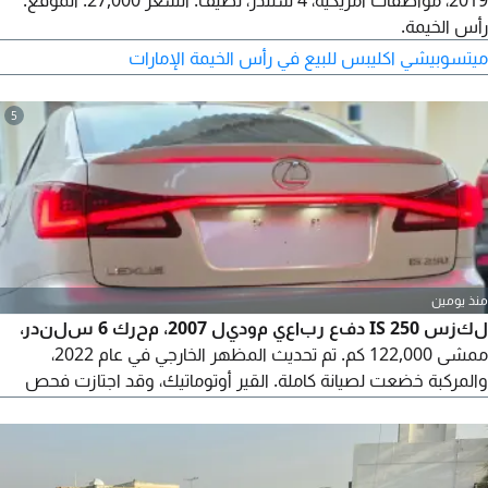
2019، مواصفات أمريكية، 4 سلندر، نظيف. السعر 27,000. الموقع:
رأس الخيمة.
ميتسوبيشي اكليبس للبيع في رأس الخيمة الإمارات
5
منذ يومين
لكزس IS 250 دفع رباعي موديل 2007، محرك 6 سلندر،
ممشى 122,000 كم. تم تحديث المظهر الخارجي في عام 2022،
والمركبة خضعت لصيانة كاملة. القير أوتوماتيك، وقد اجتازت فحص
الوكالة. يوجد ضمان على القير والمحرك. المركبة خالية من الشاص
والغرق. السعر 17,500 قابل للتفاوض.