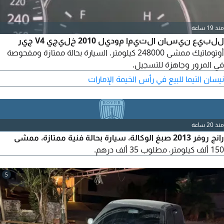
منذ 19 ساعة
للبيع نيسان التيما موديل 2010 خليجي V4 جير
أوتوماتيك ممشى 248000 كيلومتر. السيارة بحالة ممتازة ومفحوصة
في المرور وجاهزة للتسجيل.
نيسان التيما للبيع في رأس الخيمة الإمارات
منذ 20 ساعة
رانج روفر 2013 صبغ الوكالة، سيارة بحالة فنية ممتازة، ممشى
150 ألف كيلومتر، مطلوب 35 ألف درهم.
5