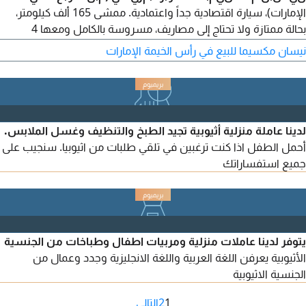
الإمارات)، سيارة اقتصادية جداً واعتمادية. ممشى 165 ألف كيلومتر،
بحالة ممتازة ولا تحتاج إلى مصاريف، مسروسة بالكامل ومعها 4
إطارات جديدة. المواصفات: مثبت سرعة، شاشة كبيرة وكاميرا، رادار،
نيسان مكسيما للبيع في رأس الخيمة الإمارات
دخول وتشغيل ببصمة الإصبع، مقاعد ومرايا كهربائية، أنظمة قيادة
ECO وسبورت، ليتات LED، خرائط، بلوتوث، إلخ. المعاينة في رأس
الخيمة. السعر 22,000 درهم قابل للتفاوض. للتواصل
لدينا عاملة منزلية أثيوبية تجيد الطبخ والتنظيف وغسل الملابس.
أحمل الطفل اذا كنت ترغبين في تلقي طلبات من اثيوبيا. سنجيب على
جميع استفساراتك
يتوفر لدينا عاملات منزلية ومربيات اطفال وطباخات من الجنسية
الأثيوبية يعرفن اللغة العربية واللغة الانجليزية وجدد وعمال من
الجنسية الاثيوبية
1
2
التالي