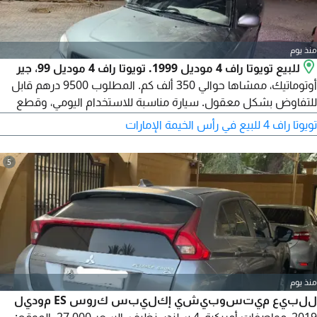
منذ يوم
للبيع تويوتا راف 4 موديل 1999. تويوتا راف 4 موديل 99، جير
أوتوماتيك، ممشاها حوالي 350 ألف كم. المطلوب 9500 درهم قابل
للتفاوض بشكل معقول. سيارة مناسبة للاستخدام اليومي، وقطع
غيارها متوفرة واعتماديتها معروفة. المعاينة خير برهان، ومن يريد
تويوتا راف 4 للبيع في رأس الخيمة الإمارات
فحص السيارة مرحب به. التواصل عبر الاتصال أو البريد الإلكتروني.
5
منذ يوم
للبيع ميتسوبيشي إكليبس كروس ES موديل