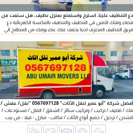
دع التنظيف علينا. استرخ واستمتع بمنزل نظيف. هل سئمت من
قضاء وقتك الثمين في التنظيف والتنظيف بالمكنسة الكهربائية دع
فريق التنظيف المحترف لدينا يخفف عنك عناء يومك من المطابخ الى
الحمامات، لدينا كل ما تحتاجه. حافظ على مظهر مكتبك أنيقا واحترافيا.
مثالي للمناسبات الخاصة أو بداية جديدة. اتصل بنا اليوم. حافظ على
مظهر مكتبك أنيقا واحترافيا. مثالي للمناسبات الخاصة أو بداية جديدة.
اتصل بنا اليوم
أفضل شركة "أبو عمير لنقل الأثاث" 0567697128 "نقل/ عفش /
فك / تغليف / تركيب / وتركيب ستائر / الشقق / الفلل / مستودعات /
للشحن / ترحيل / جميع أنواع الأثاث / مكاتب - منازل - فيلا - من بيت
الى بيت حول الامارات شغل مع الضمان - الأثاث يتحرك بأمان والعناية