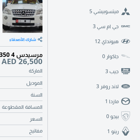
ميتسوبيشي
5
جي ام سي
3
شارك الأصدقاء
هيونداي
12
مرسيدس ML 350 4 ماتيك 2010 خليجي
جاكوار
0
AED 26,500
الماركة
جيب
3
الموديل
لاند روفر
3
السنة
مازدا
1
المسافة المقطوعة
بيجو
0
السعر
مفاتيح
رينو
1