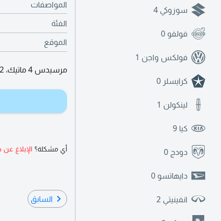
المواصفات
سوزوكي
4
الفئة
فولفو
0
الموقع
فولكس واجن
1
مرسيدس 4 ماتيك، 2 مفتاح. ML 350 موديل 2010، خليجي.
كرايسلر
0
لينكولن
1
كيا
9
أي مشكلة؟
الإبلاغ عن ه
دودج
0
دايهاتسو
0
السابق
انفينيتي
2