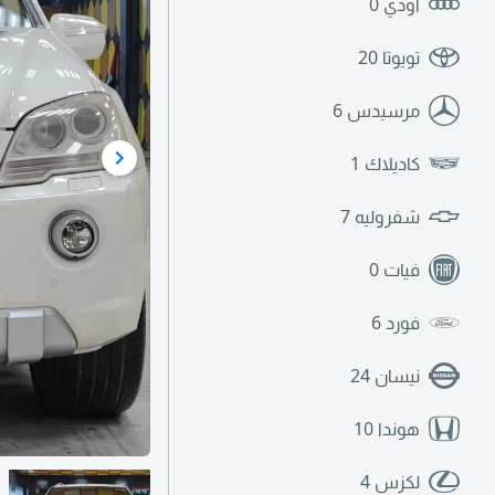
اودي
0
تويوتا
20
مرسيدس
6
كاديلاك
1
شفروليه
7
فيات
0
فورد
6
نيسان
24
هوندا
10
لكزس
4