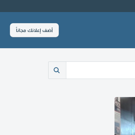
أضف إعلانك مجاناً