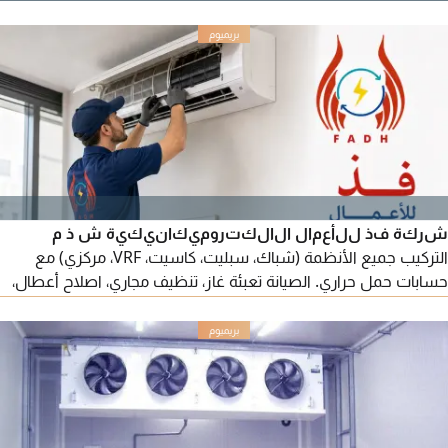
سيارتك، تواصل معنا للحصول على تقييم وسعر مناسب، مع إنجاز
الإجراءات بكل سهولة. الخدمة متوفرة في جميع إمارات الدولة.
للتواصل.
شركة فذ للأعمال الالكتروميكانيكية ش ذ م
التركيب جميع الأنظمة (شباك، سبليت، كاسيت، VRF، مركزي) مع
حسابات حمل حراري. الصيانة تعبئة غاز، تنظيف مجاري، اصلاح أعطال،
وعقود صيانة سنوية. خدمة سريعة - قطع غيار أصلية - أسعار
تنافسية