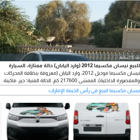
مطلوب فيها 12000 وقابل للتفاوض. موجودة في إمارة رأس الخيمة.
5
للتواصل
منذ 15 ساعة
للبيع نيسان مكسيما 2012 (وارد اليابان) حالة ممتازة. السيارة
نيسان مكسيما موديل 2012، وارد اليابان (معروفة بنظافة المحركات
والمقصورة الداخلية). الممشى 217600 كم. الحالة الفنية: جير، ماكينة،
وشاسيه بحالة ممتازة جدا (على الفحص). المكيف ثلج (مواصفات
نيسان مكسيما للبيع في رأس الخيمة الإمارات
يابانية أصلية). المميزات: تشغيل بصمة، فتحة سقف، كراسي كهرباء،
مثبت سرعة. الصيانة: تم عمل سرفيس كامل للسيارة مؤخرا. رقم
للتواصل.