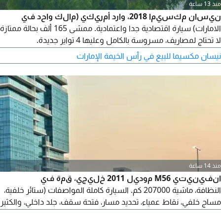
منذ 13 ساعة
نيسان مكسيما 2018، وارد أمريكي (مالك واحد في
الامارات) سيارة اقتصادية جدا واعتمادية. ممشى 165 ألف بحالة ممتازة
لا تحتاج لمصاريف، مسروسة بالكامل وعليها 4 تواير جديدة.
المواصفات مثبت سرعة، شاشة كبيرة وكاميرا رادار دخول وتشغيل
نيسان مكسيما للبيع في رأس الخيمة الإمارات
بصمة، مقاعد ومرايا كهربائية، أنظمة قيادة ECO وسبورت، ليتات LED،
خرائط، بلوتوث، الخ. المعاينة في رأس الخيمة. السعر 22000 درهم
قابل للتفاوض. للتواصل
منذ 14 ساعة
انفينيتي M56 موديل 2011 خليجي، قمة في
النظافة، ماشية 207000 كم. السيارة كاملة المواصفات (ستائر خلفية،
مساج خلفي، نقاط عمياء، تحديد مسار، فتحة سقف، جلد داخلي، والكثير
من المواصفات المميزة). الجير والماكينة والشاسية كلهم تمام.