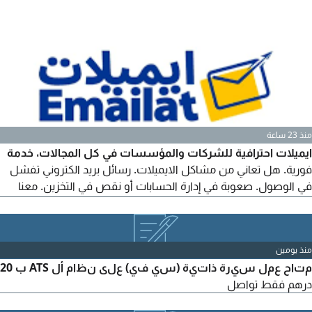
منذ 23 ساعة
ايميلات احترافية للشركات والمؤسسات في كل المجالات، خدمة
فورية. هل تعاني من مشاكل الايميلات. رسائل بريد الكتروني تفشل
في الوصول. صعوبة في إدارة الحسابات أو نقص في التخزين. معنا
حلول شاملة لمشاكل ايميلات شركتك، اتصل بنا الآن لاستشارة
مجانية نسعد بخدمتكم
منذ يومين
متاح عمل سيرة ذاتية (سي في) على نظام أل ATS ب 20
درهم فقط تواصل