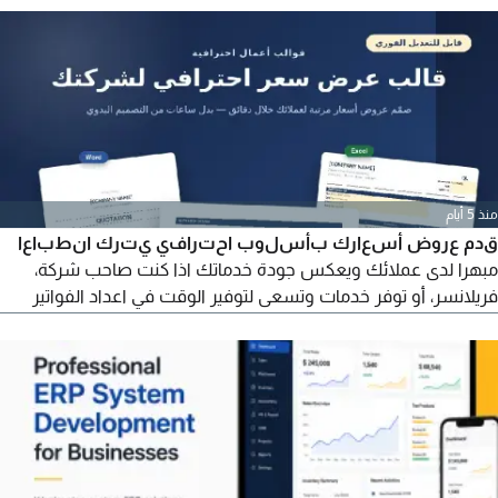
واتساب حصرا
منذ 5 أيام
قدم عروض أسعارك بأسلوب احترافي يترك انطباعا
مبهرا لدى عملائك ويعكس جودة خدماتك اذا كنت صاحب شركة،
فريلانسر، أو توفر خدمات وتسعى لتوفير الوقت في اعداد الفواتير
وعروض الأسعار، فهذا القالب المصمم بعناية عبر Excel هو الخيار
المثالي لك. مميزات القالب حسابات أوتوماتيكية بالكامل يقوم القالب
بحساب المجموع، الخصومات، والخصم الاجمالي تلقائيا بمجرد ادخال
البيانات