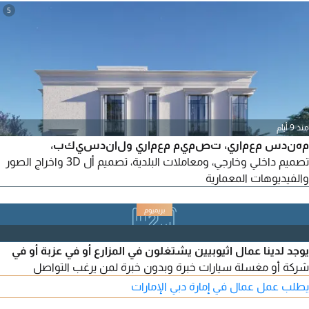
قرارات أفضل. تواصل معي
5
منذ 9 أيام
مهندس معماري، تصميم معماري ولاندسيكب،
تصميم داخلي وخارجي، ومعاملات البلدية، تصميم أل 3D واخراج الصور
والفيديوهات المعمارية
يوجد لدينا عمال اثيوبيين يشتغلون في المزارع أو في عزبة أو في
شركة أو مغسلة سيارات خبرة وبدون خبرة لمن يرغب التواصل
يطلب عمل عمال في إمارة دبي الإمارات