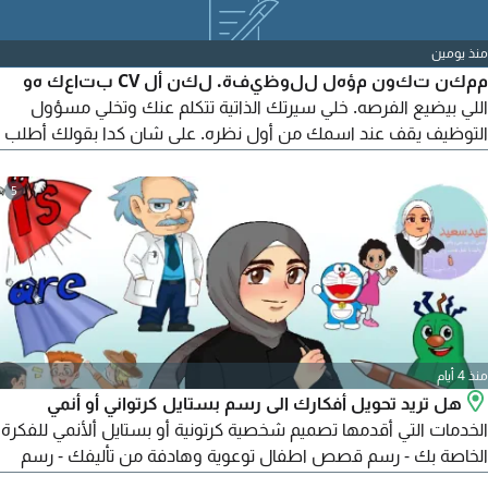
منذ يومين
ممكن تكون مؤهل للوظيفة. لكن أل CV بتاعك هو
اللي بيضيع الفرصه. خلي سيرتك الذاتية تتكلم عنك وتخلي مسؤول
التوظيف يقف عند اسمك من أول نظره. على شان كدا بقولك أطلب
أل CV الاحترافي الآن
5
منذ 4 أيام
هل تريد تحويل أفكارك الى رسم بستايل كرتواني أو أنمي
الخدمات التي أقدمها تصميم شخصية كرتونية أو بستايل ألأنمي للفكرة
الخاصة بك - رسم قصص اطفال توعوية وهادفة من تأليفك - رسم
شخصيات حقيقة بستايل كرتواني أو أنمي. للاستفسار عن التفاصيل