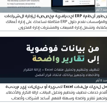
منذ 7 أيام
نطور أنظمة ERP احترافية مخصصة لإدارة الشركات
والمؤسسات نقدم حلول ERP متكاملة تساعدك على إدارة أعمالك
بكفاءة، وتشمل إدارة المبيعات والمشتريات إدارة المخزون
والمستودعات المحاسبة والمالية الموارد البشرية والرواتب إدارة
العملاء (CRM) إدارة المشاريع التقارير ولوحات التحكم الذكية ربط
الفروع والصلاحيات تطوير أنظمة مخصصة حسب احتياجات شركتك
حلول حديثة، آمنة، وقابلة للتوسع لجميع أنواع الشركات
منذ 8 أيام
هل لديك ملفات Excel كبيرة أو بيانات غير مرتبة
أقدم خدمات تنظيف وتنظيم وتحليل البيانات، ازالة التكرار والأخطاء،
وتجهيز تقارير واضحة وسهلة الفهم. أساعد الشركات وأصحاب
المشاريع في الامارات على تحويل بياناتهم الى معلومات مفيدة لاتخاذ