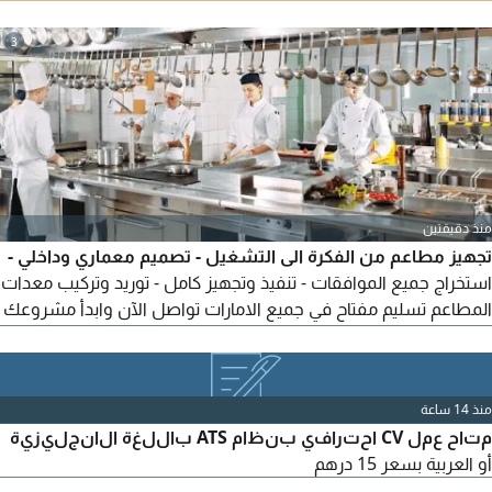
خبراتك. أقدم خدمة كتابة وصياغة السيرة الذاتية (CV) بشكل احترافي
ومتوافق مع أنظمة ATS المستخدمة في الشركات الكبرى، مما يساعد
3
على زيادة فرص ظهور سيرتك الذاتية لمسؤولي التوظيف. الخدمة
تشمل كتابة أو اعادة صياغة السيرة الذاتية بالكامل تنسيق احترافي
منذ دقيقتين
تجهيز مطاعم من الفكرة الى التشغيل - تصميم معماري وداخلي -
استخراج جميع الموافقات - تنفيذ وتجهيز كامل - توريد وتركيب معدات
المطاعم تسليم مفتاح في جميع الامارات تواصل الآن وابدأ مشروعك
بثقة
منذ 14 ساعة
متاح عمل CV احترافي بنظام ATS باللغة الانجليزية
أو العربية بسعر 15 درهم