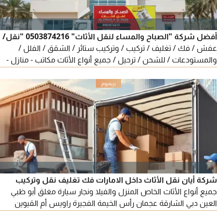
أفضل شركة "الصباح والمساء لنقل الأثاث" 0503874216 "نقل/
عفش / فك / تغليف / تركيب / وتركيب ستائر / الشقق / الفلل /
والمستودعات / للشحن / ترحيل / جميع أنواع الأثاث مكاتب - منازل -
فيلا - من بيت الى بيت حول الامارات شغل مع الضمان - الأثاث يتحرك
بأمان والعناية
شركة أيان نقل الأثاث داخل الامارات فك تغليف نقل وتركيب
جميع أنواع الأثاث الخاص المنزل والفيلا ونجار سيارة مغلق أبو ظبي
العين دبي الشارقة عجمان رأس الخيمة الفجيرة راويس أم القيوين
مرحبا