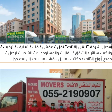
أفضل شركة "لنقل الأثاث" نقل / عفش / فك / تغليف / تركيب /
وتركيب ستائر / الشقق / الفلل / والمستودعات / للشحن / ترحيل /
جميع أنواع الأثاث / مكاتب - منازل - فيلا - من بيت الى بيت حول
الامارات شغل مع الضمان - الأثاث يتحرك بأمان والعناية