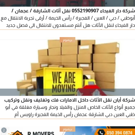
شركة دار الفيحاء 0552190907 نقل أثاث الشارقة / عجمان /
أبوظبي / دبي / العين / الفجيرة / رأس الخيمة / أرقى تجربة الانتقال مع
دار الفيحاء لنقل الأثاث هل أنتم مستعدون للانتقال الى فصل جديد
دعونا نكون شر كأيكم في هذه الرحلة المثيرة نحن متخصصون في
خدمات نقل الأثاث، وخدمات التعبئة، واعادة التركيب، والتفكيك،
وتركيب الستائر في جميع أنحاء الامارات العربية المتحدة نقل الأثاث
خدمات التعبئة الاحترافية
شركة أيان نقل الأثاث داخل الامارات فك وتغليف ونقل وتركيب
جميع أنواع الأثاث الخاص المنزل والفيلا ونجار وسيارة مغلقة في أبو
ظبي العين دبي الشارقة عجمان رأس الخيمة الفجيرة راويس أم
القيوين
2