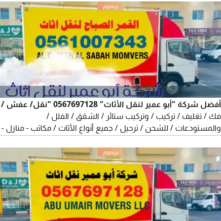
يتحرك بأمان والعناية
أفضل شركة "أبو عمير لنقل الأثاث" 0567697128 "نقل/ عفش /
فك / تغليف / تركيب / وتركيب ستائر / الشقق / الفلل /
والمستودعات / للشحن / ترحيل / جميع أنواع الأثاث / مكاتب - منازل -
فيلا - من بيت الى بيت حول الامارات شغل مع الضمان - الأثاث يتحرك
بأمان والعناية