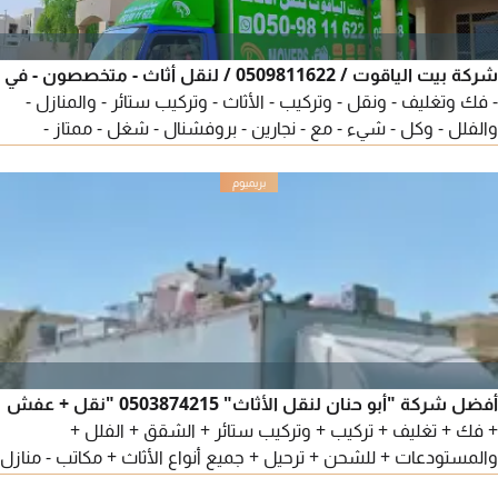
شركة بيت الياقوت / 0509811622 / لنقل أثاث - متخصصون - في
- فك وتغليف - ونقل - وتركيب - الأثاث - وتركيب ستائر - والمنازل -
والفلل - وكل - شيء - مع - نجارين - بروفشنال - شغل - ممتاز -
وسيارة - مغلقة - في أي - وقت
أفضل شركة "أبو حنان لنقل الأثاث" 0503874215 "نقل + عفش
+ فك + تغليف + تركيب + وتركيب ستائر + الشقق + الفلل +
والمستودعات + للشحن + ترحيل + جميع أنواع الأثاث + مكاتب - منازل
- فيلا - من بيت الى بيت حول الامارات شغل مع الضمان - الأثاث