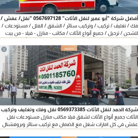
أفضل شركة "أبو عمير لنقل الأثاث" 0567697128 "نقل/ عفش /
فك / تغليف / تركيب / وتركيب ستائر / الشقق / الفلل / مستودعات /
للشحن / ترحيل / جميع أنواع الأثاث / مكاتب - منازل - فيلا - من بيت
الى بيت حول الامارات شغل مع الضمان - الأثاث يتحرك بأمان والعناية
3
شركة الحمد لنقل الأثاث 0569373385 نقل وفك وتغليف وتركيب
الأثاث جميع أنواع الأثاث لشقق فيلا مكاتب منازل مستودعات نقل
عفش في كل امارات شغل مع الضمان مع تركيب ستائر وبروفشنال
نجار وسيارة مغلقة