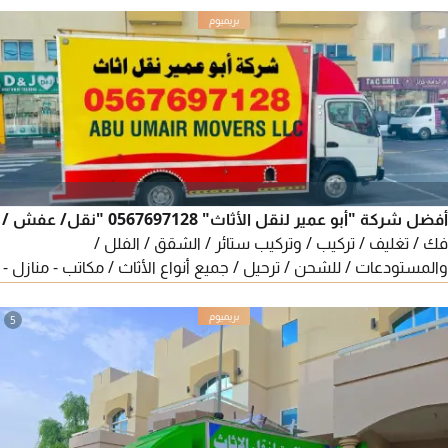
أفضل شركة "أبو عمير لنقل الأثاث" 0567697128 "نقل/ عفش /
فك / تغليف / تركيب / وتركيب ستائر / الشقق / الفلل /
والمستودعات / للشحن / ترحيل / جميع أنواع الأثاث / مكاتب - منازل -
فيلا - من بيت الى بيت حول الامارات شغل مع الضمان - الأثاث يتحرك
بأمان والعناية
5