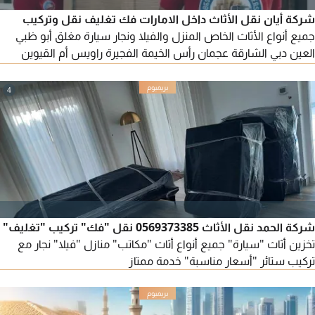
شركة أيان نقل الأثاث داخل الامارات فك تغليف نقل وتركيب
جميع أنواع الأثاث الخاص المنزل والفيلا ونجار سيارة مغلق أبو ظبي
العين دبي الشارقة عجمان رأس الخيمة الفجيرة راويس أم القيوين
مرحبا
4
شركة الحمد نقل الأثاث 0569373385 نقل "فك" تركيب "تغليف"
تخزين أثاث "سيارة" جميع أنواع أثاث "مكاتب" منازل "فيلا" نجار مع
تركيب ستائر "أسعار مناسبة" خدمة ممتاز