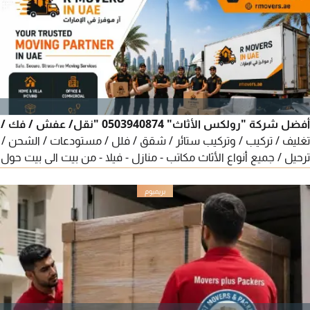
أفضل شركة "رولكس الأثاث" 0503940874 "نقل/ عفش / فك /
تغليف / تركيب / وتركيب ستائر / شقق / فلل / مستودعات / الشحن /
ترحيل / جميع أنواع الأثاث مكاتب - منازل - فيلا - من بيت الى بيت حول
الامارات شغل مع الضمان