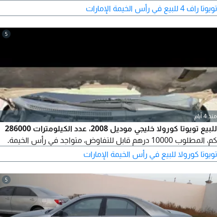
غيارها متوفرة واعتماديتها معروفة. المعاينة خير برهان، ومن يريد
تويوتا راف 4 للبيع في رأس الخيمة الإمارات
فحص السيارة مرحب به. التواصل عبر الاتصال أو البريد الإلكتروني.
5
منذ 4 أيام
للبيع تويوتا كورولا خليجي موديل 2008، عدد الكيلومترات 286000
كم، المطلوب 10000 درهم قابل للتفاوض، متواجد في رأس الخيمة.
تويوتا كورولا للبيع في رأس الخيمة الإمارات
5