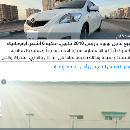
منذ 5 أيام
بيع عاجل تويوتا ياريس 2010 خليجي، ملكية 6 أشهر، أوتوماتيك
(محرك 1.3) بحالة ممتازة. سيارة اقتصادية جداً وعملية واعتمادية.
استخدام سيدة وبحالة نظيفة تماماً من الداخل والخارج. المحرك والجير
والتكييف بحالة ممتازة وجاهزة للاستخدام ولا تحتاج لأي مصاريف أو
تويوتا ياريس للبيع في رأس الخيمة الإمارات
صيانة. ضمان الفحص. الممشى 268000 كم. الموقع رأس الخيمة.
للاتصال.
4