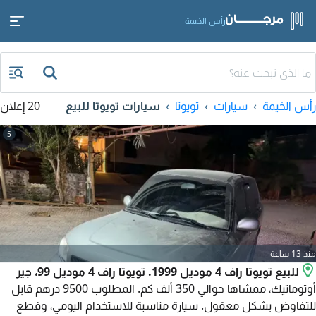
رأس الخيمة
رأس الخيمة
سيارات
تويوتا
سيارات تويوتا للبيع
20 إعلان
5
منذ 13 ساعة
للبيع تويوتا راف 4 موديل 1999. تويوتا راف 4 موديل 99، جير
أوتوماتيك، ممشاها حوالي 350 ألف كم. المطلوب 9500 درهم قابل
للتفاوض بشكل معقول. سيارة مناسبة للاستخدام اليومي، وقطع