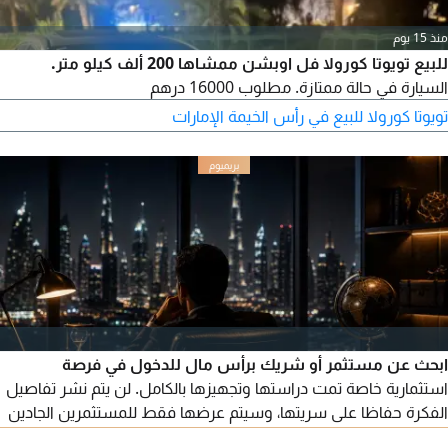
منذ 15 يوم
للبيع تويوتا كورولا فل اوبشن ممشاها 200 ألف كيلو متر.
السيارة في حالة ممتازة. مطلوب 16000 درهم
تويوتا كورولا للبيع في رأس الخيمة الإمارات
ابحث عن مستثمر أو شريك برأس مال للدخول في فرصة
استثمارية خاصة تمت دراستها وتجهيزها بالكامل. لن يتم نشر تفاصيل
الفكرة حفاظا على سريتها، وسيتم عرضها فقط للمستثمرين الجادين
بعد التواصل