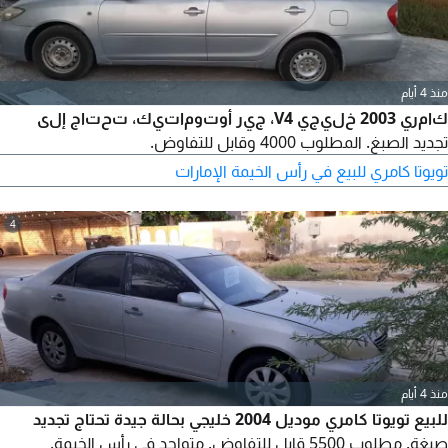
منذ 4 أيام
كامري 2003 خليجي V4، جير أوتوماتيك، تحتاج إلى
تجديد الصبغ. المطلوب 4000 وقابل للتفاوض.
تويوتا كامري للبيع في رأس الخيمة الإمارات
4
منذ 4 أيام
للبيع تويوتا كامري موديل 2004 خليجي بحالة جيدة تحتاج تجديد
صبغة. مطلوب 5500 قابل للتفاوض. متواجد في رأس الخيمة.