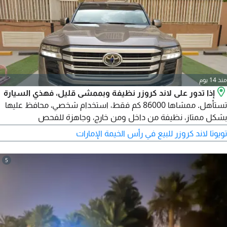
منذ 14 يوم
إذا تدور على لاند كروزر نظيفة وبممشى قليل، فهذي السيارة
تستأهل. ممشاها 86000 كم فقط، استخدام شخصي، محافظ عليها
بشكل ممتاز، نظيفة من داخل ومن خارج، وجاهزة للفحص
والاستخدام مباشرة. السيارة ما تشتكي من أي شيء وحالتها تبيض
تويوتا لاند كروزر للبيع في رأس الخيمة الإمارات
الوجه. التواصل للجادين فقط.
5